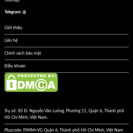
Sitemap:
Telegram: @
Giới thiệu
Liên hệ
Chính sách bảo mật
Điều khoản
Trụ sở: 85 Đ. Nguyễn Văn Luông, Phường 11, Quận 6, Thành phố
Hồ Chí Minh, Việt Nam.
Pluscode: PJMM+VG Quận 6, Thành phố Hồ Chí Minh, Việt Nam