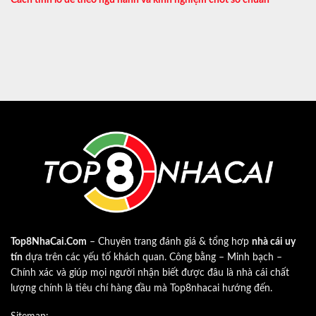
Top8NhaCai.Com
– Chuyên trang đánh giá & tổng hơp
nhà cái uy
tín
dựa trên các yếu tố khách quan. Công bằng – Minh bạch –
Chính xác và giúp mọi người nhận biết được đâu là nhà cái chất
lượng chính là tiêu chí hàng đầu mà Top8nhacai hướng đến.