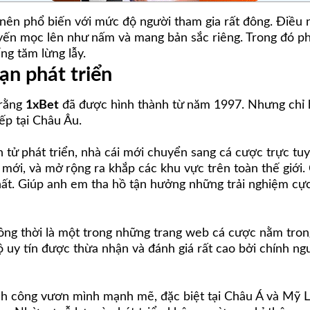
 nên phổ biến với mức độ người tham gia rất đông. Điều 
tuyến mọc lên như nấm và mang bản sắc riêng. Trong đó ph
ng tăm lừng lẫy.
oạn phát triển
 rằng
1xBet
đã được hình thành từ năm 1997. Nhưng chỉ 
ếp tại Châu Âu.
tử phát triển, nhà cái mới chuyển sang cá cược trực tuy
mới, và mở rộng ra khắp các khu vực trên toàn thế giới. 
hất. Giúp anh em tha hồ tận hưởng những trải nghiệm cự
Đồng thời là một trong những trang web cá cược nằm tro
ộ uy tín được thừa nhận và đánh giá rất cao bởi chính ng
nh công vươn mình mạnh mẽ, đặc biệt tại Châu Á và Mỹ La