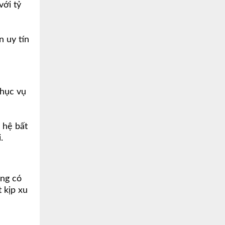
với tỷ
n uy tín
phục vụ
 hệ bất
.
ông có
 kịp xu