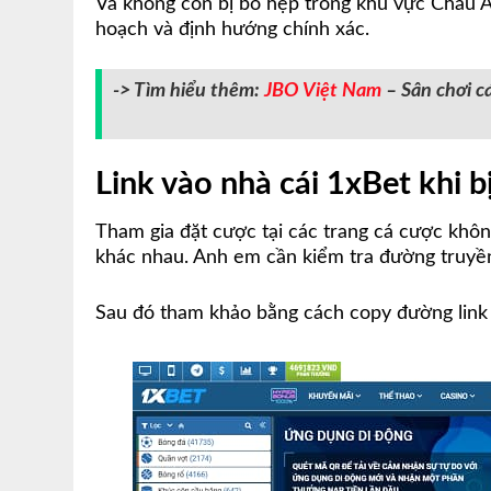
Và không còn bị bó hẹp trong khu vực Châu Â
hoạch và định hướng chính xác.
-> Tìm hiểu thêm:
JBO Việt Nam
– Sân chơi c
Link vào nhà cái 1xBet khi bị
Tham gia đặt cược tại các trang cá cược khôn
khác nhau. Anh em cần kiểm tra đường truyề
Sau đó tham khảo bằng cách copy đường link