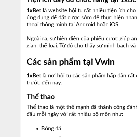
Tiện ích đầy đủ chức năng tại 1xBe
1xBet
là website hội tụ rất nhiều tiện ích ch
ứng dụng để đặt cược sớm để thực hiện nhanh
thoại thông minh tại Android hoặc iOS.
Ngoài ra, sự hiện diện của phiếu cược giúp an
gian, thể loại. Từ đó cho thấy sự minh bạch và
Các sản phẩm tại Vwin
1xBet
là nơi hội tụ các sản phẩm hấp dẫn rất
trước đến nay.
Thể thao
Thể thao là một thế mạnh đã thành công đánh
đấu mỗi ngày với rất nhiều bộ môn như:
Bóng đá