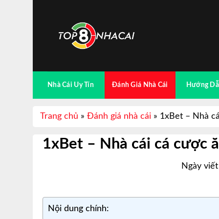
Skip
to
content
Nhà Cái Uy Tín
Đánh Giá Nhà Cái
Hướng Dẫ
Trang chủ
»
Đánh giá nhà cái
»
1xBet – Nhà cá
1xBet – Nhà cái cá cược 
Ngày viế
Nội dung chính: