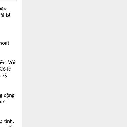
này
ải kể
hoạt
ến. Với
Có lẽ
c kỳ
ng cộng
ười
 tinh.