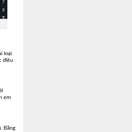
i loại
c điều
ới
nh em
ủ. Bằng