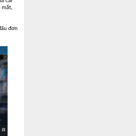
à cái
 mắt,
 đấu đơn