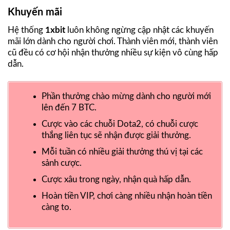
Khuyến mãi
Hệ thống
1xbit
luôn không ngừng cập nhật các khuyến
mãi lớn dành cho người chơi. Thành viên mới, thành viên
cũ đều có cơ hội nhận thưởng nhiều sự kiện vô cùng hấp
dẫn.
Phần thưởng chào mừng dành cho người mới
lên đến 7 BTC.
Cược vào các chuỗi Dota2, có chuỗi cược
thắng liên tục sẽ nhận được giải thưởng.
Mỗi tuần có nhiều giải thưởng thú vị tại các
sảnh cược.
Cược xâu trong ngày, nhận quà hấp dẫn.
Hoàn tiền VIP, chơi càng nhiều nhận hoàn tiền
càng to.