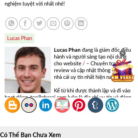
nghiệm tuyệt vời nhất nhé!
Lucas Phan
Lucas Phan
đang là giám đốc điều
✕
hành và người sáng tạo nội dung
cho website
/
– Chuyên trang
review và cập nhật thông tin các
nhà cái uy tín nhất hiện nay.
Kể từ khi được thành lập và đi vào
hoạt dộng, top8nhacai.com luôn là địa chỉ uy tín và đáng
tin cậy nên được nhiều cược thủ tin tưởng và ủng hộ.
Ngoài việc cung cấp và cập nhật những thông tin hữu ích
liên quan đến các nhà cái, trang web còn thường xuyên
thực hiện nhiều bài review, đánh giá các nhà cái uy tín
giúp chơi có thêm nhiều thông tin hữu ích trước khi tham
Có Thể Bạn Chưa Xem