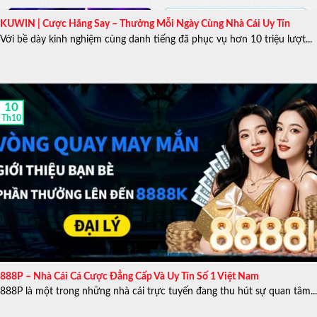
KUWIN | Cược Hăng Say – Thưởng Mỗi Ngày Cùng Nhà Cái Uy Tín
Với bề dày kinh nghiệm cùng danh tiếng đã phục vụ hơn 10 triệu lượt...
10
Th10
888P – Nhà Cái Cá Cược Đẳng Cấp Và Uy Tín Số 1 Việt Nam
888P là một trong những nhà cái trực tuyến đang thu hút sự quan tâm...