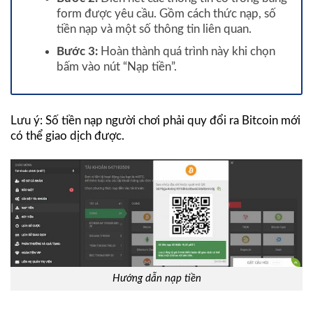
form được yêu cầu. Gồm cách thức nạp, số
tiền nạp và một số thông tin liên quan.
Bước 3:
Hoàn thành quá trình này khi chọn
bấm vào nút “Nạp tiền”.
Lưu ý: Số tiền nạp người chơi phải quy đổi ra Bitcoin mới
có thể giao dịch được.
Hướng dẫn nạp tiền