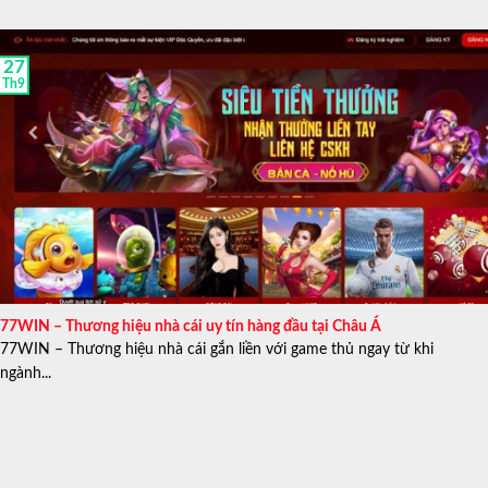
27
Th9
77WIN – Thương hiệu nhà cái uy tín hàng đầu tại Châu Á
77WIN – Thương hiệu nhà cái gắn liền với game thủ ngay từ khi
ngành...