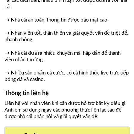
Tại các diễn đàn, nhiều bình luận tốt được đưa ra với nhà
cái:
→ Nhà cái an toàn, thông tin được bảo mật cao.
→ Nhân viên tốt, thân thiện và giải quyết vấn đề triệt để,
nhanh chóng.
→ Nhà cái đưa ra nhiều khuyến mãi hấp dẫn để thành
viên nhận thưởng.
→ Nhiều sản phẩm cá cược, có cả hình thức live trực tiếp
bóng đá và casino.
Thông tin liên hệ
Liên hệ với nhân viên khi cần được hỗ trợ bất kỳ điều gì.
Anh em sử dụng ngay các phương thức liên lạc sau để
được nhà cái phản hồi và giải quyết vấn đề: