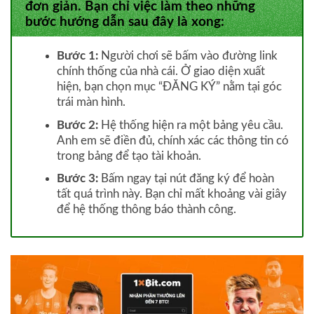
đơn giản. Bạn chỉ việc làm theo những
bước hướng dẫn sau đây là xong:
Bước 1:
Người chơi sẽ bấm vào đường link
chính thống của nhà cái. Ở giao diện xuất
hiện, bạn chọn mục “ĐĂNG KÝ” nằm tại góc
trái màn hình.
Bước 2:
Hệ thống hiện ra một bảng yêu cầu.
Anh em sẽ điền đủ, chính xác các thông tin có
trong bảng để tạo tài khoản.
Bước 3:
Bấm ngay tại nút đăng ký để hoàn
tất quá trình này. Bạn chỉ mất khoảng vài giây
để hệ thống thông báo thành công.