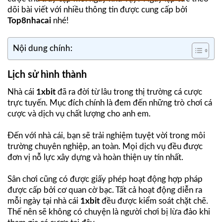
dõi bài viết với nhiều thông tin được cung cấp bởi
Top8nhacai
nhé!
Nội dung chính:
Lịch sử hình thành
Nhà cái
1xbit
đã ra đời từ lâu trong thị trường cá cược
trực tuyến. Mục đích chính là đem đến những trò chơi cá
cược và dịch vụ chất lượng cho anh em.
Đến với nhà cái, bạn sẽ trải nghiệm tuyệt vời trong môi
trường chuyên nghiệp, an toàn. Mọi dịch vụ đều được
đơn vị nỗ lực xây dựng và hoàn thiện uy tín nhất.
Sân chơi cũng có được giấy phép hoạt động hợp pháp
được cấp bởi cơ quan cờ bạc. Tất cả hoạt động diễn ra
mỗi ngày tại nhà cái
1xbit
đều được kiểm soát chặt chẽ.
Thế nên sẽ không có chuyện là người chơi bị lừa đảo khi