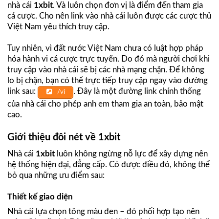
nhà cái
1xbit
. Và luôn chọn đơn vị là điểm đến tham gia
cá cược. Cho nên link vào nhà cái luôn được các cược thủ
Việt Nam yêu thích truy cập.
Tuy nhiên, vì đất nước Việt Nam chưa có luật hợp pháp
hóa hành vi cá cược trực tuyến. Do đó mà người chơi khi
truy cập vào nhà cái sẽ bị các nhà mạng chặn. Để không
lo bị chặn, bạn có thể trực tiếp truy cập ngay vào đường
link sau:
. Đây là một đường link chính thống
/vi
của nhà cái cho phép anh em tham gia an toàn, bảo mật
cao.
Giới thiệu đôi nét về 1xbit
Nhà cái
1xbit
luôn không ngừng nỗ lực để xây dựng nên
hệ thống hiện đại, đẳng cấp. Có được điều đó, không thể
bỏ qua những ưu điểm sau:
Thiết kế giao diện
Nhà cái lựa chọn tông màu đen – đỏ phối hợp tạo nên