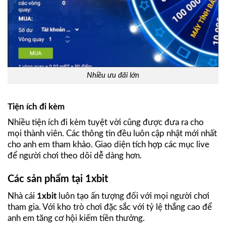
Nhiều ưu đãi lớn
Tiện ích đi kèm
Nhiều tiện ích đi kèm tuyệt vời cũng được đưa ra cho
mọi thành viên. Các thông tin đều luôn cập nhật mới nhất
cho anh em tham khảo. Giao diện tích hợp các mục live
để người chơi theo dõi dễ dàng hơn.
Các sản phẩm tại 1xbit
Nhà cái
1xbit
luôn tạo ấn tượng đối với mọi người chơi
tham gia. Với kho trò chơi đặc sắc với tỷ lệ thắng cao để
anh em tăng cơ hội kiếm tiền thưởng.