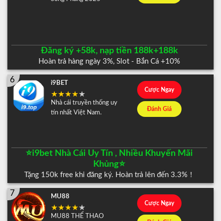
Đăng ký +58k, nạp tiền 188k+188k
Hoàn trả hàng ngày 3%, Slot - Bắn Cá +10%
6
i9BET
Cược Ngay
Nhà cái truyền thống uy
Đánh Giá
tín nhất Việt Nam.
⭐️i9bet Nhà Cái Uy Tín , Nhiều Khuyến Mãi
Khủng⭐️
Tặng 150k free khi đăng ký. Hoàn trả lên đến 3.3%！
7
MU88
Cược Ngay
MU88 THỂ THAO