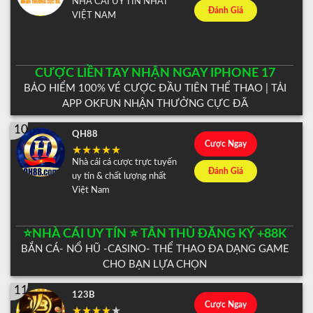
NHÀ CÁI UY TÍN NHẤT
Đánh Giá
VIỆT NAM
CƯỢC LIỀN TAY NHẬN NGAY IPHONE 17
BẢO HIỂM 100% VÉ CƯỢC ĐẦU TIÊN THỂ THAO | TẢI
APP OKFUN NHẬN THƯỞNG CỰC ĐÃ
10
QH88
Cược Ngay
Nhà cái cá cược trực tuyến
Đánh Giá
uy tín & chất lượng nhất
Việt Nam
⭐️NHÀ CÁI UY TÍN ⭐️ TÂN THỦ ĐĂNG KÝ +88K
BẮN CÁ- NỔ HŨ -CASINO- THỂ THAO ĐA DẠNG GAME
CHO BẠN LỰA CHỌN
11
123B
Cược Ngay