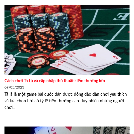
Cách chơi Tá Lả và cập nhập thủ thuật kiếm thưởng lớn
09/05/2023
Tá lả là một game bài quốc dân được đông đảo dân chơi yêu thích
và lựa chọn bởi có tỷ lệ tiền thưởng cao. Tuy nhiên những người
chơi...