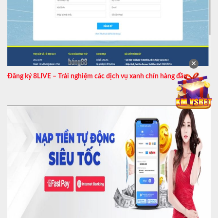
✕
Đăng ký 8LIVE – Trải nghiệm các dịch vụ xanh chín hàng đầu