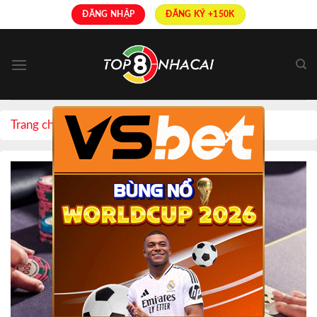
Skip
ĐĂNG NHẬP
ĐĂNG KÝ +150K
to
content
Trang chủ
»
Kinh nghiệm
»
Trang 2
×