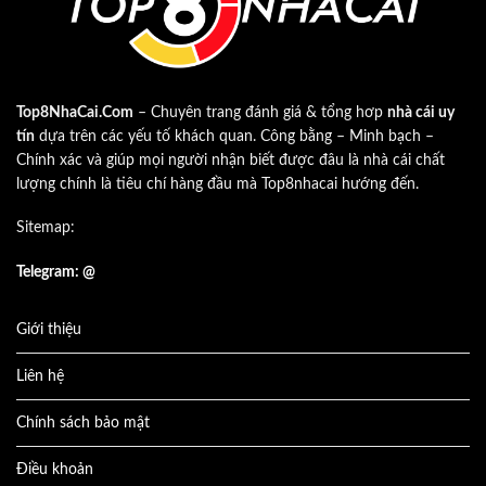
Top8NhaCai.Com
– Chuyên trang đánh giá & tổng hơp
nhà cái uy
tín
dựa trên các yếu tố khách quan. Công bằng – Minh bạch –
Chính xác và giúp mọi người nhận biết được đâu là nhà cái chất
lượng chính là tiêu chí hàng đầu mà Top8nhacai hướng đến.
Sitemap:
Telegram: @
Giới thiệu
Liên hệ
Chính sách bảo mật
Điều khoản