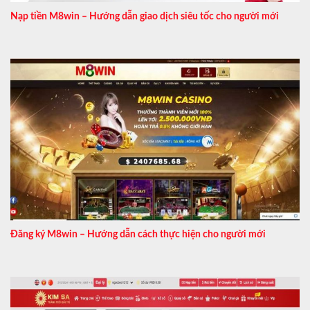
Nạp tiền M8win – Hướng dẫn giao dịch siêu tốc cho người mới
Đăng ký M8win – Hướng dẫn cách thực hiện cho người mới