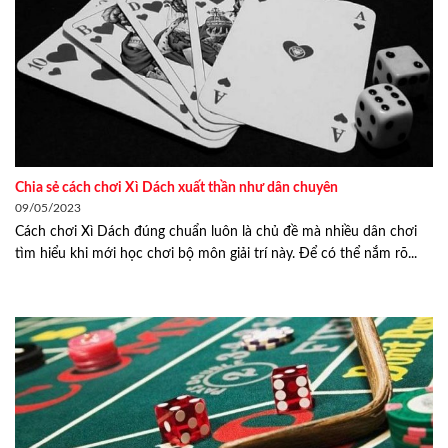
Chia sẻ cách chơi Xì Dách xuất thần như dân chuyên
09/05/2023
Cách chơi Xì Dách đúng chuẩn luôn là chủ đề mà nhiều dân chơi
tìm hiểu khi mới học chơi bộ môn giải trí này. Để có thể nắm rõ...