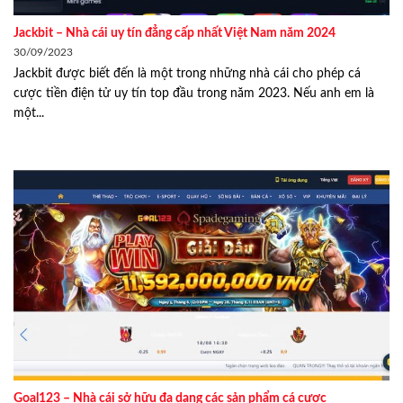
Jackbit – Nhà cái uy tín đẳng cấp nhất Việt Nam năm 2024
30/09/2023
Jackbit được biết đến là một trong những nhà cái cho phép cá
cược tiền điện tử uy tín top đầu trong năm 2023. Nếu anh em là
một...
Goal123 – Nhà cái sở hữu đa dạng các sản phẩm cá cược