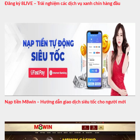
Đăng ký 8LIVE – Trải nghiệm các dịch vụ xanh chín hàng đầu
Nạp tiền M8win – Hướng dẫn giao dịch siêu tốc cho người mới