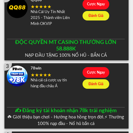
QQ88
Cược Ngay
Nhà Cái Uy Tín Nhất
Đánh Giá
2025 - Thành viên Liên
Minh OKVIP
ĐỘC QUYỀN MT CASINO THƯỞNG LỚN
58.888K
NẠP ĐẦU TẶNG 100% NỔ HŨ - BẮN CÁ
3
78win
Cược Ngay
Nhà cái cá cược uy tín
Đánh Giá
hàng đầu châu Á
✍️ Đăng ký tài khoản nhận 78k trải nghiệm
☘️ Giới thiệu bạn chơi - Hưởng hoa hồng trọn đời.⚡️ Thưởng
100% nạp đầu - Nổ hũ bắn cá