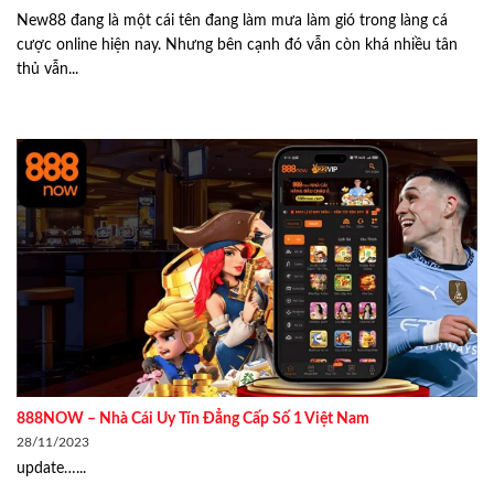
New88 đang là một cái tên đang làm mưa làm gió trong làng cá
cược online hiện nay. Nhưng bên cạnh đó vẫn còn khá nhiều tân
thủ vẫn...
888NOW – Nhà Cái Uy Tín Đẳng Cấp Số 1 Việt Nam
28/11/2023
update…...