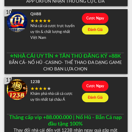
APP OKFUN NHẬN THƯỞNG CỰC ĐÃ
10
QH88
Cược Ngay
Nhà cái cá cược trực tuyến
Đánh Giá
uy tín & chất lượng nhất
Việt Nam
⭐️NHÀ CÁI UY TÍN ⭐️ TÂN THỦ ĐĂNG KÝ +88K
BẮN CÁ- NỔ HŨ -CASINO- THỂ THAO ĐA DẠNG GAME
CHO BẠN LỰA CHỌN
11
123B
Cược Ngay
Khám phá nhà cái cá cược
Đánh Giá
uy tín nhất tại châu Á
Thăng cấp vip +88.000.000 | Nổ Hũ - Bắn Cá nạp
đầu tặng 100%
Thay đổi nhà cái đến với 123B nhận ngay quà gặp mặt