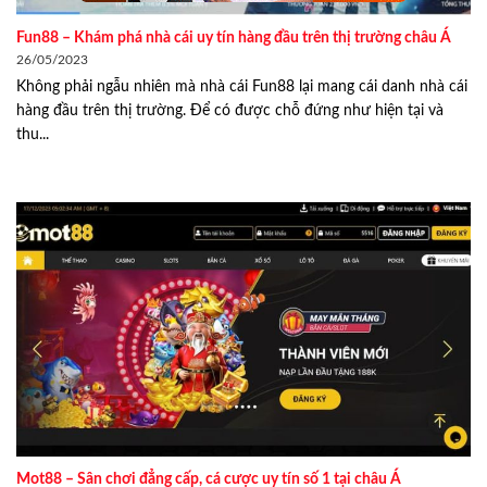
Fun88 – Khám phá nhà cái uy tín hàng đầu trên thị trường châu Á
26/05/2023
Không phải ngẫu nhiên mà nhà cái Fun88 lại mang cái danh nhà cái
hàng đầu trên thị trường. Để có được chỗ đứng như hiện tại và
thu...
Mot88 – Sân chơi đẳng cấp, cá cược uy tín số 1 tại châu Á