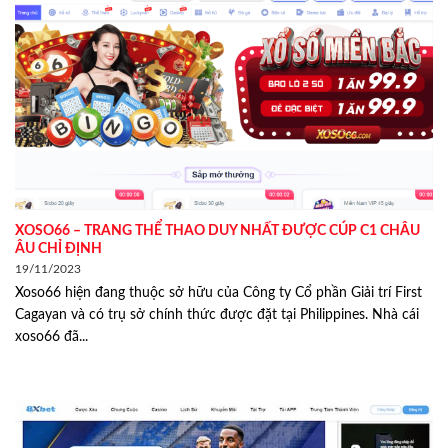
XOSO66 – TRANG THỂ THAO DUY NHẤT ĐƯỢC CÚP C1 CHÂU
ÂU CHỈ ĐỊNH
19/11/2023
Xoso66 hiện đang thuộc sở hữu của Công ty Cổ phần Giải trí First
Cagayan và có trụ sở chính thức được đặt tại Philippines. Nhà cái
xoso66 đã...