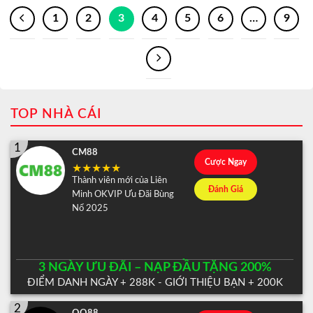
1
2
3
4
5
6
…
9
TOP NHÀ CÁI
1
CM88
Cược Ngay
Thành viên mới của Liên
Đánh Giá
Minh OKVIP Ưu Đãi Bùng
Nổ 2025
3 NGÀY ƯU ĐÃI – NẠP ĐẦU TẶNG 200%
ĐIỂM DANH NGÀY + 288K - GIỚI THIỆU BẠN + 200K
2