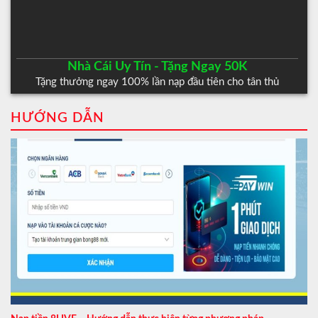
Nhà Cái Uy Tín - Tặng Ngay 50K
Tặng thưởng ngay 100% lần nạp đầu tiên cho tân thủ
HƯỚNG DẪN