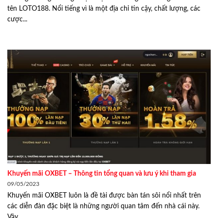
tên LOTO188. Nổi tiếng vì là một địa chỉ tin cậy, chất lượng, các
cược...
Khuyến mãi OXBET – Thông tin tổng quan và lưu ý khi tham gia
09/05/2023
Khuyến mãi OXBET luôn là đề tài được bàn tán sôi nổi nhất trên
các diễn đàn đặc biệt là những người quan tâm đến nhà cái này.
Vậy...