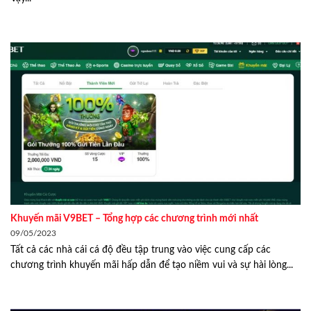
Khuyến mãi V9BET – Tổng hợp các chương trình mới nhất
09/05/2023
Tất cả các nhà cái cá độ đều tập trung vào việc cung cấp các
chương trình khuyến mãi hấp dẫn để tạo niềm vui và sự hài lòng...