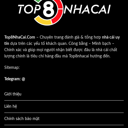
Top8NhaCai.Com
– Chuyên trang đánh giá & tổng hơp
nhà cái uy
tín
dựa trên các yếu tố khách quan. Công bằng – Minh bạch –
Chính xác và giúp mọi người nhận biết được đâu là nhà cái chất
lượng chính là tiêu chí hàng đầu mà Top8nhacai hướng đến.
Sitemap:
Telegram: @
Giới thiệu
Liên hệ
Chính sách bảo mật