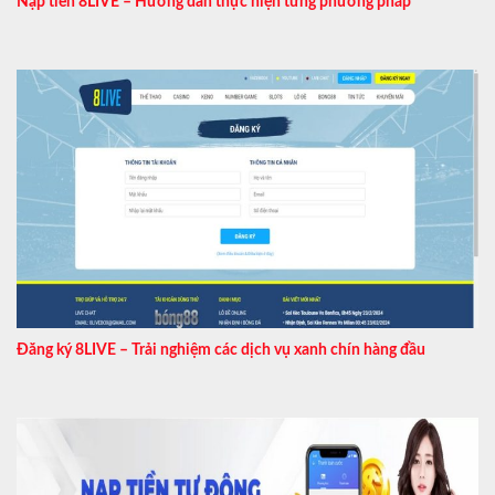
Nạp tiền 8LIVE – Hướng dẫn thực hiện từng phương pháp
Đăng ký 8LIVE – Trải nghiệm các dịch vụ xanh chín hàng đầu