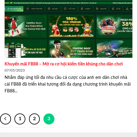
Khuyến mãi FB88 – Mở ra cơ hội kiếm tiền khủng cho dân chơi
07/05/2023
Nhằm đáp ứng tối đa nhu cầu cá cược của anh em dân chơi nhà
cái FB88 đã triển khai tương đối đa dạng chương trình khuyến mãi
FB88...
1
2
3