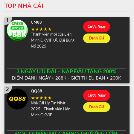
TOP NHÀ CÁI
1
CM88
Cược Ngay
Thành viên mới của Liên
Đánh Giá
Minh OKVIP Ưu Đãi Bùng
Nổ 2025
3 NGÀY ƯU ĐÃI – NẠP ĐẦU TẶNG 200%
ĐIỂM DANH NGÀY + 288K - GIỚI THIỆU BẠN + 200K
2
QQ88
Cược Ngay
Nhà Cái Uy Tín Nhất
Đánh Giá
2025 - Thành viên Liên
Minh OKVIP
ĐỘC QUYỀN MT CASINO THƯỞNG LỚN