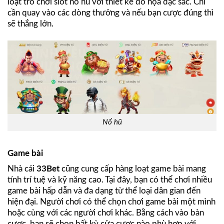
loạt trò chơi slot nổ hũ với thiết kế đồ họa đặc sắc. Chỉ
cần quay vào các dòng thưởng và nếu bạn cược đúng thì
sẽ thắng lớn.
Nổ hũ
Game bài
Nhà cái
33Bet
cũng cung cấp hàng loạt game bài mang
tính trí tuệ và kỹ năng cao. Tại đây, bạn có thể chơi nhiều
game bài hấp dẫn và đa dạng từ thể loại dân gian đến
hiện đại. Người chơi có thể chọn chơi game bài một mình
hoặc cùng với các người chơi khác. Bằng cách vào bàn
cược, bạn sẽ chọn bất kỳ cửa cược nào phù hợp với