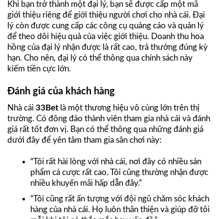
Khi bạn trở thành một đại lý, bạn sẽ được cấp một mã
giới thiệu riêng để giới thiệu người chơi cho nhà cái. Đại
lý còn được cung cấp các công cụ quảng cáo và quản lý
để theo dõi hiệu quả của việc giới thiệu. Doanh thu hoa
hồng của đại lý nhận được là rất cao, trả thưởng đúng kỳ
hạn. Cho nên, đại lý có thể thông qua chính sách này
kiếm tiền cực lớn.
Đánh giá của khách hàng
Nhà cái
33Bet
là một thương hiệu vô cùng lớn trên thị
trường. Có đông đảo thành viên tham gia nhà cái và đánh
giá rất tốt đơn vị. Bạn có thể thông qua những đánh giá
dưới đây để yên tâm tham gia sân chơi này:
“Tôi rất hài lòng với nhà cái, nơi đây có nhiều sản
phẩm cá cược rất cao. Tôi cũng thường nhận được
nhiều khuyến mãi hấp dẫn đây.”
“Tôi cũng rất ấn tượng với đội ngũ chăm sóc khách
hàng của nhà cái. Họ luôn thân thiện và giúp đỡ tôi