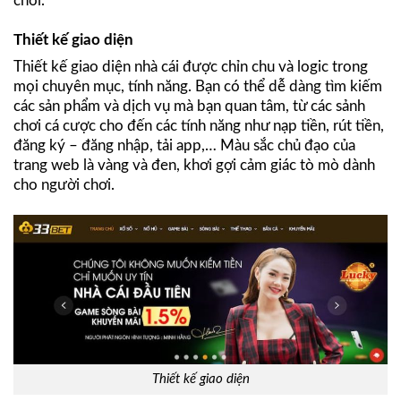
chơi.
Thiết kế giao diện
Thiết kế giao diện nhà cái được chỉn chu và logic trong
mọi chuyên mục, tính năng. Bạn có thể dễ dàng tìm kiếm
các sản phẩm và dịch vụ mà bạn quan tâm, từ các sảnh
chơi cá cược cho đến các tính năng như nạp tiền, rút tiền,
đăng ký – đăng nhập, tải app,… Màu sắc chủ đạo của
trang web là vàng và đen, khơi gợi cảm giác tò mò dành
cho người chơi.
Thiết kế giao diện