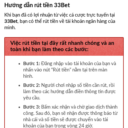
Hướng dẫn rút tiền 33Bet
Khi bạn đã có lợi nhuận từ việc cá cược trực tuyến tại
33Bet
, bạn có thể rút tiền về tài khoản ngân hàng của
mình.
Việc rút tiền tại đây rất nhanh chóng và an
toàn khi bạn làm theo các bước:
Bước 1:
Đăng nhập vào tài khoản của bạn và
nhấn vào nút “Rút tiền” nằm tại trên màn
hình.
Bước 2:
Người chơi nhập số tiền cần rút, rồi
làm theo các hướng dẫn điền thông tin được
yêu cầu.
Bước 3:
Bấm xác nhận và chờ giao dịch thành
công. Sau đó, bạn sẽ nhận được thông báo từ
nhà cái và số tiền sẽ được chuyển vào tài
khoản của bạn trong vòng 24 giờ.