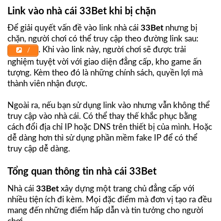
Link vào nhà cái 33Bet khi bị chặn
Để giải quyết vấn đề vào link nhà cái
33Bet
nhưng bị
chặn, người chơi có thể truy cập theo đường link sau:
. Khi vào link này, người chơi sẽ được trải
/
nghiệm tuyệt vời với giao diện đẳng cấp, kho game ấn
tượng. Kèm theo đó là những chính sách, quyền lợi mà
thành viên nhận được.
Ngoài ra, nếu bạn sử dụng link vào nhưng vẫn không thể
truy cập vào nhà cái. Có thể thay thế khắc phục bằng
cách đổi địa chỉ IP hoặc DNS trên thiết bị của mình. Hoặc
dễ dàng hơn thì sử dụng phần mềm fake IP để có thể
truy cập dễ dàng.
Tổng quan thông tin nhà cái 33Bet
Nhà cái
33Bet
xây dựng một trang chủ đẳng cấp với
nhiều tiện ích đi kèm. Mọi đặc điểm mà đơn vị tạo ra đều
mang đến những điểm hấp dẫn và tin tưởng cho người