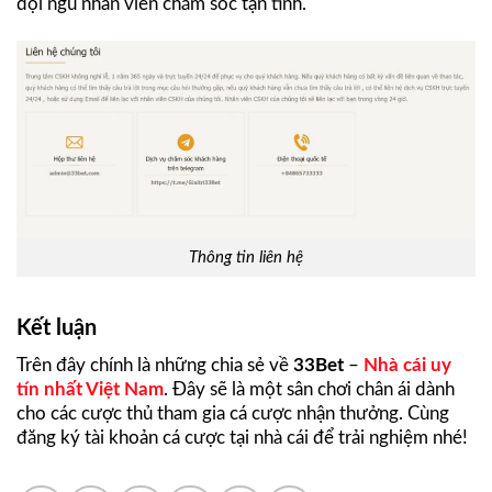
đội ngũ nhân viên chăm sóc tận tình.
Thông tin liên hệ
Kết luận
Trên đây chính là những chia sẻ về
33Bet
–
Nhà cái uy
tín nhất Việt Nam
. Đây sẽ là một sân chơi chân ái dành
cho các cược thủ tham gia cá cược nhận thưởng. Cùng
đăng ký tài khoản cá cược tại nhà cái để trải nghiệm nhé!