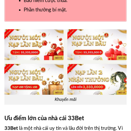
Bảo hiểm cược thua.
Phần thưởng bí mật.
Khuyến mãi
Ưu điểm lớn của nhà cái 33Bet
33Bet
là một nhà cái uy tín và lâu đời trên thị trường. Vì