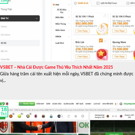
dung chính tại top8nhacai.com. Anh có hơn 10 năm kinh
Th4
nghiệm trong việc nghiên cứu và viết bài đánh giá nhà
cái. Hiện tại, team content tại top8nhacai.com đã có hơn
10 người và chính anh là người đứng đầu giữ vai trò
trưởng nhóm, dẫn dắt và khơi nguồn cảm hứng cho cả
đội.
Hãy cùng điểm qua một vài thông tin cụ thể dưới đây để
hiểu rõ hơn về
Lucas Phan
:
VSBET – Nhà Cái Được Game Thủ Yêu Thích Nhất Năm 2025
Lucas Phan
là ai?
Giữa hàng trăm cái tên xuất hiện mỗi ngày, VSBET đã chứng minh được
Họ và tên:
Lucas Phan
– Phan Anh Huy
vị...
Ngày sinh: 7/8/1988
Giới tính: Nam
Quê quán: TP. Hồ Chí Minh
18
Th1
Địa chỉ hiện tại: 98/5C Phan Văn Hân, Phường 17,
Bình Thạnh, Thành phố Hồ Chí Minh, Việt Nam.
Trình độ học vấn: Đại học