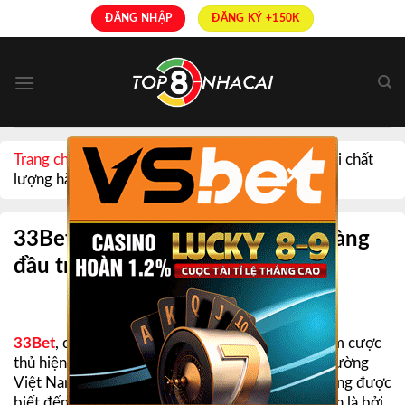
Skip
ĐĂNG NHẬP
ĐĂNG KÝ +150K
to
content
Trang chủ
»
Đánh giá nhà cái
»
33Bet – Top nhà cái chất
×
lượng hàng đầu trên thế giới
33Bet – Top nhà cái chất lượng hàng
đầu trên thế giới
Ngày viết
02/08/2023
bởi
Lucas Phan
33Bet
, cái tên không hề xa lạ đối với nhiều anh em cược
thủ hiện nay. Nhà cái không chỉ nổi tiếng tại thị trường
Việt Nam, mà ở cả châu Á và các khu vực khác cũng được
biết đến nhiều. Sở dĩ có được vị thế như vậy chính là bởi