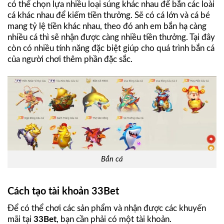
có thể chọn lựa nhiều loại súng khác nhau để bắn các loài
cá khác nhau để kiếm tiền thưởng. Sẽ có cá lớn và cá bé
mang tỷ lệ tiền khác nhau, theo đó anh em bắn hạ càng
nhiều cá thì sẽ nhận được càng nhiều tiền thưởng. Tại đây
còn có nhiều tính năng đặc biệt giúp cho quá trình bắn cá
của người chơi thêm phần đặc sắc.
Bắn cá
Cách tạo tài khoản 33Bet
Để có thể chơi các sản phẩm và nhận được các khuyến
mãi tại
33Bet
, bạn cần phải có một tài khoản.