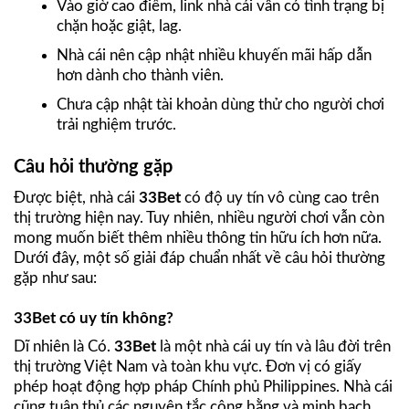
Vào giờ cao điểm, link nhà cái vẫn có tình trạng bị
chặn hoặc giật, lag.
Nhà cái nên cập nhật nhiều khuyến mãi hấp dẫn
hơn dành cho thành viên.
Chưa cập nhật tài khoản dùng thử cho người chơi
trải nghiệm trước.
Câu hỏi thường gặp
Được biệt, nhà cái
33Bet
có độ uy tín vô cùng cao trên
thị trường hiện nay. Tuy nhiên, nhiều người chơi vẫn còn
mong muốn biết thêm nhiều thông tin hữu ích hơn nữa.
Dưới đây, một số giải đáp chuẩn nhất về câu hỏi thường
gặp như sau:
33Bet có uy tín không?
Dĩ nhiên là Có.
33Bet
là một nhà cái uy tín và lâu đời trên
thị trường Việt Nam và toàn khu vực. Đơn vị có giấy
phép hoạt động hợp pháp Chính phủ Philippines. Nhà cái
cũng tuân thủ các nguyên tắc công bằng và minh bạch