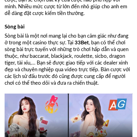
mình. Nhiều mức cược từ lớn đến nhỏ giúp cho anh em
dễ dàng đặt cược kiếm tiền thưởng.
Sòng bài
Sòng bài là một nơi mang lại cho bạn cảm giác như đang
ở trong một casino thực sự. Tại
33Bet
, bạn có thể chơi
sòng bài trực tuyến với những trò chơi hấp dẫn và quen
thuộc, như baccarat, blackjack, roulette, sicbo, dragon
tiger, tài xỉu,… Bạn sẽ được giao tiếp với các dealer xinh
đẹp và chuyên nghiệp qua video trực tiếp. Bàn cược với
các lịch sử đấu trước đó cũng được cung cấp để người
chơi có thể theo dõi và đưa ra chiến thuật.