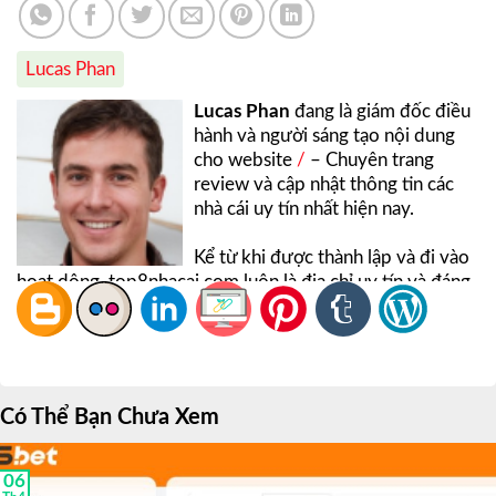
Lucas Phan
Lucas Phan
đang là giám đốc điều
hành và người sáng tạo nội dung
cho website
/
– Chuyên trang
review và cập nhật thông tin các
nhà cái uy tín nhất hiện nay.
Kể từ khi được thành lập và đi vào
hoạt dộng, top8nhacai.com luôn là địa chỉ uy tín và đáng
tin cậy nên được nhiều cược thủ tin tưởng và ủng hộ.
Ngoài việc cung cấp và cập nhật những thông tin hữu ích
liên quan đến các nhà cái, trang web còn thường xuyên
thực hiện nhiều bài review, đánh giá các nhà cái uy tín
giúp chơi có thêm nhiều thông tin hữu ích trước khi tham
Có Thể Bạn Chưa Xem
gia trải nghiệm các sản phẩm giải trí tại nhà cái.
Lucas Phan
hiện đang là nhân vật giữ vai trò sáng tạo nội
06