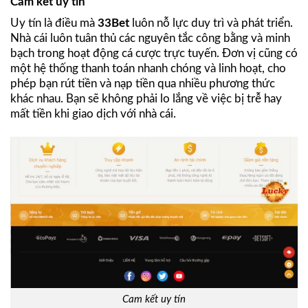
Cam kết uy tín
Uy tín là điều mà
33Bet
luôn nỗ lực duy trì và phát triển.
Nhà cái luôn tuân thủ các nguyên tắc công bằng và minh
bạch trong hoạt động cá cược trực tuyến. Đơn vị cũng có
một hệ thống thanh toán nhanh chóng và linh hoạt, cho
phép bạn rút tiền và nạp tiền qua nhiều phương thức
khác nhau. Bạn sẽ không phải lo lắng về việc bị trễ hay
mất tiền khi giao dịch với nhà cái.
Cam kết uy tín