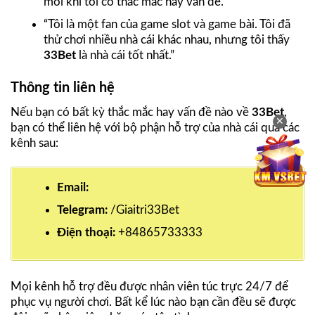
mỗi khi tôi có thắc mắc hay vấn đề.”
“Tôi là một fan của game slot và game bài. Tôi đã
thử chơi nhiều nhà cái khác nhau, nhưng tôi thấy
33Bet
là nhà cái tốt nhất.”
Thông tin liên hệ
Nếu bạn có bất kỳ thắc mắc hay vấn đề nào về
33Bet
,
✕
bạn có thể liên hệ với bộ phận hỗ trợ của nhà cái qua các
kênh sau:
Email:
Telegram:
/Giaitri33Bet
Điện thoại:
+84865733333
Mọi kênh hỗ trợ đều được nhân viên túc trực 24/7 để
phục vụ người chơi. Bất kể lúc nào bạn cần đều sẽ được