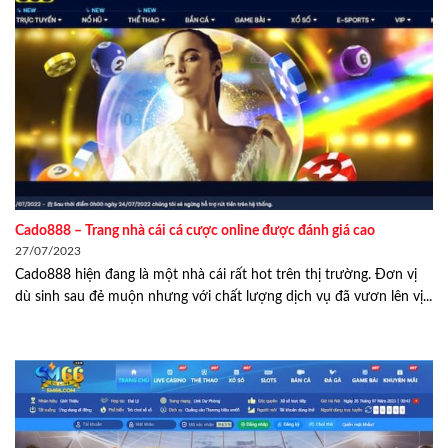
Cado888 – Trang nhà cái cá cược online được đánh giá cao
27/07/2023
Cado888 hiện đang là một nhà cái rất hot trên thị trường. Đơn vị
dù sinh sau đẻ muộn nhưng với chất lượng dịch vụ đã vươn lên vị...