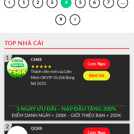
1
2
3
4
5
6
7
…
9
TOP NHÀ CÁI
1
CM88
Cược Ngay
Thành viên mới của Liên
Đánh Giá
Minh OKVIP Ưu Đãi Bùng
Nổ 2025
3 NGÀY ƯU ĐÃI – NẠP ĐẦU TẶNG 200%
ĐIỂM DANH NGÀY + 288K - GIỚI THIỆU BẠN + 200K
2
QQ88
Cược Ngay