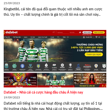
25/09/2023
Kingbet86, cái tên đã quá đỗi quen thuộc với nhiều anh em cược
thủ. Uy tín – chất lượng chính là giá trị cốt lõi mà sân chơi này...
Dafabet – Nhà cái cá cược hàng đầu châu Á hiện nay
19/09/2023
Dafabet nổi tiếng là nhà cái hoạt động chất lượng, uy tín số 1 tại
thị trường châu Á hiện nay. Nhà cái có trụ sở đặt tại Philippines,...