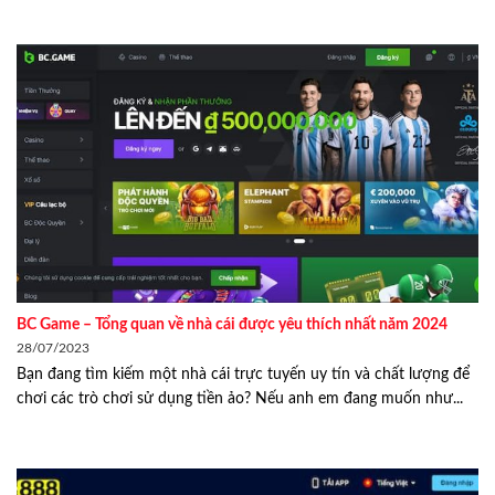
BC Game – Tổng quan về nhà cái được yêu thích nhất năm 2024
28/07/2023
Bạn đang tìm kiếm một nhà cái trực tuyến uy tín và chất lượng để
chơi các trò chơi sử dụng tiền ảo? Nếu anh em đang muốn như...