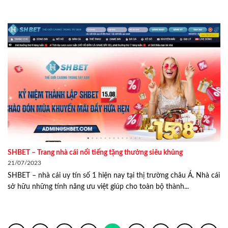
SHBET – Trang nhà cái nổi tiếng tặng thưởng siêu khủng
21/07/2023
SHBET – nhà cái uy tín số 1 hiện nay tại thị trường châu Á. Nhà cái
sở hữu những tính năng ưu việt giúp cho toàn bộ thành...