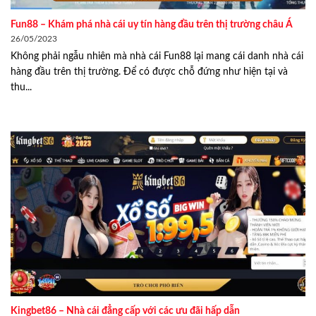
Fun88 – Khám phá nhà cái uy tín hàng đầu trên thị trường châu Á
26/05/2023
Không phải ngẫu nhiên mà nhà cái Fun88 lại mang cái danh nhà cái
hàng đầu trên thị trường. Để có được chỗ đứng như hiện tại và
thu...
Kingbet86 – Nhà cái đẳng cấp với các ưu đãi hấp dẫn