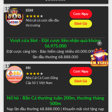
12
EE88
Cược Ngay
Nhà cái cá cược dẫn đầu
Đánh Giá
thị trường
Vượt cửa Slot - Đặt cược liền nhận quà khủng
✕
56.975.000
Đặt cược càng lớn - Bảo hiểm càng nhiều 60.000.000 | Nạp
lần đầu thưởng 68.888.000
13
88i
Cược Ngay
Nhà Cái Cá Cược Đẳng
Đánh Giá
Cấp Số 1 Việt Nam
Nổ hũ - Bắn Cá thưởng tuần 200m, thưởng tháng
500m
Nạp lần đầu thưởng 68.888.000 | Khuyến mãi slot tặng nạp