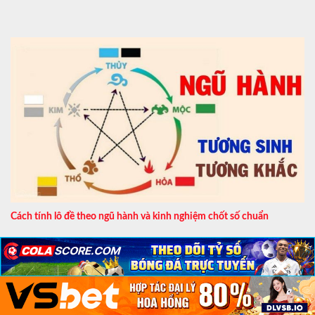
Cách tính lô đề theo ngũ hành và kinh nghiệm chốt số chuẩn
×
×
×