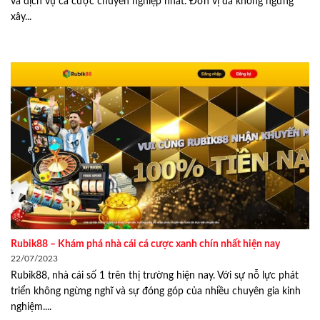
và dịch vụ cá cược chuyên nghiệp nhất. Đơn vị đã không ngừng
xây...
Rubik88 – Khám phá nhà cái cá cược xanh chín nhất hiện nay
22/07/2023
Rubik88, nhà cái số 1 trên thị trường hiện nay. Với sự nỗ lực phát
triển không ngừng nghĩ và sự đóng góp của nhiều chuyên gia kinh
nghiệm....