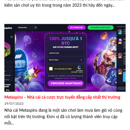
kiếm sân chơi uy tín trong trong năm 2023 thì hãy đến ngày...
Metaspins – Nhà cái cá cược trực tuyến đẳng cấp nhất thị trường
29/07/2023
Nhà cái Metaspins đang là một sân chơi làm mưa làm gió vô cùng
nổi bật trên thị trường. Đơn vị đã có lượng thành viên truy cập
mỗi...