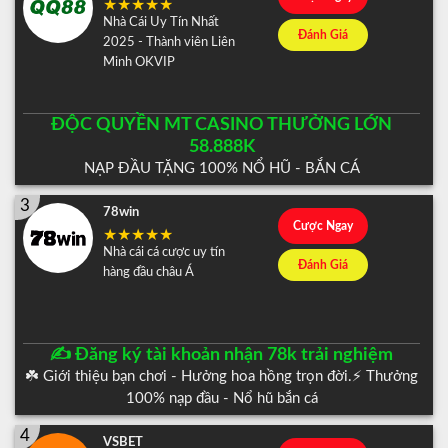
Nhà Cái Uy Tín Nhất
Đánh Giá
2025 - Thành viên Liên
Minh OKVIP
ĐỘC QUYỀN MT CASINO THƯỞNG LỚN
58.888K
NẠP ĐẦU TẶNG 100% NỔ HŨ - BẮN CÁ
3
78win
Cược Ngay
Nhà cái cá cược uy tín
Đánh Giá
hàng đầu châu Á
✍️ Đăng ký tài khoản nhận 78k trải nghiệm
☘️ Giới thiệu bạn chơi - Hưởng hoa hồng trọn đời.⚡️ Thưởng
100% nạp đầu - Nổ hũ bắn cá
4
VSBET