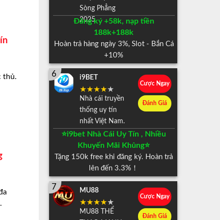
Sòng Phẳng
2025
Đăng ký +58k, nạp tiền
188k+188k
ín
Hoàn trả hàng ngày 3%, Slot - Bắn Cá
+10%
6
 thủ.
i9BET
Cược Ngay
Nhà cái truyền
Đánh Giá
thống uy tín
nhất Việt Nam.
⭐️i9bet Nhà Cái Uy Tín , Nhiều
Khuyến Mãi Khủng⭐️
g
Tặng 150k free khi đăng ký. Hoàn trả
lên đến 3.3%！
7
MU88
đa
Cược Ngay
.
MU88 THỂ
Đánh Giá