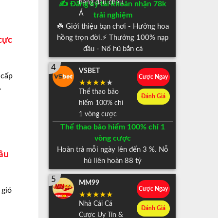
hàng đầu châu
✍️ Đăng ký tài khoản nhận 78k
Á
trải nghiệm
☘️ Giới thiệu bạn chơi - Hưởng hoa
hồng trọn đời.⚡️ Thưởng 100% nạp
cực
đầu - Nổ hũ bắn cá
4
VSBET
 cấp
Cược Ngay
.
Thể thao bảo
Đánh Giá
hiểm 100% chỉ
1 vòng cược
Thể thao bảo hiểm 100% chỉ 1
vòng cược
Hoàn trả mỗi ngày lên đến 3 %. Nỗ
âu
hủ liên hoàn 88 tỷ
5
MM99
Cược Ngay
 gió
Nhà Cái Cá
Đánh Giá
Cược Uy Tín &