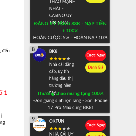
THAO MẠNH
NHẤT -
CASINO UY
TÍN NHẤT
ĐĂNG KÝ TẶNG 88K - NẠP TIỀN
+ 100%
HOÀN CƯỢC 5% - HOÀN NẠP 10%
8
g đến
BK8
Cược Ngay
Nhà cái đẳng
Đánh Giá
cấp, uy tín
hàng đầu thị
trường hiện
ố 1
nay
Thưởng chào mừng tặng 100%
Đón giáng sinh rộn ràng - Săn iPhone
17 Pro Max cùng BK8!
ị
9
OKFUN
ang
Cược Ngay
NHÀ CÁI UY