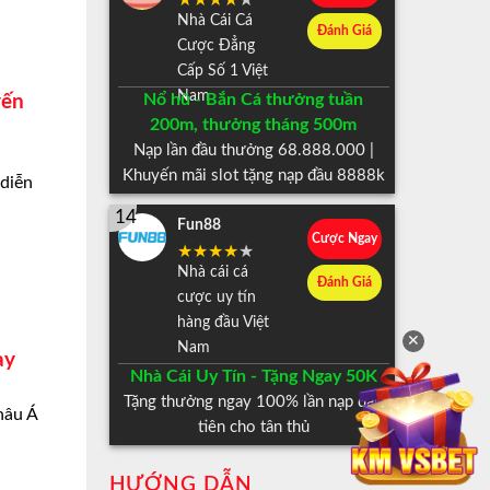
Nhà Cái Cá
Đánh Giá
Cược Đẳng
Cấp Số 1 Việt
Nam
Nổ hũ - Bắn Cá thưởng tuần
yến
200m, thưởng tháng 500m
Nạp lần đầu thưởng 68.888.000 |
Khuyến mãi slot tặng nạp đầu 8888k
 diễn
14
Fun88
Cược Ngay
Nhà cái cá
Đánh Giá
cược uy tín
hàng đầu Việt
✕
Nam
ay
Nhà Cái Uy Tín - Tặng Ngay 50K
Tặng thưởng ngay 100% lần nạp đầu
hâu Á
tiên cho tân thủ
HƯỚNG DẪN