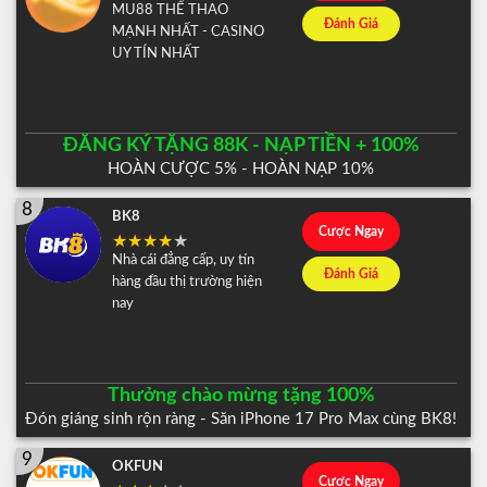
MU88 THỂ THAO
Đánh Giá
MẠNH NHẤT - CASINO
UY TÍN NHẤT
ĐĂNG KÝ TẶNG 88K - NẠP TIỀN + 100%
HOÀN CƯỢC 5% - HOÀN NẠP 10%
8
BK8
Cược Ngay
Nhà cái đẳng cấp, uy tín
Đánh Giá
hàng đầu thị trường hiện
nay
Thưởng chào mừng tặng 100%
Đón giáng sinh rộn ràng - Săn iPhone 17 Pro Max cùng BK8!
9
OKFUN
Cược Ngay