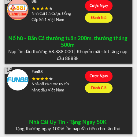
88i
Cược Ngay
Nhà Cái Cá Cược Đẳng
Đánh Giá
Cấp Số 1 Việt Nam
Nổ hũ - Bắn Cá thưởng tuần 200m, thưởng tháng
500m
Nạp lần đầu thưởng 68.888.000 | Khuyến mãi slot tặng nạp
đầu 8888k
14
Fun88
Cược Ngay
Nhà cái cá cược uy tín
Đánh Giá
hàng đầu Việt Nam
Nhà Cái Uy Tín - Tặng Ngay 50K
Tặng thưởng ngay 100% lần nạp đầu tiên cho tân thủ