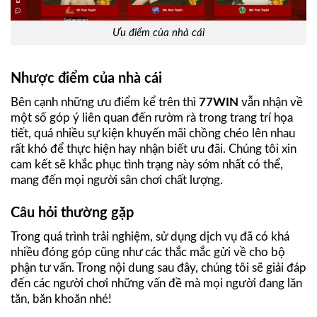
Ưu điểm của nhà cái
Nhược điểm của nhà cái
Bên cạnh những ưu điểm kể trên thì
77WIN
vẫn nhận về
một số góp ý liên quan đến rườm rà trong trang trí họa
tiết, quá nhiều sự kiện khuyến mãi chồng chéo lên nhau
rất khó để thực hiện hay nhận biết ưu đãi. Chúng tôi xin
cam kết sẽ khắc phục tình trạng này sớm nhất có thể,
mang đến mọi người sân chơi chất lượng.
Câu hỏi thường gặp
Trong quá trình trải nghiệm, sử dụng dịch vụ đã có khá
nhiều đóng góp cũng như các thắc mắc gửi về cho bộ
phận tư vấn. Trong nội dung sau đây, chúng tôi sẽ giải đáp
đến các người chơi những vấn đề mà mọi người đang lăn
tăn, băn khoăn nhé!