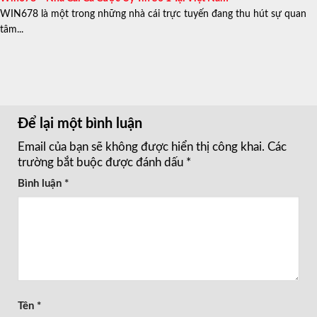
WIN678 là một trong những nhà cái trực tuyến đang thu hút sự quan
tâm...
Để lại một bình luận
Email của bạn sẽ không được hiển thị công khai.
Các
trường bắt buộc được đánh dấu
*
Bình luận
*
Tên
*