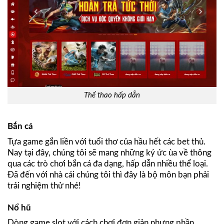
Thể thao hấp dẫn
Bắn cá
Tựa game gắn liền với tuổi thơ của hầu hết các bet thủ.
Nay tại đây, chúng tôi sẽ mang những ký ức ùa về thông
qua các trò chơi bắn cá đa dạng, hấp dẫn nhiều thể loại.
Đã đến với nhà cái chúng tôi thì đây là bộ môn bạn phải
trải nghiệm thử nhé!
Nổ hũ
Dòng game slot với cách chơi đơn giản nhưng phần