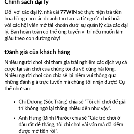
Chính sách đại lý
Đối với các đại lý, nhà cái
77WIN
sẽ thực hiện trả tiền
hoa hồng cho các doanh thu tạo ra từ người chơi hoặc
với các hội viên mở tài khoản dưới sự quản lý của các đại
lý. Bạn hoàn toàn có thể ứng tuyển vị trí nếu muốn làm
giàu theo con đường này!
Đánh giá của khách hàng
Nhiều người chơi khi tham gia trải nghiệm các dịch vụ cá
cược tại sân chơi của chúng tôi đã vô cùng hài lòng.
Nhiều người chơi còn chia sẻ lại niềm vui thông qua
những đánh giá trực tuyến mà chúng tôi nhận được! Cụ
thể như sau:
Chị Dương (Sóc Trăng) chia sẻ “Tôi chỉ chơi để giải
trí không ngờ lại thắng nhiều đến như vậy”.
Anh Hưng (Bình Phước) chia sẻ “Các trò chơi ở
đâu rất dễ thắng, tôi chỉ chơi vài ván mà đã kiếm
được mớ tiền rồi”.