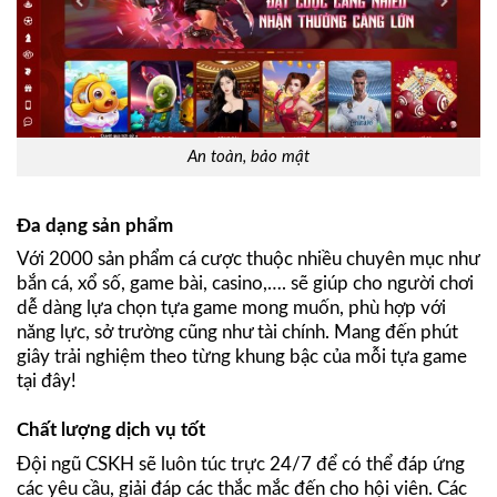
An toàn, bảo mật
Đa dạng sản phẩm
Với 2000 sản phẩm cá cược thuộc nhiều chuyên mục như
bắn cá, xổ số, game bài, casino,…. sẽ giúp cho người chơi
dễ dàng lựa chọn tựa game mong muốn, phù hợp với
năng lực, sở trường cũng như tài chính. Mang đến phút
giây trải nghiệm theo từng khung bậc của mỗi tựa game
tại đây!
Chất lượng dịch vụ tốt
Đội ngũ CSKH sẽ luôn túc trực 24/7 để có thể đáp ứng
các yêu cầu, giải đáp các thắc mắc đến cho hội viên. Các