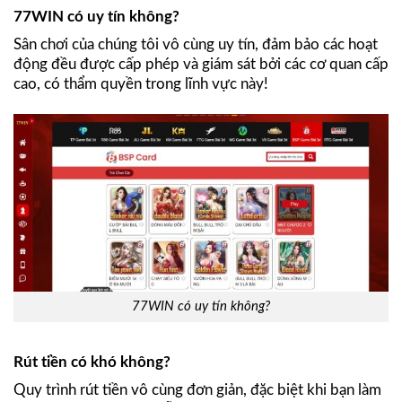
77WIN có uy tín không?
Sân chơi của chúng tôi vô cùng uy tín, đảm bảo các hoạt
động đều được cấp phép và giám sát bởi các cơ quan cấp
cao, có thẩm quyền trong lĩnh vực này!
77WIN có uy tín không?
Rút tiền có khó không?
Quy trình rút tiền vô cùng đơn giản, đặc biệt khi bạn làm