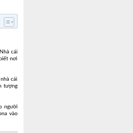
Nhà cái
biết nơi
 nhà cái
n tượng
o người
ona vào