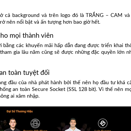
 ở cả background và trên logo đó là TRẮNG – CAM v
rở nên nổi bật và ấn tượng hơn bao giờ hết.
cho mọi thành viên
ơi bằng các khuyến mãi hấp dẫn đang được triển khai t
i tham gia lâu năm cũng sẽ được những đặc quyền lớn n
 an toàn tuyệt đối
ng đầu của nhà phát hành bởi thế nên họ đầu tư khá cẩ
ống an toàn Secure Socket (SSL 128 bit). Vì thế nên m
không ai xâm nhập.