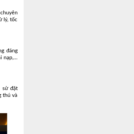
t chuyên
 lý, tốc
ứng đáng
i nạp,…
 sử đặt
g thú và