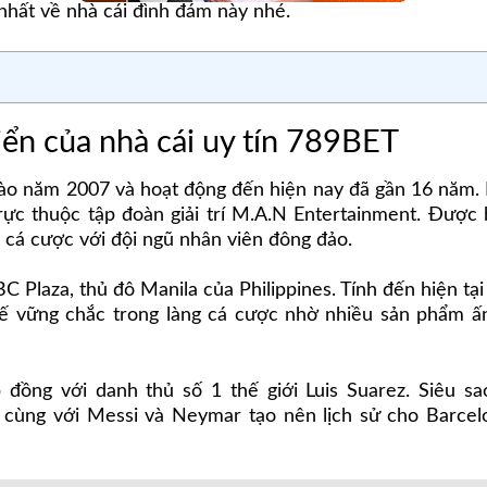
 nhất về nhà cái đình đám này nhé.
riển của nhà cái uy tín 789BET
ào năm 2007 và hoạt động đến hiện nay đã gần 16 năm. 
rực thuộc tập đoàn giải trí M.A.N Entertainment. Được 
g cá cược với đội ngũ nhân viên đông đảo.
C Plaza, thủ đô Manila của Philippines. Tính đến hiện tại
hế vững chắc trong làng cá cược nhờ nhiều sản phẩm ấ
đồng với danh thủ số 1 thế giới Luis Suarez. Siêu sa
 cùng với Messi và Neymar tạo nên lịch sử cho Barcel