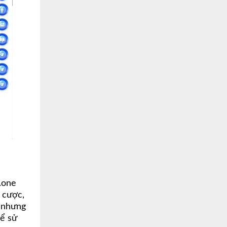
.one
 cược,
o nhưng
ể sử