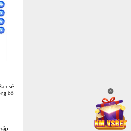
Bạn sẽ
✕
ông bỏ
 hấp