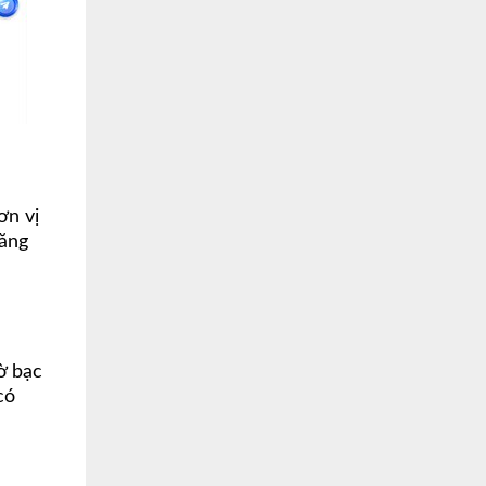
ơn vị
hăng
ờ bạc
có