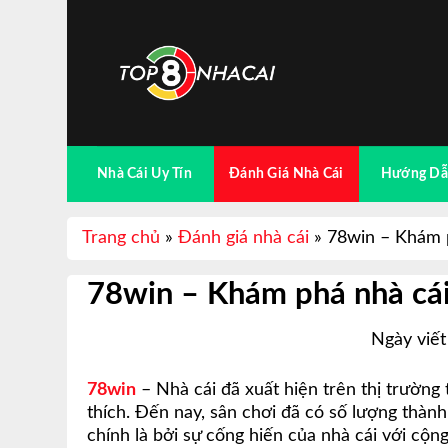
Skip
to
content
Nhà Cái Uy Tín
Đánh Giá Nhà Cái
Hướng Dẫ
Trang chủ
»
Đánh giá nhà cái
»
78win – Khám p
78win – Khám phá nhà cái
Ngày viế
78win
–
Nhà cái đã xuất hiện trên thị trường 
thích. Đến nay, sân chơi đã có số lượng thành
chính là bởi sự cống hiến của nhà cái với cộn