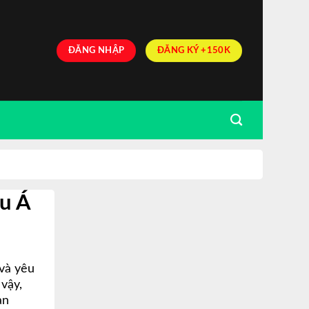
ĐĂNG NHẬP
ĐĂNG KÝ +150K
âu Á
 và yêu
 vậy,
ản