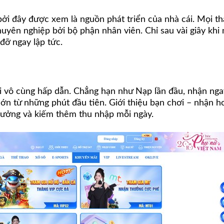
ởi đây được xem là nguồn phát triển của nhà cái. Mọi t
uyên nghiệp bởi bộ phận nhân viên. Chỉ sau vài giây khi
 đỡ ngay lập tức.
i vô cùng hấp dẫn. Chẳng hạn như Nạp lần đầu, nhận ng
lớn từ những phút đầu tiên. Giới thiệu bạn chơi – nhận 
 hưởng và kiếm thêm thu nhập mỗi ngày.