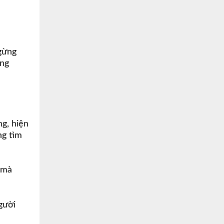
gừng
ững
g, hiện
ng tìm
 mà
gười