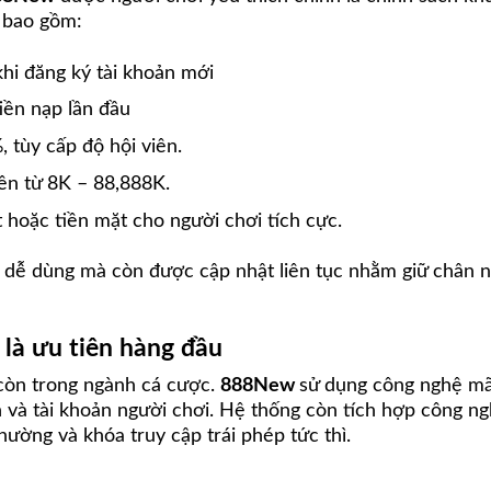
t bao gồm:
hi đăng ký tài khoản mới
iền nạp lần đầu
 tùy cấp độ hội viên.
ên từ 8K – 88,888K.
hoặc tiền mặt cho người chơi tích cực.
 dễ dùng mà còn được cập nhật liên tục nhằm giữ chân 
 là ưu tiên hàng đầu
g còn trong ngành cá cược.
888New
sử dụng công nghệ m
n và tài khoản người chơi. Hệ thống còn tích hợp công n
thường và khóa truy cập trái phép tức thì.