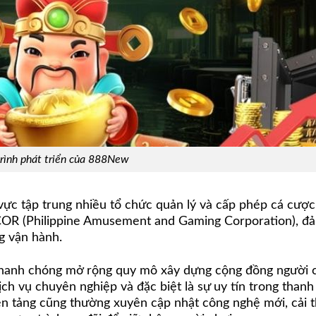
rình phát triển của 888New
 vực tập trung nhiều tổ chức quản lý và cấp phép cá cược 
COR (Philippine Amusement and Gaming Corporation), đ
g vận hành.
nhanh chóng mở rộng quy mô xây dựng cộng đồng người 
ịch vụ chuyên nghiệp và đặc biệt là sự uy tín trong thanh
n tảng cũng thường xuyên cập nhật công nghệ mới, cải t