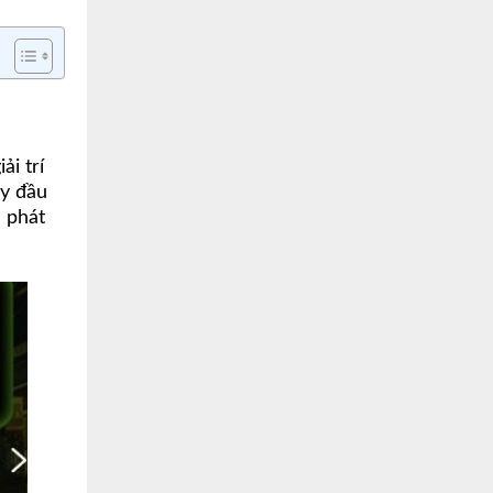
i trí
ày đầu
à phát