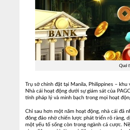
Quá t
Trụ sở chính đặt tại Manila, Philippines – khu
Nhà cái hoạt động dưới sự giám sát của PAG
tính pháp lý và minh bạch trong mọi hoạt độn
Chỉ sau hơn một năm hoạt động, nhà cái đã 
đông đảo nhờ chiến lược phát triển rõ ràng, d
một yếu tố sống còn trong ngành cá cược. Nề