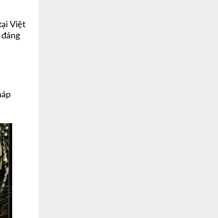
ại Việt
i đáng
háp