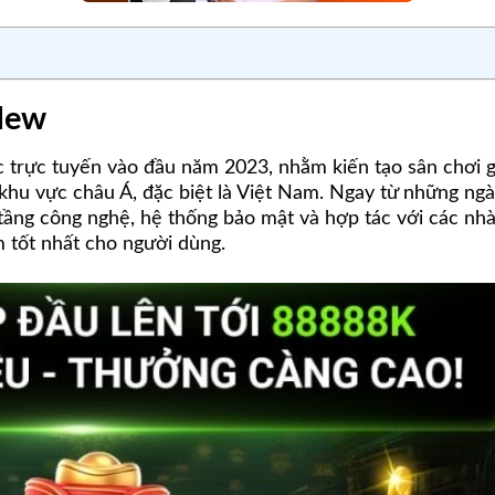
8New
 trực tuyến vào đầu năm 2023, nhằm kiến tạo sân chơi giả
khu vực châu Á, đặc biệt là Việt Nam. Ngay từ những ng
tầng công nghệ, hệ thống bảo mật và hợp tác với các nh
 tốt nhất cho người dùng.