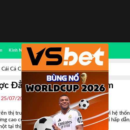
n
Kinh Nghiệm
Khuyến Mãi
×
Cái Cá Cược Đẳng Cấp Nhất Việt Nam
ợc Đẳng Cấp Nhất Việt Nam
t
25/07/2024
bởi
Lucas Phan
rên thị trường cá cược trực tuyến năm 2025. Với hệ thốn
ởng cao cùng hàng loại chương trình khuyến mãi hấp dẫn
ột tại thị trường Việt Nam.