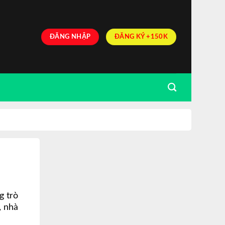
ĐĂNG NHẬP
ĐĂNG KÝ +150K
g trò
, nhà