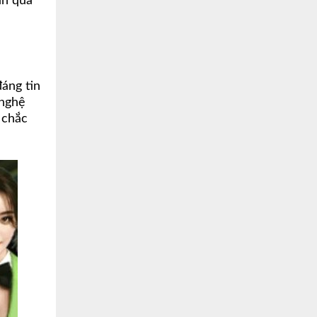
ần qua
áng tin
 nghệ
 chắc