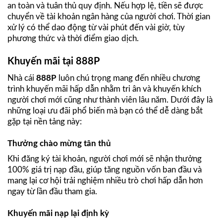
an toàn và tuân thủ quy định. Nếu hợp lệ, tiền sẽ được
chuyển về tài khoản ngân hàng của người chơi. Thời gian
xử lý có thể dao động từ vài phút đến vài giờ, tùy
phương thức và thời điểm giao dịch.
Khuyến mãi tại 888P
Nhà cái
888P
luôn chú trọng mang đến nhiều chương
trình khuyến mãi hấp dẫn nhằm tri ân và khuyến khích
người chơi mới cũng như thành viên lâu năm. Dưới đây là
những loại ưu đãi phổ biến mà bạn có thể dễ dàng bắt
gặp tại nền tảng này:
Thưởng chào mừng tân thủ
Khi đăng ký tài khoản, người chơi mới sẽ nhận thưởng
100% giá trị nạp đầu, giúp tăng nguồn vốn ban đầu và
mang lại cơ hội trải nghiệm nhiều trò chơi hấp dẫn hơn
ngay từ lần đầu tham gia.
Khuyến mãi nạp lại định kỳ