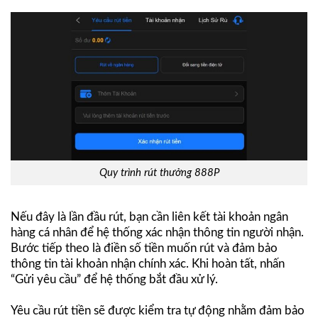
Quy trình rút thưởng 888P
Nếu đây là lần đầu rút, bạn cần liên kết tài khoản ngân
hàng cá nhân để hệ thống xác nhận thông tin người nhận.
Bước tiếp theo là điền số tiền muốn rút và đảm bảo
thông tin tài khoản nhận chính xác. Khi hoàn tất, nhấn
“Gửi yêu cầu” để hệ thống bắt đầu xử lý.
Yêu cầu rút tiền sẽ được kiểm tra tự động nhằm đảm bảo