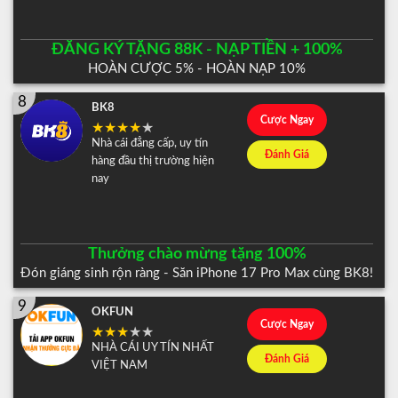
ĐĂNG KÝ TẶNG 88K - NẠP TIỀN + 100%
HOÀN CƯỢC 5% - HOÀN NẠP 10%
8
BK8
Cược Ngay
Nhà cái đẳng cấp, uy tín
Đánh Giá
hàng đầu thị trường hiện
nay
Thưởng chào mừng tặng 100%
Đón giáng sinh rộn ràng - Săn iPhone 17 Pro Max cùng BK8!
9
OKFUN
Cược Ngay
NHÀ CÁI UY TÍN NHẤT
Đánh Giá
VIỆT NAM