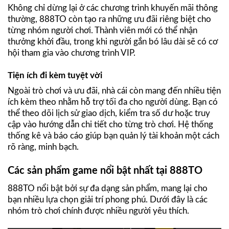
Không chỉ dừng lại ở các chương trình khuyến mãi thông
thường, 888TO còn tạo ra những ưu đãi riêng biệt cho
từng nhóm người chơi. Thành viên mới có thể nhận
thưởng khởi đầu, trong khi người gắn bó lâu dài sẽ có cơ
hội tham gia vào chương trình VIP.
Tiện ích đi kèm tuyệt vời
Ngoài trò chơi và ưu đãi, nhà cái còn mang đến nhiều tiện
ích kèm theo nhằm hỗ trợ tối đa cho người dùng. Bạn có
thể theo dõi lịch sử giao dịch, kiểm tra số dư hoặc truy
cập vào hướng dẫn chi tiết cho từng trò chơi. Hệ thống
thống kê và báo cáo giúp bạn quản lý tài khoản một cách
rõ ràng, minh bạch.
Các sản phẩm game nổi bật nhất tại 888TO
888TO nổi bật bởi sự đa dạng sản phẩm, mang lại cho
bạn nhiều lựa chọn giải trí phong phú. Dưới đây là các
nhóm trò chơi chính được nhiều người yêu thích.