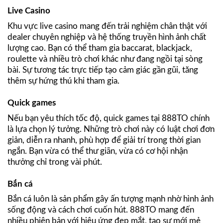
Live Casino
Khu vực live casino mang đến trải nghiệm chân thật với
dealer chuyên nghiệp và hệ thống truyền hình ảnh chất
lượng cao. Bạn có thể tham gia baccarat, blackjack,
roulette và nhiều trò chơi khác như đang ngồi tại sòng
bài. Sự tương tác trực tiếp tạo cảm giác gần gũi, tăng
thêm sự hứng thú khi tham gia.
Quick games
Nếu bạn yêu thích tốc độ, quick games tại 888TO chính
là lựa chọn lý tưởng. Những trò chơi này có luật chơi đơn
giản, diễn ra nhanh, phù hợp để giải trí trong thời gian
ngắn. Bạn vừa có thể thư giãn, vừa có cơ hội nhận
thưởng chỉ trong vài phút.
Bắn cá
Bắn cá luôn là sản phẩm gây ấn tượng mạnh nhờ hình ảnh
sống động và cách chơi cuốn hút. 888TO mang đến
nhiều phiên bản với hiệu ứng đẹp mắt, tạo sự mới mẻ