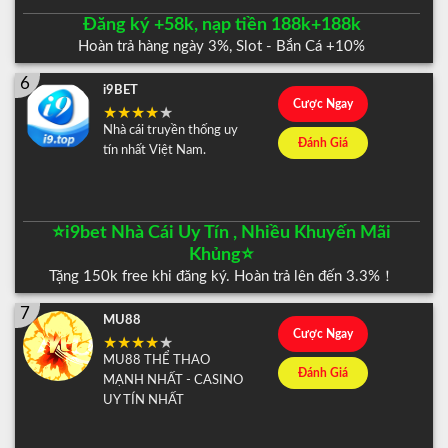
Đăng ký +58k, nạp tiền 188k+188k
Hoàn trả hàng ngày 3%, Slot - Bắn Cá +10%
6
i9BET
Cược Ngay
Nhà cái truyền thống uy
Đánh Giá
tín nhất Việt Nam.
⭐️i9bet Nhà Cái Uy Tín , Nhiều Khuyến Mãi
Khủng⭐️
Tặng 150k free khi đăng ký. Hoàn trả lên đến 3.3%！
7
MU88
Cược Ngay
MU88 THỂ THAO
Đánh Giá
MẠNH NHẤT - CASINO
UY TÍN NHẤT