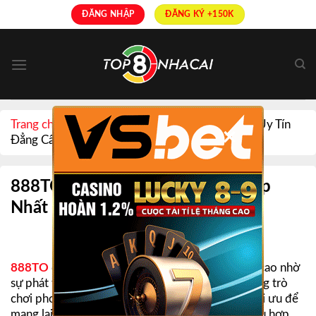
Skip
ĐĂNG NHẬP
ĐĂNG KÝ +150K
to
content
Trang chủ
»
Đánh giá nhà cái
»
888TO – Nhà Cái Uy Tín
×
Đẳng Cấp Nhất 2025
888TO – Nhà Cái Uy Tín Đẳng Cấp
Nhất 2025
Ngày viết
22/09/2024
bởi
Lucas Phan
888TO
được nhiều người chơi lâu năm đánh giá cao nhờ
sự phát triển bền vững, cam kết uy tín và hệ thống trò
chơi phong phú. Mọi dịch vụ tại đây đều được tối ưu để
mang lại cảm giác an tâm, dễ dàng tiếp cận và phù hợp