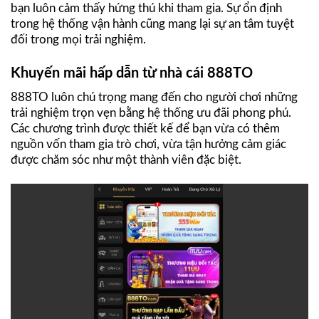
bạn luôn cảm thấy hứng thú khi tham gia. Sự ổn định
trong hệ thống vận hành cũng mang lại sự an tâm tuyệt
đối trong mọi trải nghiệm.
Khuyến mãi hấp dẫn từ nhà cái 888TO
888TO luôn chú trọng mang đến cho người chơi những
trải nghiệm trọn vẹn bằng hệ thống ưu đãi phong phú.
Các chương trình được thiết kế để bạn vừa có thêm
nguồn vốn tham gia trò chơi, vừa tận hưởng cảm giác
được chăm sóc như một thành viên đặc biệt.