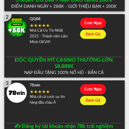
3 NGÀY ƯU ĐÃI – NẠP ĐẦU TẶNG 200%
ĐIỂM DANH NGÀY + 288K - GIỚI THIỆU BẠN + 200K
2
QQ88
Cược Ngay
Nhà Cái Uy Tín Nhất
Đánh Giá
2025 - Thành viên Liên
Minh OKVIP
ĐỘC QUYỀN MT CASINO THƯỞNG LỚN
58.888K
NẠP ĐẦU TẶNG 100% NỔ HŨ - BẮN CÁ
3
78win
Cược Ngay
Nhà cái cá cược uy tín
Đánh Giá
hàng đầu châu Á
✍️ Đăng ký tài khoản nhận 78k trải nghiệm