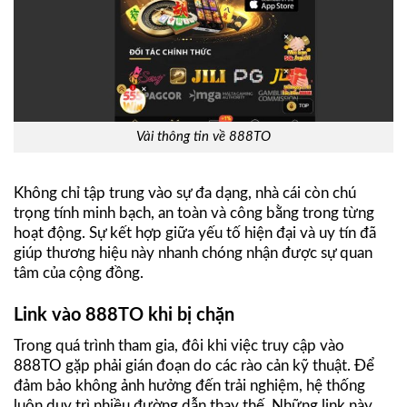
Vài thông tin về 888TO
Không chỉ tập trung vào sự đa dạng, nhà cái còn chú
trọng tính minh bạch, an toàn và công bằng trong từng
hoạt động. Sự kết hợp giữa yếu tố hiện đại và uy tín đã
giúp thương hiệu này nhanh chóng nhận được sự quan
tâm của cộng đồng.
Link vào 888TO khi bị chặn
Trong quá trình tham gia, đôi khi việc truy cập vào
888TO gặp phải gián đoạn do các rào cản kỹ thuật. Để
đảm bảo không ảnh hưởng đến trải nghiệm, hệ thống
luôn duy trì nhiều đường dẫn thay thế. Những link này