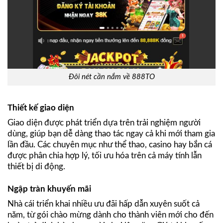
Đôi nét cần nắm về 888TO
Thiết kế giao diện
Giao diện được phát triển dựa trên trải nghiệm người
dùng, giúp bạn dễ dàng thao tác ngay cả khi mới tham gia
lần đầu. Các chuyên mục như thể thao, casino hay bắn cá
được phân chia hợp lý, tối ưu hóa trên cả máy tính lẫn
thiết bị di động.
Ngập tràn khuyến mãi
Nhà cái triển khai nhiều ưu đãi hấp dẫn xuyên suốt cả
năm, từ gói chào mừng dành cho thành viên mới cho đến