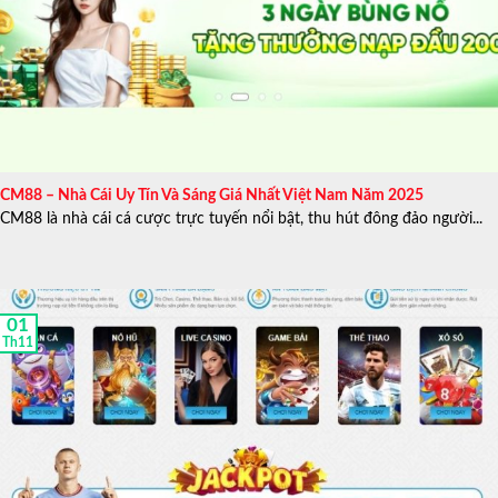
chơi có cái nhìn tổng quát nhất trước khi quyết định trải
nghiệm và tham gia các sản phẩm cá cược tại nhà cái.
CM88 – Nhà Cái Uy Tín Và Sáng Giá Nhất Việt Nam Năm 2025
CM88 là nhà cái cá cược trực tuyến nổi bật, thu hút đông đảo người...
01
Th11