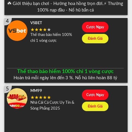
☘️ Giới thiệu bạn chơi - Hưởng hoa hồng trọn đời.⚡️ Thưởng
100% nạp đầu - Nổ hũ bắn cá
4
VSBET
Cược Ngay
Thể thao bảo hiểm 100%
Đánh Giá
chỉ 1 vòng cược
Thể thao bảo hiểm 100% chỉ 1 vòng cược
Hoàn trả mỗi ngày lên đến 3 %. Nỗ hủ liên hoàn 88 tỷ
5
MM99
Cược Ngay
Nhà Cái Cá Cược Uy Tín &
Đánh Giá
Sòng Phẳng 2025