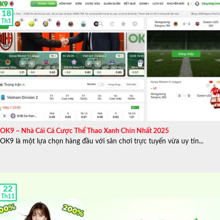
Quê quán: TP. Hồ Chí Minh
18
Th1
Địa chỉ hiện tại: 98/5C Phan Văn Hân, Phường 17,
Bình Thạnh, Thành phố Hồ Chí Minh, Việt Nam.
Trình độ học vấn: Đại học
Số điện thoại liên hệ: 0911 733 756
Lucas Phan
từng học và tốt nghiệp loại giỏi tại trường
Đại học Hoa Sen chuyên ngành ngôn ngữ Anh.
Anh có niềm đam mê sâu sắc với các môn thể thao, đặc
OK9 – Nhà Cái Cá Cược Thể Thao Xanh Chín Nhất 2025
biệt là bóng đá. Từ đó đã khiến anh có động lực tìm hiểu
OK9 là một lựa chọn hàng đầu với sân chơi trực tuyến vừa uy tín...
chi tiết thông tin về chúng, ban đầu anh tìm hiểu về luật
chơi và các nhà cái uy tín.
Sau 1 thời gian tìm hiểu thì anh nhận thấy rằng không
phải nhà cái nào cũng uy tín như những gì mà họ quảng
22
Th11
cáo và không muốn những người chơi khác bị lừa nên
anh cùng các bạn của mình đã lập thành một team chuyên
nghiên cứu và viết bài đánh giá các nhà cái để giúp người