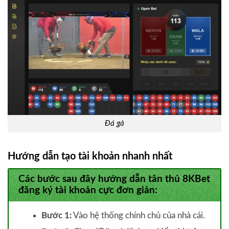
Đá gà
Hướng dẫn tạo tài khoản nhanh nhất
Các bước sau đây hướng dẫn tân thủ 8KBet
đăng ký tài khoản cực đơn giản:
Bước 1:
Vào hệ thống chính chủ của nhà cái.