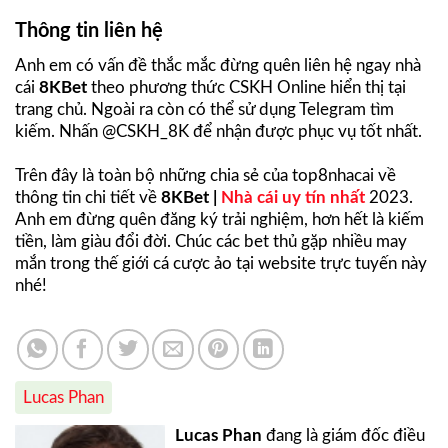
Thông tin liên hệ
Anh em có vấn đề thắc mắc đừng quên liên hệ ngay nhà
cái
8KBet
theo phương thức CSKH Online hiển thị tại
trang chủ. Ngoài ra còn có thể sử dụng Telegram tìm
kiếm. Nhấn @CSKH_8K để nhận được phục vụ tốt nhất.
Trên đây là toàn bộ những chia sẻ của top8nhacai về
thông tin chi tiết về
8KBet |
Nhà cái uy tín nhất
2023
.
Anh em đừng quên đăng ký trải nghiệm, hơn hết là kiếm
tiền, làm giàu đổi đời. Chúc các bet thủ gặp nhiều may
mắn trong thế giới cá cược ảo tại website trực tuyến này
nhé!
Lucas Phan
Lucas Phan
đang là giám đốc điều