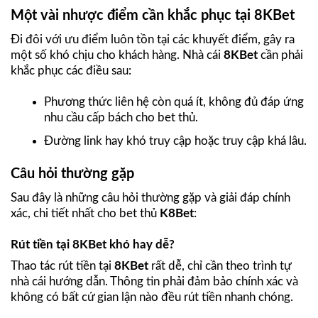
Một vài nhược điểm cần khắc phục tại 8KBet
Đi đôi với ưu điểm luôn tồn tại các khuyết điểm, gây ra
một số khó chịu cho khách hàng. Nhà cái
8KBet
cần phải
khắc phục các điều sau:
Phương thức liên hệ còn quá ít, không đủ đáp ứng
nhu cầu cấp bách cho bet thủ.
Đường link hay khó truy cập hoặc truy cập khá lâu.
Câu hỏi thường gặp
Sau đây là những câu hỏi thường gặp và giải đáp chính
xác, chi tiết nhất cho bet thủ
K8Bet
:
Rút tiền tại 8KBet khó hay dễ?
Thao tác rút tiền tại
8KBet
rất dễ, chỉ cần theo trình tự
nhà cái hướng dẫn. Thông tin phải đảm bảo chính xác và
không có bất cứ gian lận nào đều rút tiền nhanh chóng.