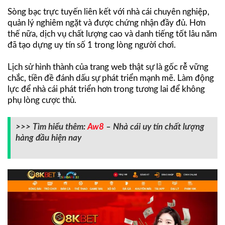
Sòng bạc trực tuyến liên kết với nhà cái chuyên nghiệp,
quản lý nghiêm ngặt và được chứng nhận đầy đủ. Hơn
thế nữa, dịch vụ chất lượng cao và danh tiếng tốt lâu năm
đã tạo dựng uy tín số 1 trong lòng người chơi.
Lịch sử hình thành của trang web thật sự là gốc rễ vững
chắc, tiền đề đánh dấu sự phát triển mạnh mẽ. Làm động
lực để nhà cái phát triển hơn trong tương lai để không
phụ lòng cược thủ.
>>> Tìm hiểu thêm:
Aw8
– Nhà cái uy tín chất lượng
hàng đầu hiện nay