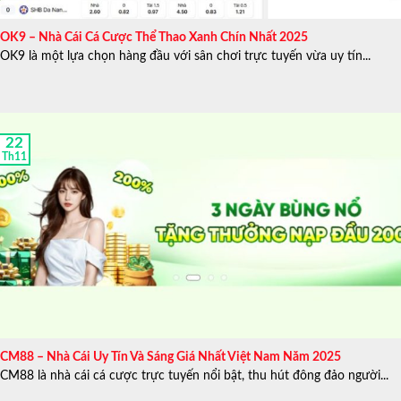
Anh có niềm đam mê sâu sắc với các môn thể thao, đặc
OK9 – Nhà Cái Cá Cược Thể Thao Xanh Chín Nhất 2025
biệt là bóng đá. Từ đó đã khiến anh có động lực tìm hiểu
OK9 là một lựa chọn hàng đầu với sân chơi trực tuyến vừa uy tín...
chi tiết thông tin về chúng, ban đầu anh tìm hiểu về luật
chơi và các nhà cái uy tín.
Sau 1 thời gian tìm hiểu thì anh nhận thấy rằng không
phải nhà cái nào cũng uy tín như những gì mà họ quảng
22
Th11
cáo và không muốn những người chơi khác bị lừa nên
anh cùng các bạn của mình đã lập thành một team chuyên
nghiên cứu và viết bài đánh giá các nhà cái để giúp người
chơi có cái nhìn tổng quát nhất trước khi quyết định trải
nghiệm và tham gia các sản phẩm cá cược tại nhà cái.
CM88 – Nhà Cái Uy Tín Và Sáng Giá Nhất Việt Nam Năm 2025
CM88 là nhà cái cá cược trực tuyến nổi bật, thu hút đông đảo người...