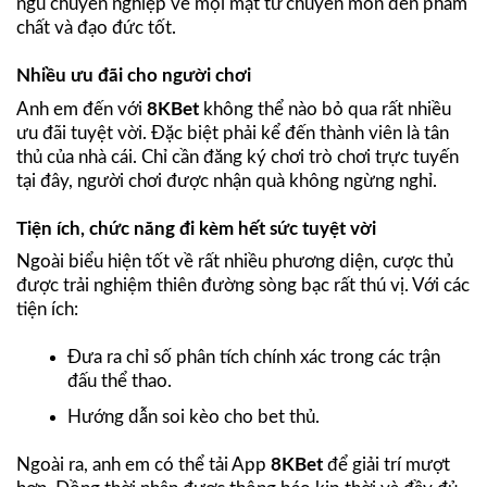
ngũ chuyên nghiệp về mọi mặt từ chuyên môn đến phẩm
chất và đạo đức tốt.
Nhiều ưu đãi cho người chơi
Anh em đến với
8KBet
không thể nào bỏ qua rất nhiều
ưu đãi tuyệt vời. Đặc biệt phải kể đến thành viên là tân
thủ của nhà cái. Chỉ cần đăng ký chơi trò chơi trực tuyến
tại đây, người chơi được nhận quà không ngừng nghỉ.
Tiện ích, chức năng đi kèm hết sức tuyệt vời
Ngoài biểu hiện tốt về rất nhiều phương diện, cược thủ
được trải nghiệm thiên đường sòng bạc rất thú vị. Với các
tiện ích:
Đưa ra chỉ số phân tích chính xác trong các trận
đấu thể thao.
Hướng dẫn soi kèo cho bet thủ.
Ngoài ra, anh em có thể tải App
8KBet
để giải trí mượt