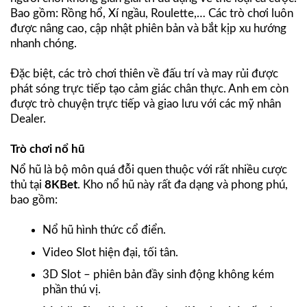
Bao gồm: Rồng hổ, Xí ngầu, Roulette,… Các trò chơi luôn
được nâng cao, cập nhật phiên bản và bắt kịp xu hướng
nhanh chóng.
Đặc biệt, các trò chơi thiên về đấu trí và may rủi được
phát sóng trực tiếp tạo cảm giác chân thực. Anh em còn
được trò chuyện trực tiếp và giao lưu với các mỹ nhân
Dealer.
Trò chơi nổ hũ
Nổ hũ là bộ môn quá đỗi quen thuộc với rất nhiều cược
thủ tại
8KBet
. Kho nổ hũ này rất đa dạng và phong phú,
bao gồm:
Nổ hũ hình thức cổ điển.
Video Slot hiện đại, tối tân.
3D Slot – phiên bản đầy sinh động không kém
phần thú vị.