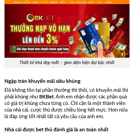
Thiết kế khá đẹp mắt – giao diện hiện đại bậc nhất
Ngập tràn khuyến mãi siêu khủng
Đã không tồn tại phần thưởng thì thôi, có khuyến mãi thì
phải khủng như
8KBet
. Anh em nhận được các phần quà
có giá trị khủng chưa từng có. Chỉ cần là một thành viên
của nhà cái, cược thủ được chiều lòng hết mực. Hơn nữa
là đáp ứng tốt nhất tất cả yêu cầu của anh em.
Nhà cái được bet thủ đánh giá là an toàn nhất