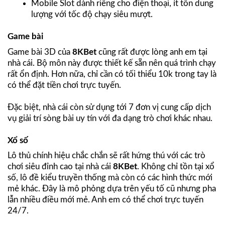
Mobile Slot dành riêng cho điện thoại, ít tốn dung
lượng với tốc độ chạy siêu mượt.
Game bài
Game bài 3D của
8KBet
cũng rất được lòng anh em tại
nhà cái. Bộ môn này được thiết kế sẵn nên quá trình chạy
rất ổn định. Hơn nữa, chỉ cần có tối thiểu 10k trong tay là
có thể đặt tiền chơi trực tuyến.
Đặc biệt, nhà cái còn sử dụng tới 7 đơn vị cung cấp dịch
vụ giải trí sòng bài uy tín với đa dạng trò chơi khác nhau.
Xổ số
Lô thủ chính hiệu chắc chắn sẽ rất hứng thú với các trò
chơi siêu đỉnh cao tại nhà cái
8KBet
. Không chỉ tồn tại xổ
số, lô đề kiểu truyền thống mà còn có các hình thức mới
mẻ khác. Đây là mô phỏng dựa trên yếu tố cũ nhưng pha
lẫn nhiều điều mới mẻ. Anh em có thể chơi trực tuyến
24/7.