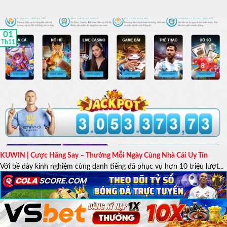
01
Th11
KUWIN | Cược Hăng Say – Thưởng Mỗi Ngày Cùng Nhà Cái Uy Tín
Với bề dày kinh nghiệm cùng danh tiếng đã phục vụ hơn 10 triệu lượt...
×
×
×
10
Th10