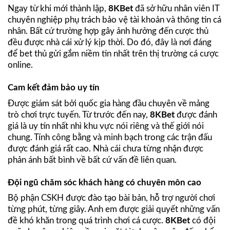
Ngay từ khi mới thành lập,
8KBet
đã sở hữu nhân viên IT
chuyên nghiệp phụ trách bảo vệ tài khoản và thông tin cá
nhân. Bất cứ trường hợp gây ảnh hưởng đến cược thủ
đều được nhà cái xử lý kịp thời. Do đó, đây là nơi đáng
để bet thủ gửi gắm niềm tin nhất trên thị trường cá cược
online.
Cam kết đảm bảo uy tín
Được giám sát bởi quốc gia hàng đầu chuyên về mảng
trò chơi trực tuyến. Từ trước đến nay,
8KBet
được đánh
giá là uy tín nhất nhì khu vực nói riêng và thế giới nói
chung. Tính công bằng và minh bạch trong các trận đấu
được đánh giá rất cao. Nhà cái chưa từng nhận được
phản ánh bất bình về bất cứ vấn đề liên quan.
Đội ngũ chăm sóc khách hàng có chuyên môn cao
Bộ phận CSKH được đào tạo bài bản, hỗ trợ người chơi
từng phút, từng giây. Anh em được giải quyết những vấn
đề khó khăn trong quá trình chơi cá cược.
8KBet
có đội