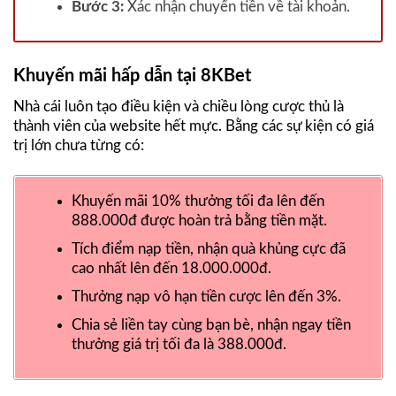
Bước 3:
Xác nhận chuyển tiền về tài khoản.
Khuyến mãi hấp dẫn tại 8KBet
Nhà cái luôn tạo điều kiện và chiều lòng cược thủ là
thành viên của website hết mực. Bằng các sự kiện có giá
trị lớn chưa từng có:
Khuyến mãi 10% thưởng tối đa lên đến
888.000đ được hoàn trả bằng tiền mặt.
Tích điểm nạp tiền, nhận quà khủng cực đã
cao nhất lên đến 18.000.000đ.
Thưởng nạp vô hạn tiền cược lên đến 3%.
Chia sẻ liền tay cùng bạn bè, nhận ngay tiền
thưởng giá trị tối đa là 388.000đ.