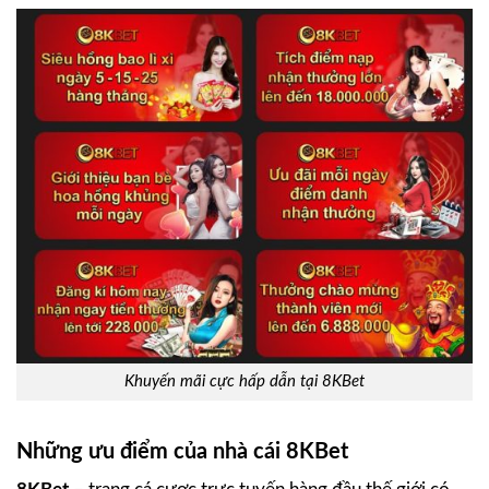
Khuyến mãi cực hấp dẫn tại 8KBet
Những ưu điểm của nhà cái 8KBet