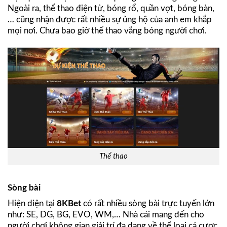
Ngoài ra, thể thao điện tử, bóng rổ, quần vợt, bóng bàn,
… cũng nhận được rất nhiều sự ủng hộ của anh em khắp
mọi nơi. Chưa bao giờ thể thao vắng bóng người chơi.
Thể thao
Sòng bài
Hiện diện tại
8KBet
có rất nhiều sòng bài trực tuyến lớn
như: SE, DG, BG, EVO, WM,… Nhà cái mang đến cho
người chơi không gian giải trí đa dạng về thể loại cá cược.