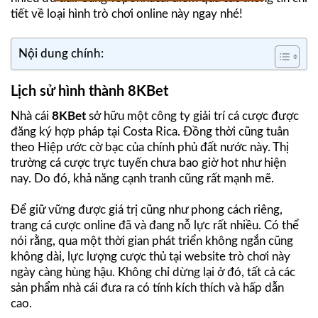
tiết về loại hình trò chơi online này ngay nhé!
Nội dung chính:
Lịch sử hình thành 8KBet
Nhà cái
8KBet
sở hữu một công ty giải trí cá cược được
đăng ký hợp pháp tại Costa Rica. Đồng thời cũng tuân
theo Hiệp ước cờ bạc của chính phủ đất nước này. Thị
trường cá cược trực tuyến chưa bao giờ hot như hiện
nay. Do đó, khả năng cạnh tranh cũng rất mạnh mẽ.
Để giữ vững được giá trị cũng như phong cách riêng,
trang cá cược online đã và đang nỗ lực rất nhiều. Có thể
nói rằng, qua một thời gian phát triển không ngắn cũng
không dài, lực lượng cược thủ tại website trò chơi này
ngày càng hùng hậu. Không chỉ dừng lại ở đó, tất cả các
sản phẩm nhà cái đưa ra có tính kích thích và hấp dẫn
cao.