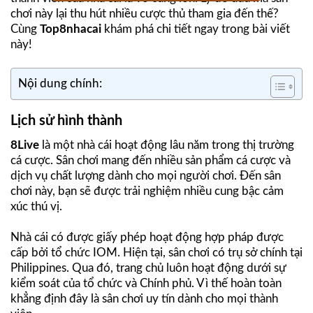
chơi này lại thu hút nhiều cược thủ tham gia đến thế?
Cùng
Top8nhacai
khám phá chi tiết ngay trong bài viết
này!
Nội dung chính:
Lịch sử hình thành
8Live
là một nhà cái hoạt động lâu năm trong thị trường
cá cược. Sân chơi mang đến nhiều sản phẩm cá cược và
dịch vụ chất lượng dành cho mọi người chơi. Đến sân
chơi này, bạn sẽ được trải nghiệm nhiều cung bậc cảm
xúc thú vị.
Nhà cái có được giấy phép hoạt động hợp pháp được
cấp bởi tổ chức IOM. Hiện tại, sân chơi có trụ sở chính tại
Philippines. Qua đó, trang chủ luôn hoạt động dưới sự
kiểm soát của tổ chức và Chính phủ. Vì thế hoàn toàn
khẳng định đây là sân chơi uy tín dành cho mọi thành