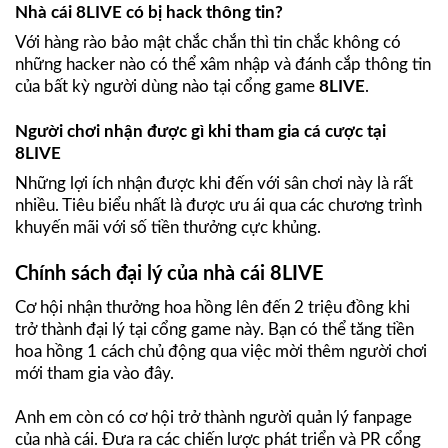
Nhà cái 8LIVE có bị hack thông tin?
Với hàng rào bảo mật chắc chắn thì tin chắc không có
những hacker nào có thể xâm nhập và đánh cắp thông tin
của bất kỳ người dùng nào tại cổng game
8LIVE
.
Người chơi nhận được gì khi tham gia cá cược tại
8LIVE
Những lợi ích nhận được khi đến với sân chơi này là rất
nhiều. Tiêu biểu nhất là được ưu ái qua các chương trình
khuyến mãi với số tiền thưởng cực khủng.
Chính sách đại lý của nhà cái 8LIVE
Cơ hội nhận thưởng hoa hồng lên đến 2 triệu đồng khi
trở thành đại lý tại cổng game này. Bạn có thể tăng tiền
hoa hồng 1 cách chủ động qua việc mời thêm người chơi
mới tham gia vào đây.
Anh em còn có cơ hội trở thành người quản lý fanpage
của nhà cái. Đưa ra các chiến lược phát triển và PR cổng