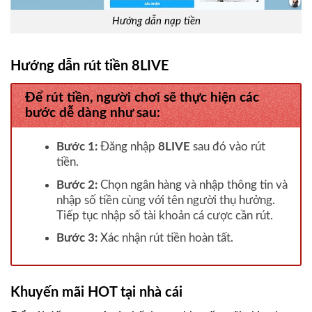
Hướng dẫn nạp tiền
Hướng dẫn rút tiền 8LIVE
Để rút tiền, người chơi sẽ thực hiện các
bước dễ dàng như sau:
Bước 1:
Đăng nhập
8LIVE
sau đó vào rút
tiền.
Bước 2:
Chọn ngân hàng và nhập thông tin và
nhập số tiền cùng với tên người thụ hưởng.
Tiếp tục nhập số tài khoản cá cược cần rút.
Bước 3:
Xác nhận rút tiền hoàn tất.
Khuyến mãi HOT tại nhà cái