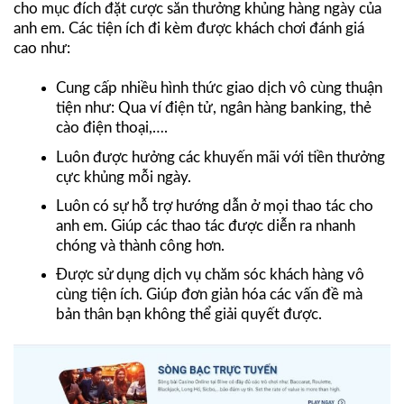
cho mục đích đặt cược săn thưởng khủng hàng ngày của
anh em. Các tiện ích đi kèm được khách chơi đánh giá
cao như:
Cung cấp nhiều hình thức giao dịch vô cùng thuận
tiện như: Qua ví điện tử, ngân hàng banking, thẻ
cào điện thoại,….
Luôn được hưởng các khuyến mãi với tiền thưởng
cực khủng mỗi ngày.
Luôn có sự hỗ trợ hướng dẫn ở mọi thao tác cho
anh em. Giúp các thao tác được diễn ra nhanh
chóng và thành công hơn.
Được sử dụng dịch vụ chăm sóc khách hàng vô
cùng tiện ích. Giúp đơn giản hóa các vấn đề mà
bản thân bạn không thể giải quyết được.