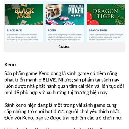
Casino
Keno
Sản phẩm game Keno đang là sảnh game có tiềm năng
phát triển mạnh ở
8LIVE
. Những sản phẩm tại sảnh này
luôn được nhà phát hành quan tâm cải tiến và liên tục đổi
mới để phù hợp với xu hướng thị trường hiện nay.
Sảnh keno hiện đang là một trong vài sảnh game cung
cấp những trò chơi hot được người chơi yêu thích nhất.
Đến với Keno, bạn sẽ được trải nghiệm các trò chơi như: