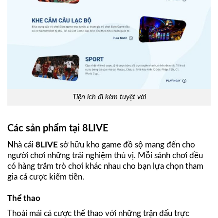
Tiện ích đi kèm tuyệt vời
Các sản phẩm tại 8LIVE
Nhà cái
8LIVE
sở hữu kho game đồ sộ mang đến cho
người chơi những trải nghiệm thú vị. Mỗi sảnh chơi đều
có hàng trăm trò chơi khác nhau cho bạn lựa chọn tham
gia cá cược kiếm tiền.
Thể thao
Thoải mái cá cược thể thao với những trận đấu trực