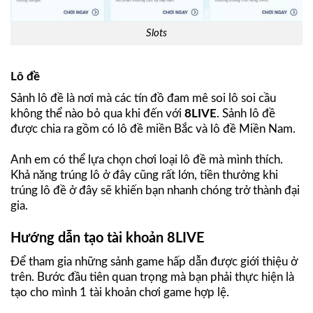
Slots
Lô đề
Sảnh lô đề là nơi mà các tín đồ đam mê soi lô soi cầu
không thể nào bỏ qua khi đến với
8LIVE
. Sảnh lô đề
được chia ra gồm có lô đề miền Bắc và lô đề Miền Nam.
Anh em có thể lựa chọn chơi loại lô đề mà mình thích.
Khả năng trúng lô ở đây cũng rất lớn, tiền thưởng khi
trúng lô đề ở đây sẽ khiến bạn nhanh chóng trở thành đại
gia.
Hướng dẫn tạo tài khoản 8LIVE
Để tham gia những sảnh game hấp dẫn được giới thiệu ở
trên. Bước đầu tiên quan trọng mà bạn phải thực hiện là
tạo cho mình 1 tài khoản chơi game hợp lệ.