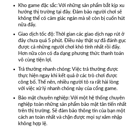
Kho game đặc sắc: Với những sản phẩm bắt kịp xu
hướng thị trường tại đây. Đảm bảo người chơi sẽ
không thể có cảm giác ngán mà sẽ còn bị cuốn hút
nữa đấy.
Giao dịch tốc độ: Thời gian các giao dịch nạp rút ở
đây chưa quá 5 phút. Điều này thật sự đã đánh gục
được cả những người chơi khó tính nhất rồi đấy.
Hơn nữa còn có đa dạng phương thức thanh toán
vô cùng tiện lợi.
Trả thưởng nhanh chóng: Việc trả thưởng được
thực hiện ngay khi kết quả ở các trò chơi được
công bố. Thế nên, nhiều người tỏ ra rất hài lòng
với việc xử lý nhanh chóng này của cổng game.
Bảo mật chuyên nghiệp: Với một hệ thống chuyên
nghiệp toàn những sản phẩm bảo mật tân tiến nhất
trên thị trường. Sẽ đảm bảo thông tin của bạn một
cách an toàn nhất và chặn được mọi sự xâm nhập
không hợp lệ.