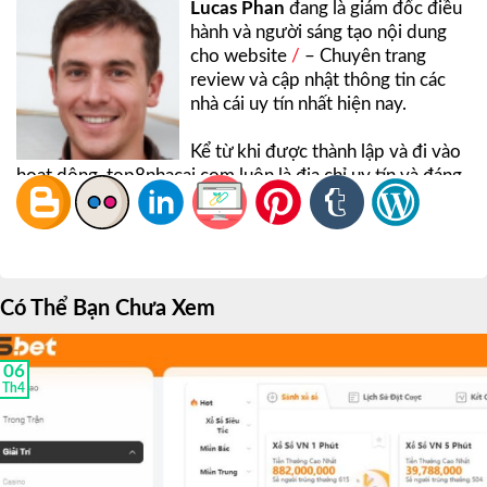
Lucas Phan
đang là giám đốc điều
hành và người sáng tạo nội dung
cho website
/
– Chuyên trang
review và cập nhật thông tin các
nhà cái uy tín nhất hiện nay.
Kể từ khi được thành lập và đi vào
hoạt dộng, top8nhacai.com luôn là địa chỉ uy tín và đáng
tin cậy nên được nhiều cược thủ tin tưởng và ủng hộ.
Ngoài việc cung cấp và cập nhật những thông tin hữu ích
liên quan đến các nhà cái, trang web còn thường xuyên
thực hiện nhiều bài review, đánh giá các nhà cái uy tín
giúp chơi có thêm nhiều thông tin hữu ích trước khi tham
Có Thể Bạn Chưa Xem
gia trải nghiệm các sản phẩm giải trí tại nhà cái.
Lucas Phan
hiện đang là nhân vật giữ vai trò sáng tạo nội
06
dung chính tại top8nhacai.com. Anh có hơn 10 năm kinh
Th4
nghiệm trong việc nghiên cứu và viết bài đánh giá nhà
cái. Hiện tại, team content tại top8nhacai.com đã có hơn
10 người và chính anh là người đứng đầu giữ vai trò
trưởng nhóm, dẫn dắt và khơi nguồn cảm hứng cho cả