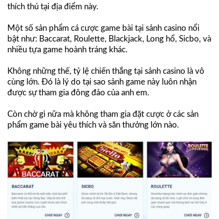
thích thú tại địa điểm này.
Một số sản phẩm cá cược game bài tại sảnh casino nổi
bật như: Baccarat, Roulette, Blackjack, Long hổ, Sicbo, và
nhiều tựa game hoành tráng khác.
Không những thế, tỷ lệ chiến thắng tại sảnh casino là vô
cùng lớn. Đó là lý do tại sao sảnh game này luôn nhận
được sự tham gia đông đảo của anh em.
Còn chờ gì nữa mà không tham gia đặt cược ở các sản
phẩm game bài yêu thích và săn thưởng lớn nào.