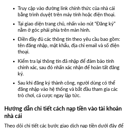
Truy cập vào đường link chính thức của nhà cái
bằng trình duyệt trên máy tính hoặc điện thoại.
Tại giao diện trang chủ, nhấn vào nút “Đăng ký”
nằm ở góc phải phía trên màn hình.
Điền đầy đủ các thông tin theo yêu cầu bao gồm:
tên đăng nhập, mật khẩu, địa chỉ email và số điện
thoại.
Kiểm tra lại thông tin đã nhập để đảm bảo tính
chính xác, sau đó nhấn xác nhận để hoàn tất đăng
ký.
Sau khi đăng ký thành công, người dùng có thể
đăng nhập vào hệ thống và bắt đầu tham gia các
trò chơi, cá cược ngay lập tức.
Hướng dẫn chi tiết cách nạp tiền vào tài khoản
nhà cái
Theo dõi chi tiết các bước giao dịch nạp tiền dưới đây để