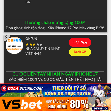
nay
Thưởng chào mừng tặng 100%
Đón giáng sinh rộn ràng - Săn iPhone 17 Pro Max cùng BK8!
9
OKFUN
Cược Ngay
NHÀ CÁI UY TÍN NHẤT
Đánh Giá
VIỆT NAM
CƯỢC LIỀN TAY NHẬN NGAY IPHONE 17
BẢO HIỂM 100% VÉ CƯỢC ĐẦU TIÊN THỂ THAO | TẢI
APP OKFUN NHẬN THƯỞNG CỰC ĐÃ
×
×
×
10
QH88
Cược Ngay
Nhà cái cá cược trực tuyến
Đánh Giá
uy tín & chất lượng nhất