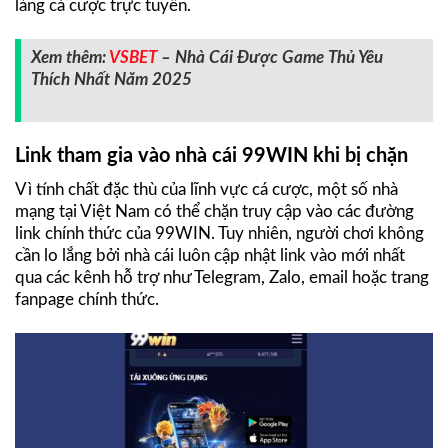
làng cá cược trực tuyến.
Xem thêm:
VSBET
– Nhà Cái Được Game Thủ Yêu
Thích Nhất Năm 2025
Link tham gia vào nhà cái 99WIN khi bị chặn
Vì tính chất đặc thù của lĩnh vực cá cược, một số nhà
mạng tại Việt Nam có thể chặn truy cập vào các đường
link chính thức của 99WIN. Tuy nhiên, người chơi không
cần lo lắng bởi nhà cái luôn cập nhật link vào mới nhất
qua các kênh hỗ trợ như Telegram, Zalo, email hoặc trang
fanpage chính thức.