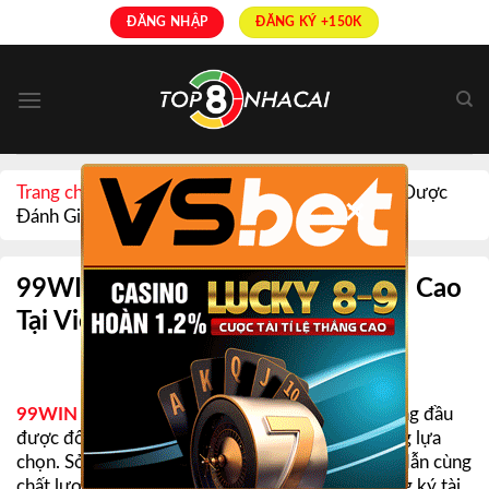
Skip
ĐĂNG NHẬP
ĐĂNG KÝ +150K
to
content
Trang chủ
»
Đánh giá nhà cái
»
99WIN – Nhà Cái Được
×
Đánh Giá Cao Tại Việt Nam Năm 2025
99WIN – Nhà Cái Được Đánh Giá Cao
Tại Việt Nam Năm 2025
Ngày viết
06/04/2024
bởi
Lucas Phan
99WIN
hiện đang là một trong những nhà cái hàng đầu
được đông đảo người chơi tại Việt Nam tin tưởng lựa
chọn. Sở hữu kho trò chơi cá cược đa dạng, hấp dẫn cùng
chất lượng dịch vụ chuyên nghiệp hàng đầu. Đăng ký tài