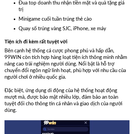
Đua top doanh thu nhận tiền mặt và quà tặng giá
trị
Minigame cuối tuần trúng thẻ cào
Quay số trúng vàng SJC, iPhone, xe máy
Tiện ích đi kèm rất tuyệt vời
Bên cạnh hệ thống cá cược phong phú và hấp dẫn,
99WIN còn tích hợp hàng loạt tiện ích thông minh nhằm
nâng cao trải nghiệm người dùng. Nổi bật là hỗ trợ
chuyển đổi ngôn ngữ linh hoạt, phù hợp với nhu cầu của
người chơi ở nhiều quốc gia.
Đặc biệt, ứng dụng di động của hệ thống hoạt động
mượt mà, được bảo mật nhiều lớp, đảm bảo an toàn
tuyệt đối cho thông tin cá nhân và giao dịch của người
dùng.