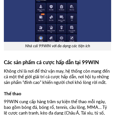
Nhà cái 99WIN với đa dạng các tiện ích
Các sản phẩm cá cược hấp dẫn tại 99WIN
Không chỉ là nơi để thử vận may, hệ thống còn mang đến
cả một thế giới giải trí cá cược hấp dẫn, nơi hội tụ những
sản phẩm “đỉnh cao” khiến người chơi khó lòng rời mắt.
Thể thao
99WIN cung cấp hàng trăm sự kiện thể thao mỗi ngày,
bao gồm bóng đá, bóng rổ, tennis, cầu lông, MMA… Tỷ
lệ cược cạnh tranh, kèo đa dạng (Châu Á, Tài xỉu, tỷ số,