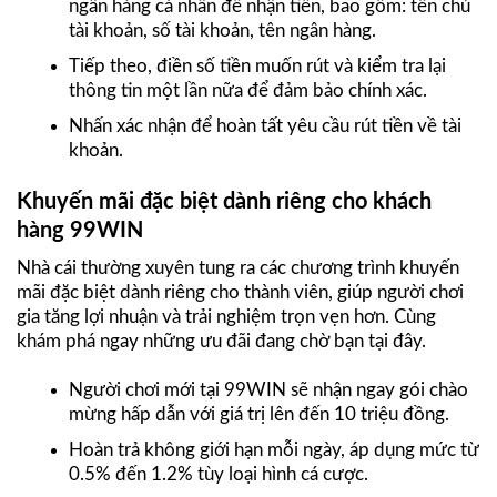
ngân hàng cá nhân để nhận tiền, bao gồm: tên chủ
tài khoản, số tài khoản, tên ngân hàng.
Tiếp theo, điền số tiền muốn rút và kiểm tra lại
thông tin một lần nữa để đảm bảo chính xác.
Nhấn xác nhận để hoàn tất yêu cầu rút tiền về tài
khoản.
Khuyến mãi đặc biệt dành riêng cho khách
hàng 99WIN
Nhà cái thường xuyên tung ra các chương trình khuyến
mãi đặc biệt dành riêng cho thành viên, giúp người chơi
gia tăng lợi nhuận và trải nghiệm trọn vẹn hơn. Cùng
khám phá ngay những ưu đãi đang chờ bạn tại đây.
Người chơi mới tại 99WIN sẽ nhận ngay gói chào
mừng hấp dẫn với giá trị lên đến 10 triệu đồng.
Hoàn trả không giới hạn mỗi ngày, áp dụng mức từ
0.5% đến 1.2% tùy loại hình cá cược.