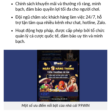
Chính sách khuyến mãi và thưởng rõ ràng, minh
bạch, đảm bảo quyền lợi tối đa cho người chơi.
Đội ngũ chăm sóc khách hàng làm việc 24/7, hỗ
trợ tận tâm qua nhiều kênh như chat, hotline, Zalo.
Hoạt động hợp pháp, được cấp phép bởi tổ chức
quản lý cá cược quốc tế, đảm bảo uy tín và minh
bạch.
Một số ưu điểm nổi bật của nhà cái 99WIN