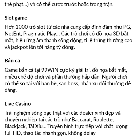
thẻ phạt…) và có thể cược trước hoặc trong trận.
Slot game
Hơn 1000 trò slot từ các nhà cung cấp đình đám như PG,
NetEnt, Pragmatic Play… Các trò chơi có đồ họa 3D bắt
mắt, hiệu ứng âm thanh sống động, tỉ lệ trúng thưởng cao
và jackpot lên tới hàng tỷ đồng.
Bắn cá
Game bắn cá tại 99WIN cực kỳ giải trí, đồ họa bắt mắt,
nhiều chế độ chơi và phần thưởng hấp dẫn. Người chơi
có thể so tài với bạn bè, săn boss, nhận xu đổi thưởng dễ
dàng.
Live Casino
Trải nghiệm sòng bạc thật với các dealer xinh đẹp và
chuyên nghiệp tại các trò như Baccarat, Roulette,
Blackjack, Tài Xỉu… Truyền hình trực tiếp với chất lượng
full HD, thao tác nhanh gọn, không delay.