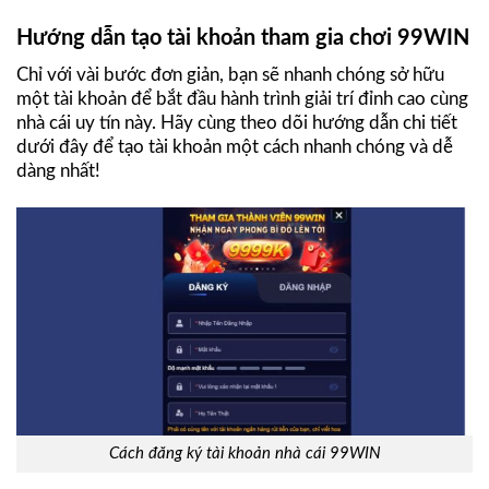
Hướng dẫn tạo tài khoản tham gia chơi 99WIN
Chỉ với vài bước đơn giản, bạn sẽ nhanh chóng sở hữu
một tài khoản để bắt đầu hành trình giải trí đỉnh cao cùng
nhà cái uy tín này. Hãy cùng theo dõi hướng dẫn chi tiết
dưới đây để tạo tài khoản một cách nhanh chóng và dễ
dàng nhất!
Cách đăng ký tài khoản nhà cái 99WIN