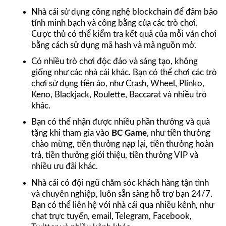
Nhà cái sử dụng công nghệ blockchain để đảm bảo
tính minh bạch và công bằng của các trò chơi.
Cược thủ có thể kiểm tra kết quả của mỗi ván chơi
bằng cách sử dụng mã hash và mã nguồn mở.
Có nhiều trò chơi độc đáo và sáng tạo, không
giống như các nhà cái khác. Bạn có thể chơi các trò
chơi sử dụng tiền ảo, như Crash, Wheel, Plinko,
Keno, Blackjack, Roulette, Baccarat và nhiều trò
khác.
Bạn có thể nhận được nhiều phần thưởng và quà
tặng khi tham gia vào
BC Game
, như tiền thưởng
chào mừng, tiền thưởng nạp lại, tiền thưởng hoàn
trả, tiền thưởng giới thiệu, tiền thưởng VIP và
nhiều ưu đãi khác.
Nhà cái có đội ngũ chăm sóc khách hàng tận tình
và chuyên nghiệp, luôn sẵn sàng hỗ trợ bạn 24/7.
Bạn có thể liên hệ với nhà cái
qua nhiều kênh, như
chat trực tuyến, email, Telegram, Facebook,