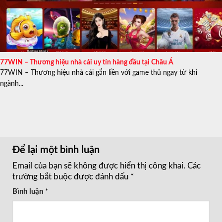
77WIN – Thương hiệu nhà cái uy tín hàng đầu tại Châu Á
77WIN – Thương hiệu nhà cái gắn liền với game thủ ngay từ khi
ngành...
Để lại một bình luận
Email của bạn sẽ không được hiển thị công khai.
Các
trường bắt buộc được đánh dấu
*
Bình luận
*