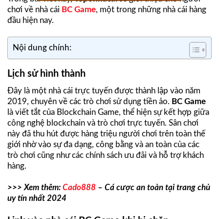
chơi về nhà cái
BC Game
, một trong những nhà cái hàng
đầu hiện nay.
Nội dung chính:
Lịch sử hình thành
Đây là một nhà cái trực tuyến được thành lập vào năm
2019, chuyên về các trò chơi sử dụng tiền ảo.
BC Game
là viết tắt của Blockchain Game, thể hiện sự kết hợp giữa
công nghệ blockchain và trò chơi trực tuyến. Sân chơi
này đã thu hút được hàng triệu người chơi trên toàn thế
giới nhờ vào sự đa dạng, công bằng và an toàn của các
trò chơi cũng như các chính sách ưu đãi và hỗ trợ khách
hàng.
>>> Xem thêm:
Cado888
– Cá cược an toàn tại trang chủ
uy tín nhất 2024