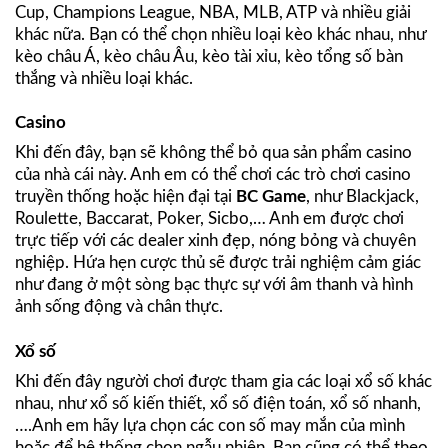
Cup, Champions League, NBA, MLB, ATP và nhiều giải
khác nữa. Bạn có thể chọn nhiều loại kèo khác nhau, như
kèo châu Á, kèo châu Âu, kèo tài xỉu, kèo tổng số bàn
thắng và nhiều loại khác.
Casino
Khi đến đây, bạn sẽ không thể bỏ qua sản phẩm casino
của nhà cái này. Anh em có thể chơi các trò chơi casino
truyền thống hoặc hiện đại tại
BC Game
, như Blackjack,
Roulette, Baccarat, Poker, Sicbo,… Anh em được chơi
trực tiếp với các dealer xinh đẹp, nóng bỏng và chuyên
nghiệp. Hứa hẹn cược thủ sẽ được trải nghiệm cảm giác
như đang ở một sòng bạc thực sự với âm thanh và hình
ảnh sống động và chân thực.
Xổ số
Khi đến đây người chơi được tham gia các loại xổ số khác
nhau, như xổ số kiến thiết, xổ số điện toán, xổ số nhanh,
….Anh em hãy lựa chọn các con số may mắn của mình
hoặc để hệ thống chọn ngẫu nhiên. Bạn cũng có thể theo