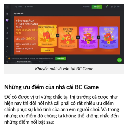
Khuyến mãi vô vàn tại BC Game
Những ưu điểm của nhà cái BC Game
Để có được vị trí vững chắc tại thị trường cá cược như
hiện nay thì đòi hỏi nhà cái phải có rất nhiều ưu điểm
chinh phục sự khó tính của anh em người chơi. Và trong
những ưu điểm đó chúng ta không thể không nhắc đến
những điểm nổi bật sau: