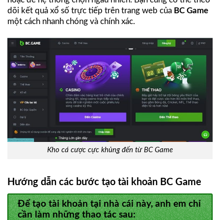
dõi kết quả xổ số trực tiếp trên trang web của
BC Game
một cách nhanh chóng và chính xác.
Kho cá cược cực khủng đến từ BC Game
Hướng dẫn các bước tạo tài khoản BC Game
Để tạo tài khoản tại nhà cái này, anh em chỉ
cần làm những thao tác sau: