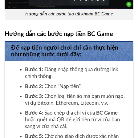
Hướng dẫn các bước tạo tài khoản BC Game
Hướng dẫn các bước nạp tiền BC Game
Để nạp tiền người chơi chỉ cần thực hiện
như những bước dưới đây:
Bước 1:
Đăng nhập thông qua đường link
chính thống.
Bước 2:
Chọn “Nạp tiền”
Bước 3:
Chọn loại tiền ảo mà bạn muốn nạp,
ví dụ Bitcoin, Ethereum, Litecoin, v.v.
Bước 4:
Sao chép địa chỉ ví của
BC Game
hoặc quét mã QR để gửi tiền từ ví của bạn
sang ví của nhà cái.
Bước 5:
Chờ cho giao dịch được xác nhận