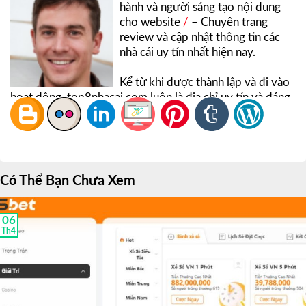
hành và người sáng tạo nội dung
cho website
/
– Chuyên trang
review và cập nhật thông tin các
nhà cái uy tín nhất hiện nay.
Kể từ khi được thành lập và đi vào
hoạt dộng, top8nhacai.com luôn là địa chỉ uy tín và đáng
tin cậy nên được nhiều cược thủ tin tưởng và ủng hộ.
Ngoài việc cung cấp và cập nhật những thông tin hữu ích
liên quan đến các nhà cái, trang web còn thường xuyên
thực hiện nhiều bài review, đánh giá các nhà cái uy tín
giúp chơi có thêm nhiều thông tin hữu ích trước khi tham
Có Thể Bạn Chưa Xem
gia trải nghiệm các sản phẩm giải trí tại nhà cái.
Lucas Phan
hiện đang là nhân vật giữ vai trò sáng tạo nội
06
dung chính tại top8nhacai.com. Anh có hơn 10 năm kinh
Th4
nghiệm trong việc nghiên cứu và viết bài đánh giá nhà
cái. Hiện tại, team content tại top8nhacai.com đã có hơn
10 người và chính anh là người đứng đầu giữ vai trò
trưởng nhóm, dẫn dắt và khơi nguồn cảm hứng cho cả