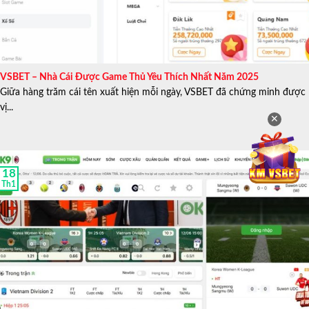
đội.
Hãy cùng điểm qua một vài thông tin cụ thể dưới đây để
hiểu rõ hơn về
Lucas Phan
:
VSBET – Nhà Cái Được Game Thủ Yêu Thích Nhất Năm 2025
Lucas Phan
là ai?
Giữa hàng trăm cái tên xuất hiện mỗi ngày, VSBET đã chứng minh được
Họ và tên:
Lucas Phan
– Phan Anh Huy
vị...
✕
Ngày sinh: 7/8/1988
Giới tính: Nam
Quê quán: TP. Hồ Chí Minh
18
Th1
Địa chỉ hiện tại: 98/5C Phan Văn Hân, Phường 17,
Bình Thạnh, Thành phố Hồ Chí Minh, Việt Nam.
Trình độ học vấn: Đại học
Số điện thoại liên hệ: 0911 733 756
Lucas Phan
từng học và tốt nghiệp loại giỏi tại trường
Đại học Hoa Sen chuyên ngành ngôn ngữ Anh.