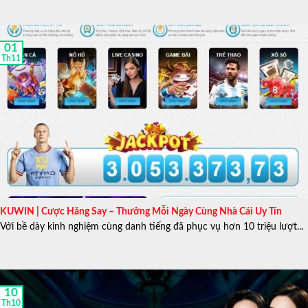
01
Th11
KUWIN | Cược Hăng Say – Thưởng Mỗi Ngày Cùng Nhà Cái Uy Tín
Với bề dày kinh nghiệm cùng danh tiếng đã phục vụ hơn 10 triệu lượt...
10
Th10