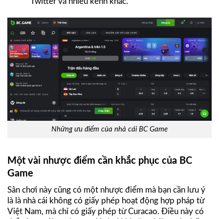
Twitter và nhiều kênh khác.
Những ưu điểm của nhà cái BC Game
Một vài nhược điểm cần khắc phục của BC
Game
Sân chơi này cũng có một nhược điểm mà bạn cần lưu ý
là là nhà cái không có giấy phép hoạt động hợp pháp từ
Việt Nam, mà chỉ có giấy phép từ Curacao. Điều này có