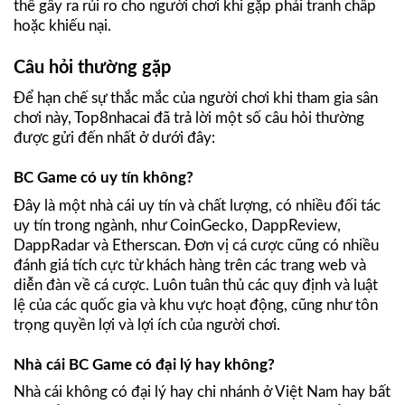
thể gây ra rủi ro cho người chơi khi gặp phải tranh chấp
hoặc khiếu nại.
Câu hỏi thường gặp
Để hạn chế sự thắc mắc của người chơi khi tham gia sân
chơi này, Top8nhacai đã trả lời một số câu hỏi thường
được gửi đến nhất ở dưới đây:
BC Game có uy tín không?
Đây là một nhà cái uy tín và chất lượng, có nhiều đối tác
uy tín trong ngành, như CoinGecko, DappReview,
DappRadar và Etherscan. Đơn vị cá cược cũng có nhiều
đánh giá tích cực từ khách hàng trên các trang web và
diễn đàn về cá cược. Luôn tuân thủ các quy định và luật
lệ của các quốc gia và khu vực hoạt động, cũng như tôn
trọng quyền lợi và lợi ích của người chơi.
Nhà cái BC Game có đại lý hay không?
Nhà cái không có đại lý hay chi nhánh ở Việt Nam hay bất