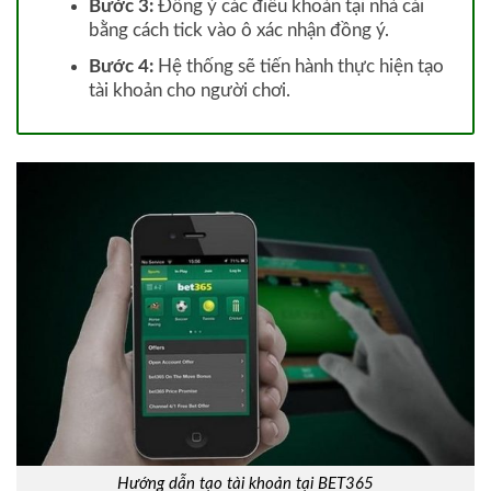
Bước 3:
Đồng ý các điều khoản tại nhà cái
bằng cách tick vào ô xác nhận đồng ý.
Bước 4:
Hệ thống sẽ tiến hành thực hiện tạo
tài khoản cho người chơi.
Hướng dẫn tạo tài khoản tại BET365