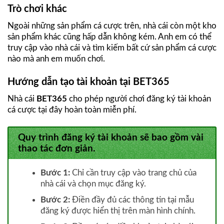
Trò chơi khác
Ngoài những sản phẩm cá cược trên, nhà cái còn một kho
sản phẩm khác cũng hấp dẫn không kém. Anh em có thể
truy cập vào nhà cái và tìm kiếm bất cứ sản phẩm cá cược
nào mà anh em muốn chơi.
Hướng dẫn tạo tài khoản tại BET365
Nhà cái
BET365
cho phép người chơi đăng ký tài khoản
cá cược tại đây hoàn toàn miễn phí.
Quy trình đăng ký tài khoản sẽ bao gồm vài
thao tác đơn giản.
Bước 1:
Chỉ cần truy cập vào trang chủ của
nhà cái và chọn mục đăng ký.
Bước 2:
Điền đầy đủ các thông tin tại mẫu
đăng ký được hiển thị trên màn hình chính.