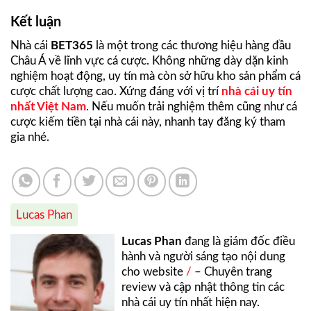
Kết luận
Nhà cái
BET365
là một trong các thương hiệu hàng đầu
Châu Á về lĩnh vực cá cược. Không những dày dặn kinh
nghiệm hoạt động, uy tín mà còn sở hữu kho sản phẩm cá
cược chất lượng cao. Xứng đáng với vị trí
nhà cái uy tín
nhất Việt Nam
. Nếu muốn trải nghiệm thêm cũng như cá
cược kiếm tiền tại nhà cái này, nhanh tay đăng ký tham
gia nhé.
Lucas Phan
Lucas Phan
đang là giám đốc điều
hành và người sáng tạo nội dung
cho website
/
– Chuyên trang
review và cập nhật thông tin các
nhà cái uy tín nhất hiện nay.