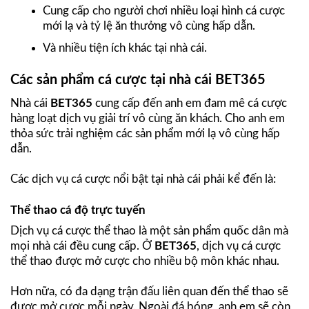
Cung cấp cho người chơi nhiều loại hình cá cược
mới lạ và tỷ lệ ăn thưởng vô cùng hấp dẫn.
Và nhiều tiện ích khác tại nhà cái.
Các sản phẩm cá cược tại nhà cái BET365
Nhà cái
BET365
cung cấp đến anh em đam mê cá cược
hàng loạt dịch vụ giải trí vô cùng ăn khách. Cho anh em
thỏa sức trải nghiệm các sản phẩm mới lạ vô cùng hấp
dẫn.
Các dịch vụ cá cược nổi bật tại nhà cái phải kể đến là:
Thể thao cá độ trực tuyến
Dịch vụ cá cược thể thao là một sản phẩm quốc dân mà
mọi nhà cái đều cung cấp. Ở
BET365
, dịch vụ cá cược
thể thao được mở cược cho nhiều bộ môn khác nhau.
Hơn nữa, có đa dạng trận đấu liên quan đến thể thao sẽ
được mở cược mỗi ngày. Ngoài đá bóng, anh em sẽ còn