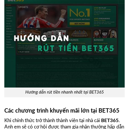
Hướng dẫn rút tiền nhanh nhất tại BET365
Các chương trình khuyến mãi lớn tại BET365
Khi chính thức trở thành thành viên tại nhà cái
BET365
.
Anh em sẽ có cơ hội được tham gia nhận thưởng hấp dẫn