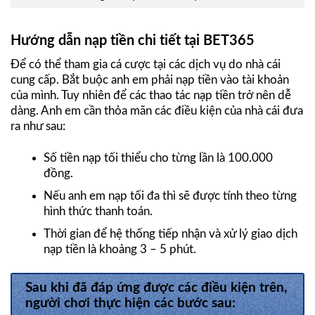
Hướng dẫn nạp tiền chi tiết tại BET365
Để có thể tham gia cá cược tại các dịch vụ do nhà cái
cung cấp. Bắt buộc anh em phải nạp tiền vào tài khoản
của mình. Tuy nhiên để các thao tác nạp tiền trở nên dễ
dàng. Anh em cần thỏa mãn các điều kiện của nhà cái đưa
ra như sau:
Số tiền nạp tối thiểu cho từng lần là 100.000
đồng.
Nếu anh em nạp tối đa thì sẽ được tính theo từng
hình thức thanh toán.
Thời gian để hệ thống tiếp nhận và xử lý giao dịch
nạp tiền là khoảng 3 – 5 phút.
Sau khi đã đáp ứng được các điều kiện trên,
người chơi thực hiện các bước sau: