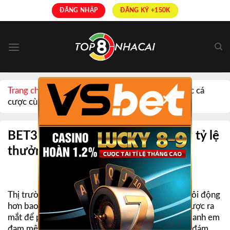
Skip
ĐĂNG NHẬP
ĐĂNG KÝ +150K
to
content
Trang chủ
»
Đánh giá nhà cái
»
BET365 – Thỏa sức cá
×
cược cùng tỷ lệ thưởng hấp dẫn mỗi ngày
BET365 – Thỏa sức cá cược cùng tỷ lệ
thưởng hấp dẫn mỗi ngày
Ngày viết
29/05/2023
bởi
Lucas Phan
Thị trường cá cược Việt đang ngày càng trở nên sôi động
hơn bao giờ hết. Hàng loạt thương hiệu nhà cái được ra
mắt để phục vụ cho đa dạng nhu cầu cá cược của anh em
đam mê kèo cược. Một trong số các nhà cái đình đám