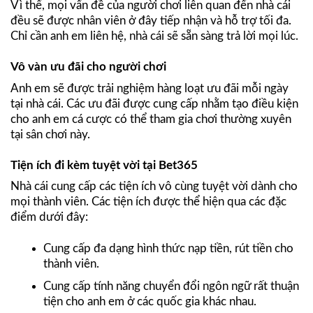
Vì thế, mọi vấn đề của người chơi liên quan đến nhà cái
đều sẽ được nhân viên ở đây tiếp nhận và hỗ trợ tối đa.
Chỉ cần anh em liên hệ, nhà cái sẽ sẵn sàng trả lời mọi lúc.
Vô vàn ưu đãi cho người chơi
Anh em sẽ được trải nghiệm hàng loạt ưu đãi mỗi ngày
tại nhà cái. Các ưu đãi được cung cấp nhằm tạo điều kiện
cho anh em cá cược có thể tham gia chơi thường xuyên
tại sân chơi này.
Tiện ích đi kèm tuyệt vời tại Bet365
Nhà cái cung cấp các tiện ích vô cùng tuyệt vời dành cho
mọi thành viên. Các tiện ích được thể hiện qua các đặc
điểm dưới đây:
Cung cấp đa dạng hình thức nạp tiền, rút tiền cho
thành viên.
Cung cấp tính năng chuyển đổi ngôn ngữ rất thuận
tiện cho anh em ở các quốc gia khác nhau.