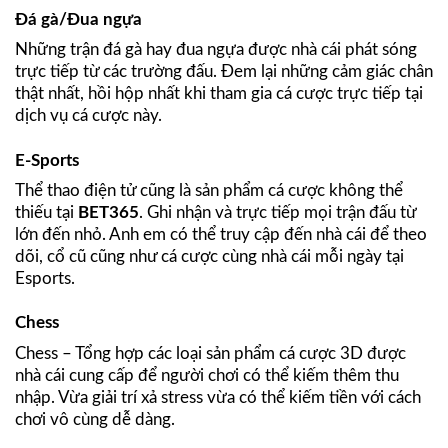
Đá gà/Đua ngựa
Những trận đá gà hay đua ngựa được nhà cái phát sóng
trực tiếp từ các trường đấu. Đem lại những cảm giác chân
thật nhất, hồi hộp nhất khi tham gia cá cược trực tiếp tại
dịch vụ cá cược này.
E-Sports
Thể thao điện tử cũng là sản phẩm cá cược không thể
thiếu tại
BET365
. Ghi nhận và trực tiếp mọi trận đấu từ
lớn đến nhỏ. Anh em có thể truy cập đến nhà cái để theo
dõi, cổ cũ cũng như cá cược cùng nhà cái mỗi ngày tại
Esports.
Chess
Chess – Tổng hợp các loại sản phẩm cá cược 3D được
nhà cái cung cấp để người chơi có thể kiếm thêm thu
nhập. Vừa giải trí xả stress vừa có thể kiếm tiền với cách
chơi vô cùng dễ dàng.