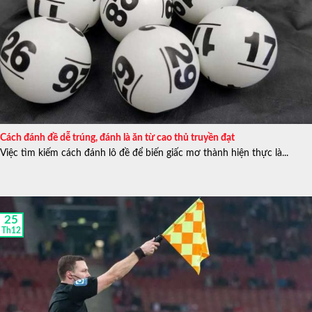
Cách đánh đề dễ trúng, đánh là ăn từ cao thủ truyền đạt
Việc tìm kiếm cách đánh lô đề để biến giấc mơ thành hiện thực là...
25
Th12