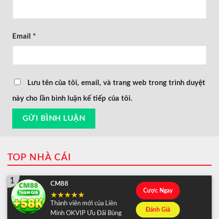
Email
*
Lưu tên của tôi, email, và trang web trong trình duyệt
này cho lần bình luận kế tiếp của tôi.
TOP NHÀ CÁI
1
CM88
Cược Ngay
Thành viên mới của Liên
Đánh Giá
Minh OKVIP Ưu Đãi Bùng