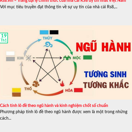
Rs8.vin – Trang đại lý chính thức của nhà cái RS8 uy tín nhất Việt Nam
Lucas Phan
là ai?
Với mục tiêu truyền đạt thông tin về sự uy tín của nhà cái Rs8,...
Họ và tên:
Lucas Phan
– Phan Anh Huy
Ngày sinh: 7/8/1988
Giới tính: Nam
19
Quê quán: TP. Hồ Chí Minh
Th1
Địa chỉ hiện tại: 98/5C Phan Văn Hân, Phường 17,
Bình Thạnh, Thành phố Hồ Chí Minh, Việt Nam.
Trình độ học vấn: Đại học
Số điện thoại liên hệ: 0911 733 756
Lucas Phan
từng học và tốt nghiệp loại giỏi tại trường
Đại học Hoa Sen chuyên ngành ngôn ngữ Anh.
Cách tính lô đề theo ngũ hành và kinh nghiệm chốt số chuẩn
Anh có niềm đam mê sâu sắc với các môn thể thao, đặc
Phương pháp tính lô đề theo ngũ hành được xem là một trong những
biệt là bóng đá. Từ đó đã khiến anh có động lực tìm hiểu
cách...
chi tiết thông tin về chúng, ban đầu anh tìm hiểu về luật
chơi và các nhà cái uy tín.