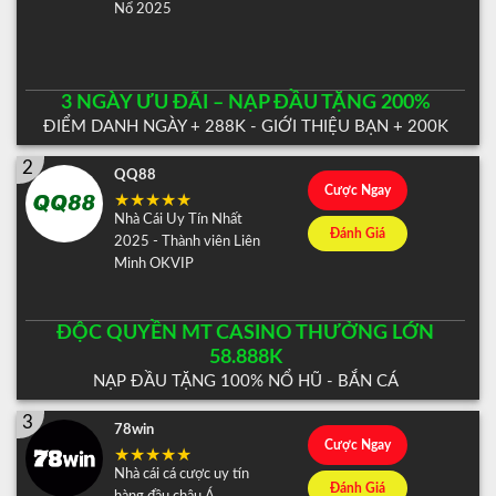
Nổ 2025
3 NGÀY ƯU ĐÃI – NẠP ĐẦU TẶNG 200%
ĐIỂM DANH NGÀY + 288K - GIỚI THIỆU BẠN + 200K
2
QQ88
Cược Ngay
Nhà Cái Uy Tín Nhất
Đánh Giá
2025 - Thành viên Liên
Minh OKVIP
ĐỘC QUYỀN MT CASINO THƯỞNG LỚN
58.888K
NẠP ĐẦU TẶNG 100% NỔ HŨ - BẮN CÁ
3
78win
Cược Ngay
Nhà cái cá cược uy tín
Đánh Giá