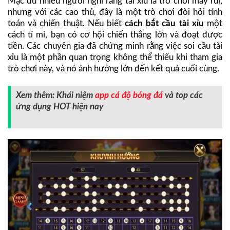
Mặc dù nhiều người nghĩ rằng tài xỉu là trò chơi may rủi,
nhưng với các cao thủ, đây là một trò chơi đòi hỏi tính
toán và chiến thuật. Nếu biết
cách bắt cầu tài xỉu
một
cách tỉ mỉ, bạn có cơ hội chiến thắng lớn và đoạt được
tiền. Các chuyên gia đã chứng minh rằng việc soi cầu tài
xỉu là một phần quan trọng không thể thiếu khi tham gia
trò chơi này, và nó ảnh hưởng lớn đến kết quả cuối cùng.
Xem thêm: Khái niệm
app cá độ bóng đá
và top các
ứng dụng HOT hiện nay