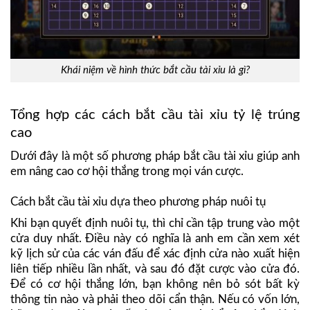
Khái niệm về hình thức bắt cầu tài xỉu là gì?
Tổng hợp các cách bắt cầu tài xỉu tỷ lệ trúng
cao
Dưới đây là một số phương pháp bắt cầu tài xỉu giúp anh
em nâng cao cơ hội thắng trong mọi ván cược.
Cách bắt cầu tài xỉu dựa theo phương pháp nuôi tụ
Khi bạn quyết định nuôi tụ, thì chỉ cần tập trung vào một
cửa duy nhất. Điều này có nghĩa là anh em cần xem xét
kỹ lịch sử của các ván đấu để xác định cửa nào xuất hiện
liên tiếp nhiều lần nhất, và sau đó đặt cược vào cửa đó.
Để có cơ hội thắng lớn, bạn không nên bỏ sót bất kỳ
thông tin nào và phải theo dõi cẩn thận. Nếu có vốn lớn,