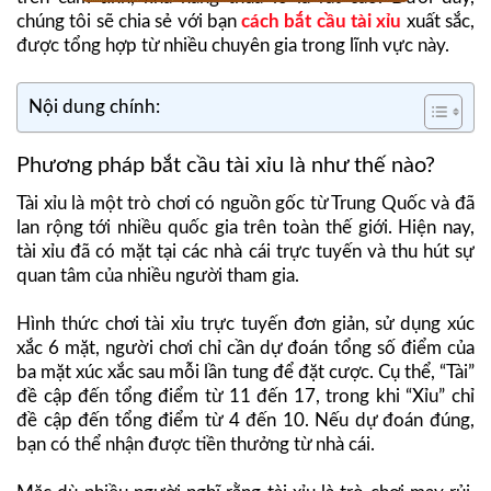
chúng tôi sẽ chia sẻ với bạn
cách bắt cầu tài xỉu
xuất sắc,
được tổng hợp từ nhiều chuyên gia trong lĩnh vực này.
Nội dung chính:
Phương pháp bắt cầu tài xỉu là như thế nào?
Tài xỉu là một trò chơi có nguồn gốc từ Trung Quốc và đã
lan rộng tới nhiều quốc gia trên toàn thế giới. Hiện nay,
tài xỉu đã có mặt tại các nhà cái trực tuyến và thu hút sự
quan tâm của nhiều người tham gia.
Hình thức chơi tài xỉu trực tuyến đơn giản, sử dụng xúc
xắc 6 mặt, người chơi chỉ cần dự đoán tổng số điểm của
ba mặt xúc xắc sau mỗi lần tung để đặt cược. Cụ thể, “Tài”
đề cập đến tổng điểm từ 11 đến 17, trong khi “Xỉu” chỉ
đề cập đến tổng điểm từ 4 đến 10. Nếu dự đoán đúng,
bạn có thể nhận được tiền thưởng từ nhà cái.