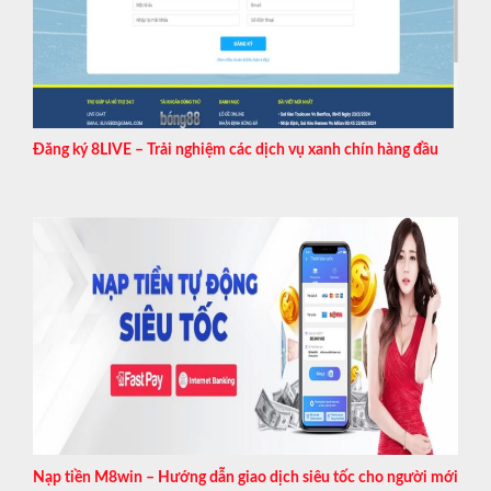
Đăng ký 8LIVE – Trải nghiệm các dịch vụ xanh chín hàng đầu
Nạp tiền M8win – Hướng dẫn giao dịch siêu tốc cho người mới