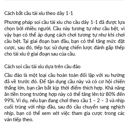
Cách bắt cầu tài xỉu theo dây 1-1
Phương pháp soi cầu tài xỉu cho cầu dây 1-1 đã được lựa
chọn bởi nhiều người. Cầu này tương tự như cầu bệt, vì
vậy bạn có thể áp dụng cách chơi tương tự như khi chơi
cầu bệt. Tại giai đoạn ban đầu, bạn có thể tăng mức đặt
cược, sau đó, tiếp tục sử dụng chiến lược đánh gấp thếp
cho tài xỉu ở giai đoạn sau của cầu.
Cách soi cầu tài xỉu dựa trên cầu đảo
Cầu đảo là một loại cầu hoàn toàn đối lập với xu hướng
đã về trước đó. Để tận dụng cầu này và có cơ hội chiến
thắng lớn, bạn cần bắt kịp thời điểm thích hợp. Khả năng
ăn tiền trong trường hợp này có thể tăng lên từ 80% đến
99%. Ví dụ, nếu bạn đang chơi theo cầu 1 – 2 – 3 và nhịp
cuối trùng với nhịp đầu, sau đó cầu chuyển sang nghịch
nhịp, bạn có thể xem xét việc tham gia cược trong các
ván tiếp theo.