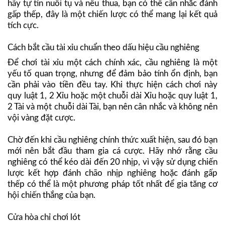
hãy tự tin nuôi tụ và nếu thua, bạn có thể cân nhắc đánh
gấp thếp, đây là một chiến lược có thể mang lại kết quả
tích cực.
Cách bắt cầu tài xỉu chuẩn theo dấu hiệu cầu nghiêng
Để chơi tài xỉu một cách chính xác, cầu nghiêng là một
yếu tố quan trọng, nhưng để đảm bảo tính ổn định, bạn
cần phải vào tiền đều tay. Khi thực hiện cách chơi này
quy luật 1, 2 Xỉu hoặc một chuỗi dài Xỉu hoặc quy luật 1,
2 Tài và một chuỗi dài Tài, bạn nên cân nhắc và không nên
vội vàng đặt cược.
Chờ đến khi cầu nghiêng chính thức xuất hiện, sau đó bạn
mới nên bắt đầu tham gia cá cược. Hãy nhớ rằng cầu
nghiêng có thể kéo dài đến 20 nhịp, vì vậy sử dụng chiến
lược kết hợp đánh chão nhịp nghiêng hoặc đánh gấp
thếp có thể là một phương pháp tốt nhất để gia tăng cơ
hội chiến thắng của bạn.
Cửa hòa chỉ chơi lót