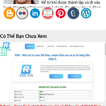
Kể từ khi được thành lập và đi vào
hoạt dộng, top8nhacai.com luôn là địa chỉ uy tín và đáng
tin cậy nên được nhiều cược thủ tin tưởng và ủng hộ.
Ngoài việc cung cấp và cập nhật những thông tin hữu ích
liên quan đến các nhà cái, trang web còn thường xuyên
thực hiện nhiều bài review, đánh giá các nhà cái uy tín
giúp chơi có thêm nhiều thông tin hữu ích trước khi tham
Có Thể Bạn Chưa Xem
gia trải nghiệm các sản phẩm giải trí tại nhà cái.
Lucas Phan
hiện đang là nhân vật giữ vai trò sáng tạo nội
27
Th1
dung chính tại top8nhacai.com. Anh có hơn 10 năm kinh
nghiệm trong việc nghiên cứu và viết bài đánh giá nhà
cái. Hiện tại, team content tại top8nhacai.com đã có hơn
10 người và chính anh là người đứng đầu giữ vai trò
trưởng nhóm, dẫn dắt và khơi nguồn cảm hứng cho cả
đội.
Hãy cùng điểm qua một vài thông tin cụ thể dưới đây để
hiểu rõ hơn về
Lucas Phan
: