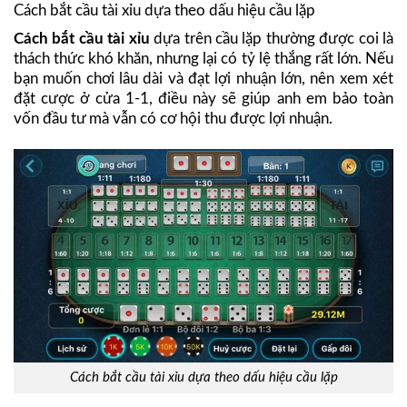
Cách bắt cầu tài xỉu dựa theo dấu hiệu cầu lặp
Cách bắt cầu tài xỉu
dựa trên cầu lặp thường được coi là
thách thức khó khăn, nhưng lại có tỷ lệ thắng rất lớn. Nếu
bạn muốn chơi lâu dài và đạt lợi nhuận lớn, nên xem xét
đặt cược ở cửa 1-1, điều này sẽ giúp anh em bảo toàn
vốn đầu tư mà vẫn có cơ hội thu được lợi nhuận.
Cách bắt cầu tài xỉu dựa theo dấu hiệu cầu lặp