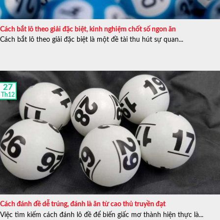
Cách bắt lô theo giải đặc biệt, kinh nghiệm chốt số ngon ăn
Cách bắt lô theo giải đặc biệt là một đề tài thu hút sự quan...
27
Th12
Cách đánh đề dễ trúng, đánh là ăn từ cao thủ truyền đạt
Việc tìm kiếm cách đánh lô đề để biến giấc mơ thành hiện thực là...