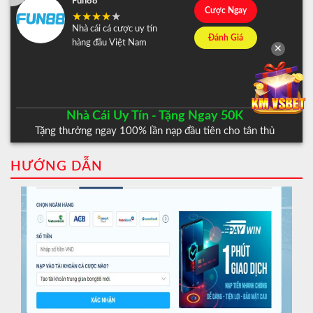
Fun88
Cược Ngay
Nhà cái cá cược uy tín
Đánh Giá
hàng đầu Việt Nam
✕
Nhà Cái Uy Tín - Tặng Ngay 50K
Tặng thưởng ngay 100% lần nạp đầu tiên cho tân thủ
HƯỚNG DẪN