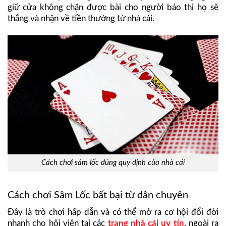
giữ cửa không chặn được bài cho người báo thì họ sẽ
thắng và nhận về tiền thưởng từ nhà cái.
Cách chơi sâm lốc đúng quy định của nhà cái
Cách chơi Sâm Lốc bất bại từ dân chuyên
Đây là trò chơi hấp dẫn và có thể mở ra cơ hội đổi đời
nhanh cho hội viên tại các
trang nhà cái uy tín
, ngoài ra