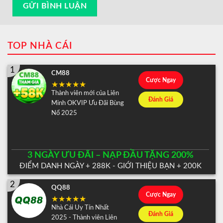
TOP NHÀ CÁI
1
CM88
Cược Ngay
Thành viên mới của Liên
Đánh Giá
Minh OKVIP Ưu Đãi Bùng
Nổ 2025
3 NGÀY ƯU ĐÃI – NẠP ĐẦU TẶNG 200%
ĐIỂM DANH NGÀY + 288K - GIỚI THIỆU BẠN + 200K
2
QQ88
Cược Ngay
Nhà Cái Uy Tín Nhất
Đánh Giá
2025 - Thành viên Liên