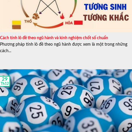
Số điện thoại liên hệ: 0911 733 756
Lucas Phan
từng học và tốt nghiệp loại giỏi tại trường
Đại học Hoa Sen chuyên ngành ngôn ngữ Anh.
Cách tính lô đề theo ngũ hành và kinh nghiệm chốt số chuẩn
Anh có niềm đam mê sâu sắc với các môn thể thao, đặc
Phương pháp tính lô đề theo ngũ hành được xem là một trong những
biệt là bóng đá. Từ đó đã khiến anh có động lực tìm hiểu
cách...
chi tiết thông tin về chúng, ban đầu anh tìm hiểu về luật
chơi và các nhà cái uy tín.
Sau 1 thời gian tìm hiểu thì anh nhận thấy rằng không
phải nhà cái nào cũng uy tín như những gì mà họ quảng
29
Th12
cáo và không muốn những người chơi khác bị lừa nên
anh cùng các bạn của mình đã lập thành một team chuyên
nghiên cứu và viết bài đánh giá các nhà cái để giúp người
chơi có cái nhìn tổng quát nhất trước khi quyết định trải
nghiệm và tham gia các sản phẩm cá cược tại nhà cái.