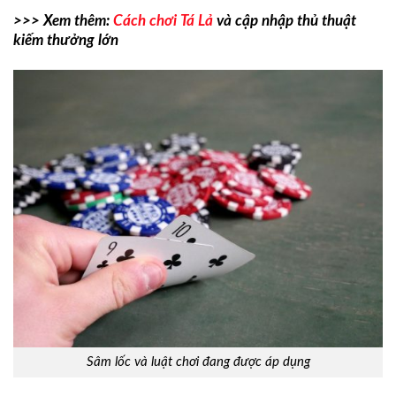
>>> Xem thêm:
Cách chơi Tá Lả
và cập nhập thủ thuật
kiếm thưởng lớn
Sâm lốc và luật chơi đang được áp dụng