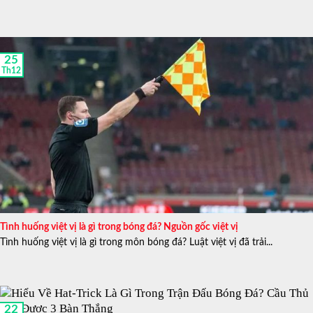
25
Th12
Tình huống việt vị là gì trong bóng đá? Nguồn gốc việt vị
Tình huống việt vị là gì trong môn bóng đá? Luật việt vị đã trải...
22