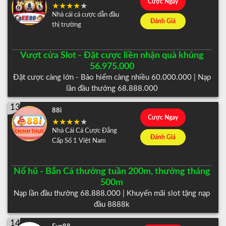
Cược Ngay
Nhà cái cá cược dẫn đầu
Đánh Giá
thị trường
Vượt cửa Slot - Đặt cược liền nhận quà khủng
56.975.000
Đặt cược càng lớn - Bảo hiểm càng nhiều 60.000.000 | Nạp
lần đầu thưởng 68.888.000
13
88i
Cược Ngay
Nhà Cái Cá Cược Đẳng
Đánh Giá
Cấp Số 1 Việt Nam
Nổ hũ - Bắn Cá thưởng tuần 200m, thưởng tháng
500m
Nạp lần đầu thưởng 68.888.000 | Khuyến mãi slot tặng nạp
đầu 8888k
14