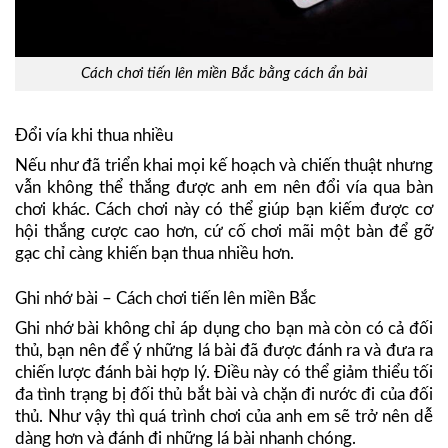
Cách chơi tiến lên miền Bắc bằng cách ẩn bài
Đổi vía khi thua nhiều
Nếu như đã triển khai mọi kế hoạch và chiến thuật nhưng
vẫn không thể thắng được anh em nên đổi vía qua bàn
chơi khác. Cách chơi này có thể giúp bạn kiếm được cơ
hội thắng cược cao hơn, cứ cố chơi mãi một bàn để gỡ
gạc chỉ càng khiến bạn thua nhiều hơn.
Ghi nhớ bài – Cách chơi tiến lên miền Bắc
Ghi nhớ bài không chỉ áp dụng cho bạn mà còn có cả đối
thủ, bạn nên để ý những lá bài đã được đánh ra và đưa ra
chiến lược đánh bài hợp lý. Điều này có thể giảm thiểu tối
đa tình trạng bị đối thủ bắt bài và chặn đi nước đi của đối
thủ. Như vậy thì quá trình chơi của anh em sẽ trở nên dễ
dàng hơn và đánh đi những lá bài nhanh chóng.