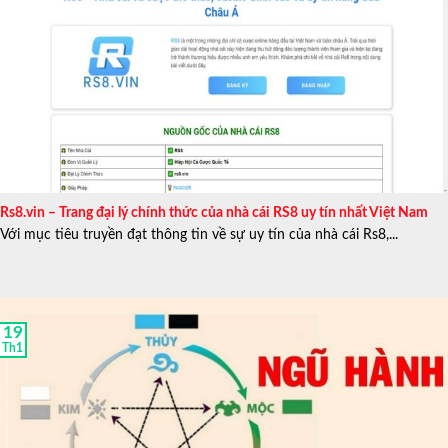
nghiệm trong việc nghiên cứu và viết bài đánh giá nhà
cái. Hiện tại, team content tại top8nhacai.com đã có hơn
10 người và chính anh là người đứng đầu giữ vai trò
trưởng nhóm, dẫn dắt và khơi nguồn cảm hứng cho cả
đội.
Hãy cùng điểm qua một vài thông tin cụ thể dưới đây để
hiểu rõ hơn về
Lucas Phan
:
Rs8.vin – Trang đại lý chính thức của nhà cái RS8 uy tín nhất Việt Nam
Lucas Phan
là ai?
Với mục tiêu truyền đạt thông tin về sự uy tín của nhà cái Rs8,...
Họ và tên:
Lucas Phan
– Phan Anh Huy
Ngày sinh: 7/8/1988
Giới tính: Nam
19
Quê quán: TP. Hồ Chí Minh
Th1
Địa chỉ hiện tại: 98/5C Phan Văn Hân, Phường 17,
Bình Thạnh, Thành phố Hồ Chí Minh, Việt Nam.
Trình độ học vấn: Đại học