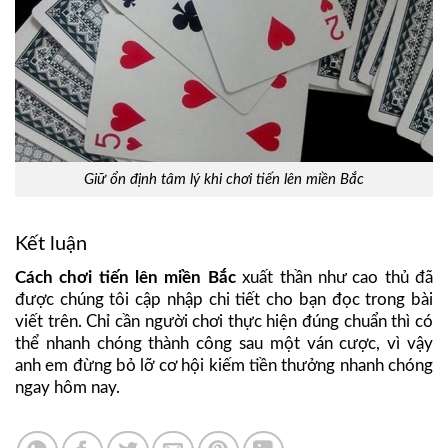
Giữ ổn định tâm lý khi chơi tiến lên miền Bắc
Kết luận
Cách chơi tiến lên miền Bắc
xuất thần như cao thủ đã
được chúng tôi cập nhập chi tiết cho bạn đọc trong bài
viết trên. Chỉ cần người chơi thực hiện đúng chuẩn thì có
thể nhanh chóng thành công sau một ván cược, vì vậy
anh em đừng bỏ lỡ cơ hội kiếm tiền thưởng nhanh chóng
ngay hôm nay.