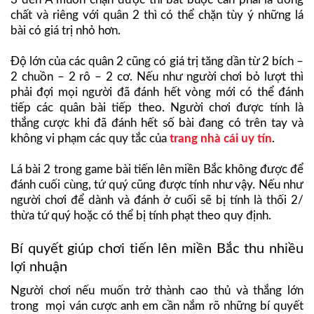
chất và riêng với quân 2 thì có thể chặn tùy ý những lá
bài có giá trị nhỏ hơn.
Độ lớn của các quân 2 cũng có giá trị tăng dần từ 2 bích –
2 chuồn – 2 rô – 2 cơ. Nếu như người chơi bỏ lượt thì
phải đợi mọi người đã đánh hết vòng mới có thể đánh
tiếp các quân bài tiếp theo. Người chơi được tính là
thắng cược khi đã đánh hết số bài đang có trên tay và
không vi phạm các quy tắc của
trang nhà cái uy tín
.
Lá bài 2 trong game bài tiến lên miền Bắc không được để
đánh cuối cùng, tứ quý cũng được tính như vậy. Nếu như
người chơi để dành và đánh ở cuối sẽ bị tính là thối 2/
thừa tứ quý hoặc có thể bị tính phạt theo quy định.
Bí quyết giúp chơi tiến lên miền Bắc thu nhiều
lợi nhuận
Người chơi nếu muốn trở thành cao thủ và thắng lớn
trong mọi ván cược anh em cần nắm rõ những bí quyết