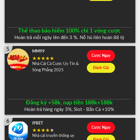
Thể thao bảo hiểm 100% chỉ 1 vòng cược
Hoàn trả mỗi ngày lên đến 3 %. Nỗ hủ liên hoàn 88 tỷ
5
MM99
Cược Ngay
Nhà Cái Cá Cược Uy Tín &
Đánh Giá
Sòng Phẳng 2025
Đăng ký +58k, nạp tiền 188k+188k
Hoàn trả hàng ngày 3%, Slot - Bắn Cá +10%
6
i9BET
Cược Ngay
Nhà cái truyền thống uy
Đánh Giá