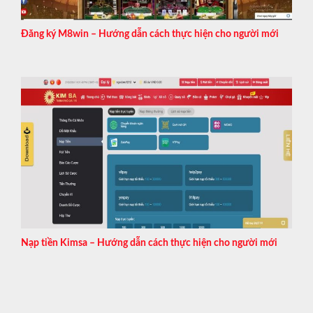
Đăng ký M8win – Hướng dẫn cách thực hiện cho người mới
Nạp tiền Kimsa – Hướng dẫn cách thực hiện cho người mới