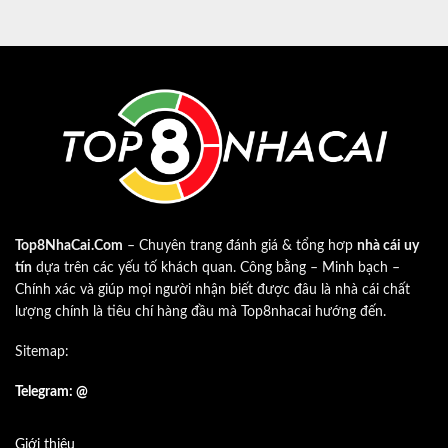
Top8NhaCai.Com
– Chuyên trang đánh giá & tổng hơp
nhà cái uy
tín
dựa trên các yếu tố khách quan. Công bằng – Minh bạch –
Chính xác và giúp mọi người nhận biết được đâu là nhà cái chất
lượng chính là tiêu chí hàng đầu mà Top8nhacai hướng đến.
Sitemap:
Telegram: @
Giới thiệu