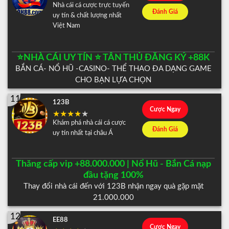
Nhà cái cá cược trực tuyến
Đánh Giá
uy tín & chất lượng nhất
Việt Nam
⭐️NHÀ CÁI UY TÍN ⭐️ TÂN THỦ ĐĂNG KÝ +88K
BẮN CÁ- NỔ HŨ -CASINO- THỂ THAO ĐA DẠNG GAME
CHO BẠN LỰA CHỌN
11
123B
Cược Ngay
Khám phá nhà cái cá cược
Đánh Giá
uy tín nhất tại châu Á
Thăng cấp vip +88.000.000 | Nổ Hũ - Bắn Cá nạp
đầu tặng 100%
Thay đổi nhà cái đến với 123B nhận ngay quà gặp mặt
21.000.000
12
EE88
Cược Ngay