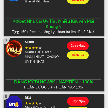
tín nhất Việt Nam.
⭐️i9bet Nhà Cái Uy Tín , Nhiều Khuyến Mãi
Khủng⭐️
Tặng 150k free khi đăng ký. Hoàn trả lên đến 3.3%！
7
MU88
Cược Ngay
MU88 THỂ THAO
Đánh Giá
MẠNH NHẤT - CASINO
UY TÍN NHẤT
ĐĂNG KÝ TẶNG 88K - NẠP TIỀN + 100%
HOÀN CƯỢC 5% - HOÀN NẠP 10%
8
BK8
Cược Ngay
Nhà cái đẳng cấp, uy tín