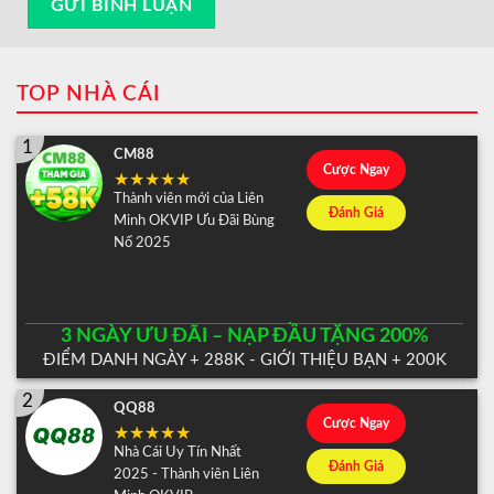
TOP NHÀ CÁI
1
CM88
Cược Ngay
Thành viên mới của Liên
Đánh Giá
Minh OKVIP Ưu Đãi Bùng
Nổ 2025
3 NGÀY ƯU ĐÃI – NẠP ĐẦU TẶNG 200%
ĐIỂM DANH NGÀY + 288K - GIỚI THIỆU BẠN + 200K
2
QQ88
Cược Ngay
Nhà Cái Uy Tín Nhất
Đánh Giá
2025 - Thành viên Liên