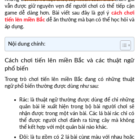
vẫn được giữ nguyên vẹn để người chơi có thể tiếp cận
game dễ dàng hơn. Bài viết sau đây là gợi ý
cách chơi
tiến lên miền Bắc
dễ ăn thưởng mà bạn có thể học hỏi và
áp dụng.
Nội dung chính:
Cách chơi tiến lên miền Bắc và các thuật ngữ
phổ biến
Trong trò chơi tiến lên miền Bắc đang có những thuật
ngữ phổ biến thường được dùng như sau:
Rác: là thuật ngữ thường được dùng để chỉ những
quân bài lẻ xuất hiện trong bộ bài người chơi sẽ
nhận được trong một ván bài. Các lá bài rác chỉ có
thể được người chơi đánh ra từng cây mà không
thể kết hợp với một quân bài nào khác.
Đôi: là tụ gồm có 2 lá bài cùng màu với nhau hoặc