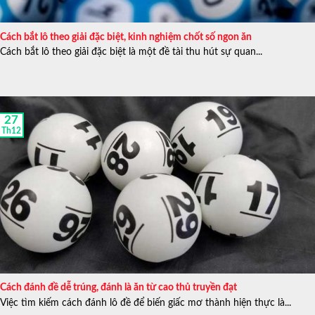
Cách bắt lô theo giải đặc biệt, kinh nghiệm chốt số ngon ăn
Cách bắt lô theo giải đặc biệt là một đề tài thu hút sự quan...
27
Th12
Cách đánh đề dễ trúng, đánh là ăn từ cao thủ truyền đạt
Việc tìm kiếm cách đánh lô đề để biến giấc mơ thành hiện thực là...