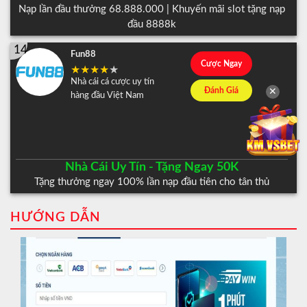
Nạp lần đầu thưởng 68.888.000 | Khuyến mãi slot tặng nạp
đầu 8888k
14
Fun88
Cược Ngay
Nhà cái cá cược uy tín
Đánh Giá
✕
hàng đầu Việt Nam
Nhà Cái Uy Tín - Tặng Ngay 50K
Tặng thưởng ngay 100% lần nạp đầu tiên cho tân thủ
HƯỚNG DẪN