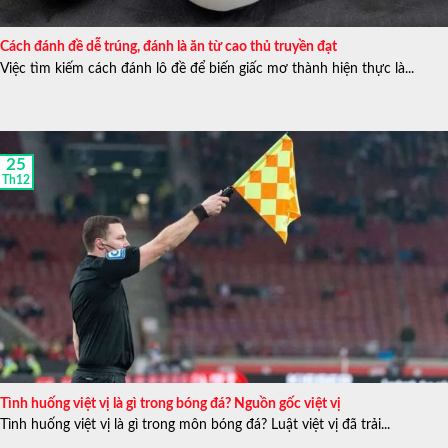
Cách đánh đề dễ trúng, đánh là ăn từ cao thủ truyền đạt
Việc tìm kiếm cách đánh lô đề để biến giấc mơ thành hiện thực là...
25
Th12
Tình huống việt vị là gì trong bóng đá? Nguồn gốc việt vị
Tình huống việt vị là gì trong môn bóng đá? Luật việt vị đã trải...