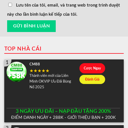
Lưu tên của tôi, email, và trang web trong trình duyệt
này cho lần bình luận kế tiếp của tôi.
TOP NHÀ CÁI
1
CM88
Cược Ngay
Thành viên mới của Liên
Đánh Giá
Minh OKVIP Ưu Đãi Bùng
Nổ 2025
3 NGÀY ƯU ĐÃI – NẠP ĐẦU TẶNG 200%
ĐIỂM DANH NGÀY + 288K - GIỚI THIỆU BẠN + 200K