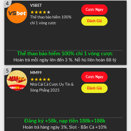
4
VSBET
Cược Ngay
Thể thao bảo hiểm 100%
Đánh Giá
chỉ 1 vòng cược
Thể thao bảo hiểm 100% chỉ 1 vòng cược
Hoàn trả mỗi ngày lên đến 3 %. Nỗ hủ liên hoàn 88 tỷ
5
MM99
Cược Ngay
Nhà Cái Cá Cược Uy Tín &
Đánh Giá
Sòng Phẳng 2025
Đăng ký +58k, nạp tiền 188k+188k
Hoàn trả hàng ngày 3%, Slot - Bắn Cá +10%