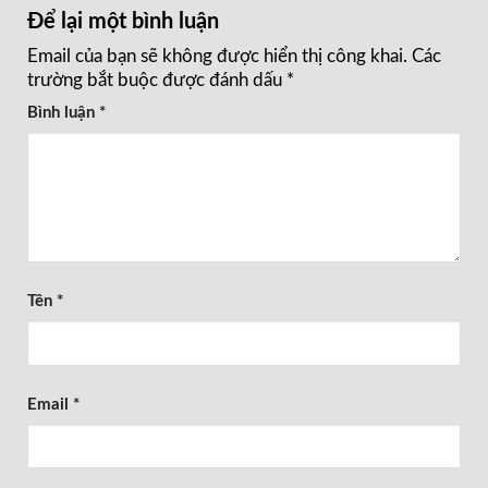
Để lại một bình luận
Email của bạn sẽ không được hiển thị công khai.
Các
trường bắt buộc được đánh dấu
*
Bình luận
*
Tên
*
Email
*