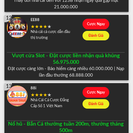
Thay đổi nhà cái đến với 123B nhận ngay quà gặp mặt
21.000.000
12
EE88
Cược Ngay
Nhà cái cá cược dẫn đầu
Đánh Giá
thị trường
Vượt cửa Slot - Đặt cược liền nhận quà khủng
56.975.000
Đặt cược càng lớn - Bảo hiểm càng nhiều 60.000.000 | Nạp
lần đầu thưởng 68.888.000
13
88i
Cược Ngay
Nhà Cái Cá Cược Đẳng
Đánh Giá
Cấp Số 1 Việt Nam
Nổ hũ - Bắn Cá thưởng tuần 200m, thưởng tháng
500m