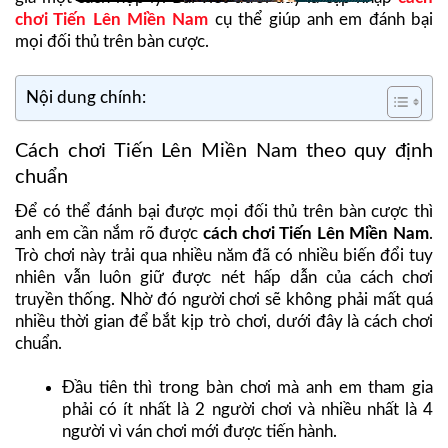
chơi Tiến Lên Miền Nam
cụ thể giúp anh em đánh bại
mọi đối thủ trên bàn cược.
Nội dung chính:
Cách chơi Tiến Lên Miền Nam theo quy định
chuẩn
Để có thể đánh bại được mọi đối thủ trên bàn cược thì
anh em cần nắm rõ được
cách chơi Tiến Lên Miền Nam
.
Trò chơi này trải qua nhiều năm đã có nhiều biến đổi tuy
nhiên vẫn luôn giữ được nét hấp dẫn của cách chơi
truyền thống. Nhờ đó người chơi sẽ không phải mất quá
nhiều thời gian để bắt kịp trò chơi, dưới đây là cách chơi
chuẩn.
Đầu tiên thì trong bàn chơi mà anh em tham gia
phải có ít nhất là 2 người chơi và nhiều nhất là 4
người vì ván chơi mới được tiến hành.