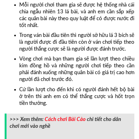
Mỗi người chơi tham gia sẽ được hệ thống nhà cái
chia ngẫu nhiên 13 lá bài, và anh em cần sắp xếp
các quân bài này theo quy luật để có được nước đi
tốt nhất.
Trong ván bài đầu tiên thì người sở hữu lá 3 bích sẽ
là người được đi đầu tiên còn ở ván chơi tiếp theo
người thắng cược sẽ là người được đánh trước.
Vòng chơi mà bạn tham gia sẽ lần lượt theo chiều
kim đồng hồ và những người chơi tiếp theo cần
phải đánh xuống những quân bài có giá trị cao hơn
người đã chơi trước đó.
Cứ lần lượt cho đến khi có người đánh hết bộ bài
ở trên thì anh em có thể thắng cược và hốt trọn
tiền thưởng.
>>> Xem thêm:
Cách chơi Bài Cào
chi tiết cho dân
chơi mới vào nghề