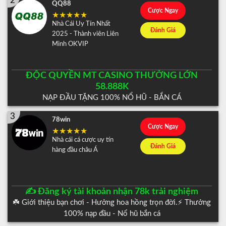
2
QQ88
Cược Ngay
Nhà Cái Uy Tín Nhất
Đánh Giá
2025 - Thành viên Liên
Minh OKVIP
ĐỘC QUYỀN MT CASINO THƯỞNG LỚN
58.888K
NẠP ĐẦU TẶNG 100% NỔ HŨ - BẮN CÁ
3
78win
Cược Ngay
Nhà cái cá cược uy tín
Đánh Giá
hàng đầu châu Á
✍️ Đăng ký tài khoản nhận 78k trải nghiệm
☘️ Giới thiệu bạn chơi - Hưởng hoa hồng trọn đời.⚡️ Thưởng
100% nạp đầu - Nổ hũ bắn cá