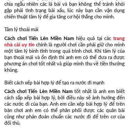
chia ngẫu nhiên các lá bài và bạn không thể tránh khỏi
gặp phải tình trạng bài xấu, lúc này bạn cần vận dụng
chiến thuật tâm lý để gia tăng cơ hội thắng cho mình.
Tâm lý thoải mái
Cách chơi Tiến Lên Miền Nam
hiệu quả tại các
trang
nhà cái uy tín
chính là người chơi cần phải giữ cho mình
một tâm lý bình tĩnh trong quá trình chơi. Khi tâm lý của
bạn thoải mái và ổn định thì anh em có thể đưa ra được
phương án chơi tốt nhất và giúp mình thu về tiền thưởng
khủng.
Biết cách xếp bài hợp lý để tạo ra nước đi mạnh
Cách chơi Tiến Lên Miền Nam
tốt nhất là anh em biết
cách sắp xếp bài hợp lý, bởi điều này sẽ ảnh hưởng đến
các nước đi của bạn. Anh em cần xếp bài hợp lý để trên
bàn chơi anh em có thể phân phối được các quân bài
cũng như phán đoán chuẩn các nước đi để trên cơ của
đối thủ.