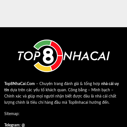
Top8NhaCai.Com
– Chuyên trang đánh giá & tổng hơp
nhà cái uy
tín
dựa trên các yếu tố khách quan. Công bằng – Minh bạch –
Chính xác và giúp mọi người nhận biết được đâu là nhà cái chất
lượng chính là tiêu chí hàng đầu mà Top8nhacai hướng đến.
Sitemap:
Telegram: @