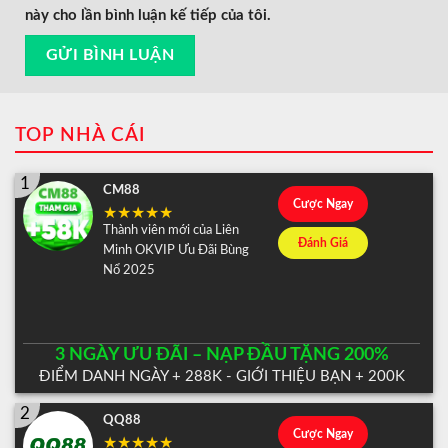
này cho lần bình luận kế tiếp của tôi.
TOP NHÀ CÁI
1
CM88
Cược Ngay
Thành viên mới của Liên
Đánh Giá
Minh OKVIP Ưu Đãi Bùng
Nổ 2025
3 NGÀY ƯU ĐÃI – NẠP ĐẦU TẶNG 200%
ĐIỂM DANH NGÀY + 288K - GIỚI THIỆU BẠN + 200K
2
QQ88
Cược Ngay