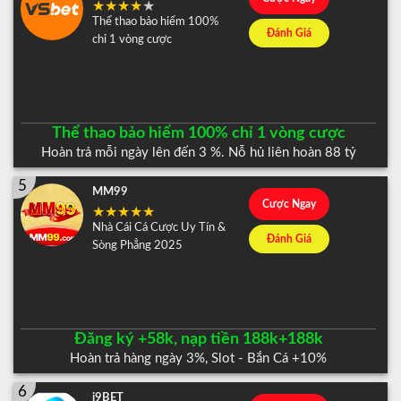
Thể thao bảo hiểm 100%
Đánh Giá
chỉ 1 vòng cược
Thể thao bảo hiểm 100% chỉ 1 vòng cược
Hoàn trả mỗi ngày lên đến 3 %. Nỗ hủ liên hoàn 88 tỷ
5
MM99
Cược Ngay
Nhà Cái Cá Cược Uy Tín &
Đánh Giá
Sòng Phẳng 2025
Đăng ký +58k, nạp tiền 188k+188k
Hoàn trả hàng ngày 3%, Slot - Bắn Cá +10%
6
i9BET