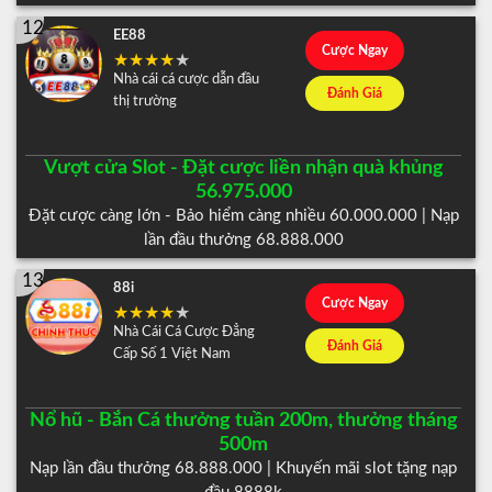
12
EE88
Cược Ngay
Nhà cái cá cược dẫn đầu
Đánh Giá
thị trường
Vượt cửa Slot - Đặt cược liền nhận quà khủng
56.975.000
Đặt cược càng lớn - Bảo hiểm càng nhiều 60.000.000 | Nạp
lần đầu thưởng 68.888.000
13
88i
Cược Ngay
Nhà Cái Cá Cược Đẳng
Đánh Giá
Cấp Số 1 Việt Nam
Nổ hũ - Bắn Cá thưởng tuần 200m, thưởng tháng
500m
Nạp lần đầu thưởng 68.888.000 | Khuyến mãi slot tặng nạp