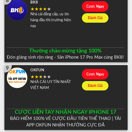
8
BK8
Cược Ngay
Nhà cái đẳng cấp, uy tín
Đánh Giá
hàng đầu thị trường hiện
nay
Thưởng chào mừng tặng 100%
Đón giáng sinh rộn ràng - Săn iPhone 17 Pro Max cùng BK8!
9
OKFUN
Cược Ngay
NHÀ CÁI UY TÍN NHẤT
Đánh Giá
VIỆT NAM
CƯỢC LIỀN TAY NHẬN NGAY IPHONE 17
BẢO HIỂM 100% VÉ CƯỢC ĐẦU TIÊN THỂ THAO | TẢI
APP OKFUN NHẬN THƯỞNG CỰC ĐÃ