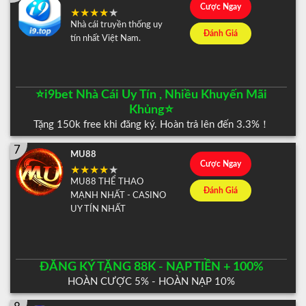
Cược Ngay
Nhà cái truyền thống uy
Đánh Giá
tín nhất Việt Nam.
⭐️i9bet Nhà Cái Uy Tín , Nhiều Khuyến Mãi
Khủng⭐️
Tặng 150k free khi đăng ký. Hoàn trả lên đến 3.3%！
7
MU88
Cược Ngay
MU88 THỂ THAO
Đánh Giá
MẠNH NHẤT - CASINO
UY TÍN NHẤT
ĐĂNG KÝ TẶNG 88K - NẠP TIỀN + 100%
HOÀN CƯỢC 5% - HOÀN NẠP 10%