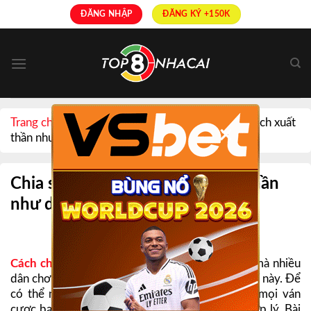
Skip
ĐĂNG NHẬP
ĐĂNG KÝ +150K
to
content
Trang chủ
»
Kinh nghiệm
»
Chia sẻ cách chơi Xì Dách xuất
×
thần như dân chuyên
Chia sẻ cách chơi Xì Dách xuất thần
như dân chuyên
Ngày viết
09/05/2023
bởi
Lucas Phan
Cách chơi Xì Dách
đúng chuẩn luôn là chủ đề mà nhiều
dân chơi tìm hiểu khi mới học chơi bộ môn giải trí này. Để
có thể nắm rõ luật chơi cũng như chiến thắng mọi ván
cược bạn cần biết cách học hỏi các thủ thuật hợp lý. Bài