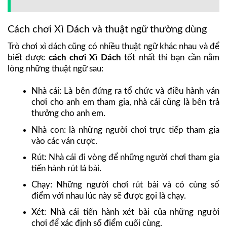
Cách chơi Xì Dách và thuật ngữ thường dùng
Trò chơi xì dách cũng có nhiều thuật ngữ khác nhau và để
biết được
cách chơi Xì Dách
tốt nhất thì bạn cần nằm
lòng những thuật ngữ sau:
Nhà cái: Là bên đứng ra tổ chức và điều hành ván
chơi cho anh em tham gia, nhà cái cũng là bên trả
thưởng cho anh em.
Nhà con: là những người chơi trực tiếp tham gia
vào các ván cược.
Rút: Nhà cái đi vòng để những người chơi tham gia
tiến hành rút lá bài.
Chạy: Những người chơi rút bài và có cùng số
điểm với nhau lúc này sẽ được gọi là chạy.
Xét: Nhà cái tiến hành xét bài của những người
chơi để xác định số điểm cuối cùng.