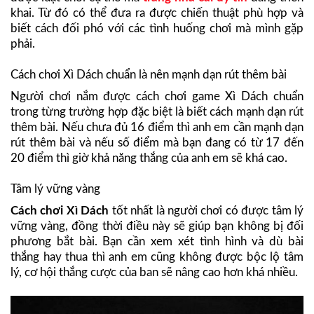
khai. Từ đó có thể đưa ra được chiến thuật phù hợp và
biết cách đối phó với các tình huống chơi mà mình gặp
phải.
Cách chơi Xì Dách chuẩn là nên mạnh dạn rút thêm bài
Người chơi nắm được cách chơi game Xì Dách chuẩn
trong từng trường hợp đặc biệt là biết cách mạnh dạn rút
thêm bài. Nếu chưa đủ 16 điểm thì anh em cần mạnh dạn
rút thêm bài và nếu số điểm mà bạn đang có từ 17 đến
20 điểm thì giờ khả năng thắng của anh em sẽ khá cao.
Tâm lý vững vàng
Cách chơi Xì Dách
tốt nhất là người chơi có được tâm lý
vững vàng, đồng thời điều này sẽ giúp bạn không bị đối
phương bắt bài. Bạn cần xem xét tình hình và dù bài
thắng hay thua thì anh em cũng không được bộc lộ tâm
lý, cơ hội thắng cược của ban sẽ nâng cao hơn khá nhiều.