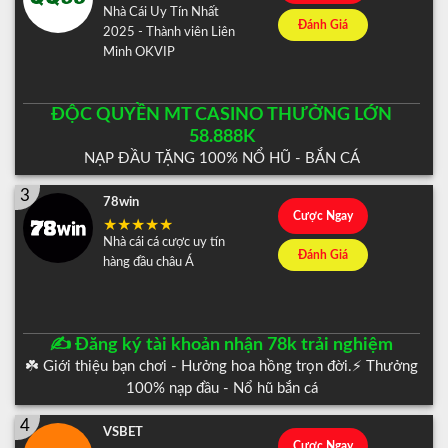
Nhà Cái Uy Tín Nhất
Đánh Giá
2025 - Thành viên Liên
Minh OKVIP
ĐỘC QUYỀN MT CASINO THƯỞNG LỚN
58.888K
NẠP ĐẦU TẶNG 100% NỔ HŨ - BẮN CÁ
3
78win
Cược Ngay
Nhà cái cá cược uy tín
Đánh Giá
hàng đầu châu Á
✍️ Đăng ký tài khoản nhận 78k trải nghiệm
☘️ Giới thiệu bạn chơi - Hưởng hoa hồng trọn đời.⚡️ Thưởng
100% nạp đầu - Nổ hũ bắn cá
4
VSBET
Cược Ngay