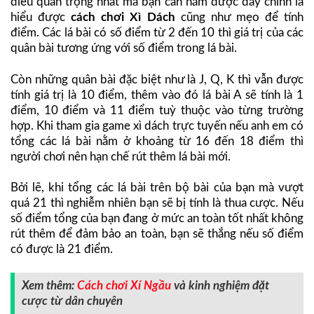
điều quan trọng nhất mà bạn cần nắm được đấy chính là
hiểu được
cách chơi Xì Dách
cũng như mẹo để tính
điểm. Các lá bài có số điểm từ 2 đến 10 thì giá trị của các
quân bài tương ứng với số điểm trong lá bài.
Còn những quân bài đặc biệt như là J, Q, K thì vẫn được
tính giá trị là 10 điểm, thêm vào đó lá bài A sẽ tính là 1
điểm, 10 điểm và 11 điểm tuỳ thuộc vào từng trường
hợp. Khi tham gia game xì dách trực tuyến nếu anh em có
tổng các lá bài nằm ở khoảng từ 16 đến 18 điểm thì
người chơi nên hạn chế rút thêm lá bài mới.
Bởi lẽ, khi tổng các lá bài trên bộ bài của bạn mà vượt
quá 21 thì nghiễm nhiên bạn sẽ bị tính là thua cược. Nếu
số điểm tổng của bạn đang ở mức an toàn tốt nhất không
rút thêm để đảm bảo an toàn, bạn sẽ thắng nếu số điểm
có được là 21 điểm.
Xem thêm:
Cách chơi Xí Ngầu
và kinh nghiệm đặt
cược từ dân chuyên