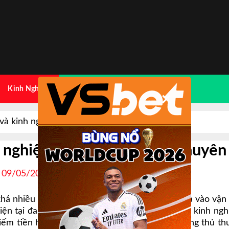
Kinh Nghiệm
Khuyến Mãi
×
và kinh nghiệm đặt cược từ dân chuyên
h nghiệm đặt cược từ dân chuyên
t
09/05/2023
bởi
Lucas Phan
há nhiều người chơi lựa chọn, tuy nhiên chỉ dựa vào vận
ện tại đang có khá nhiều
cách chơi Xí Ngầu
và kinh ngh
ếm tiền hơn. Bài viết sau đây là cập nhập những thủ th