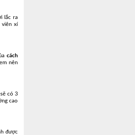
 lắc ra
 viên xí
của
cách
h em nên
 sẽ có 3
ưởng cao
nh được