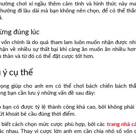
hường chơi xí ngầu thêm cảm tính và hình thức này ma
à hướng đi lâu dài mà bạn không nên chọn, để có thể th
ả.
dừng đúng lúc
m vốn chính là do quá tham lam luôn muốn nhận được nh
hận về nhiều sự thất bại khi càng ăn muốn ăn nhiều hơ
n thân và từ đó có thể đặt cược tốt hơn.
 ý cụ thể
rọng giúp cho anh em có thể chơi bách chiến bách thắ
ắng bạn cần lưu ý những vấn đề sau đây:
p bạn có được tỷ lệ thành công khá cao, bởi không phải
ứt khoát bẻ cầu đúng thời điểm.
à biết cách chọn mức cược phù hợp, bởi các
trang nhà cá
ác nhau. Thay vì cược lớn anh em cần chia nhỏ số vốn 