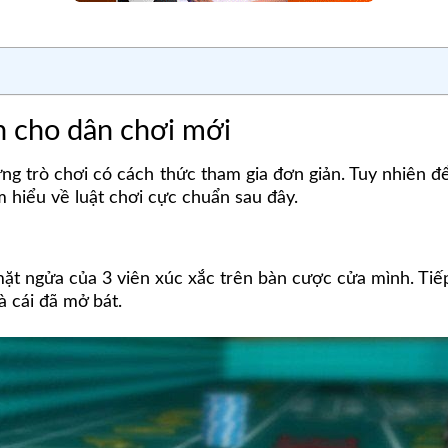
n cho dân chơi mới
g trò chơi có cách thức tham gia đơn giản. Tuy nhiên đ
 hiểu về luật chơi cực chuẩn sau đây.
ặt ngửa của 3 viên xúc xắc trên bàn cược cửa mình. Tiế
à cái đã mở bát.