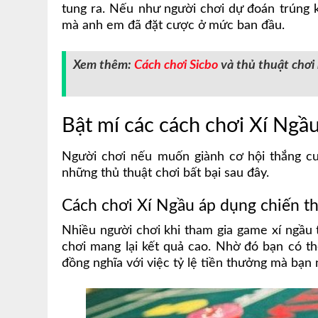
tung ra. Nếu như người chơi dự đoán trúng k
mà anh em đã đặt cược ở mức ban đầu.
Xem thêm:
Cách chơi Sicbo
và thủ thuật chơi
Bật mí các cách chơi Xí Ngầu
Người chơi nếu muốn giành cơ hội thắng cư
những thủ thuật chơi bất bại sau đây.
Cách chơi Xí Ngầu áp dụng chiến t
Nhiều người chơi khi tham gia game xí ngầu
chơi mang lại kết quả cao. Nhờ đó bạn có t
đồng nghĩa với việc tỷ lệ tiền thưởng mà bạ