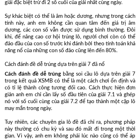
giải đặc biệt trừ đi 2 số cuối của giải nhất cùng ngày.
Sự khác biệt có thể là âm hoặc dương, nhưng trong cách
tính này, anh em không cần quan tâm đến giá trị âm
dương, các con số vẫn được sử dụng bình thường. Đôi
khi, để nâng cao cơ hội trúng lô, người chơi còn có thể
đảo đầu của con số trước khi đánh bởi theo tính toán khả
năng nổ của những con số đảo cũng lên đến 80%.
Cách đánh đề dễ trúng dựa trên giải 7 đã nổ
Cách đánh đề dễ trúng
bằng soi cầu lô dựa trên giải 7
trong kết quả XSMB có thể là một cách chơi ổn định và
có tỉ lệ thành công tương đối cao. Cách thực hiện đơn
giản anh em chỉ cần lấy số đầu tiên của giải 7.1 và ghép
nó với số cuối cùng của giải 7.2 để tạo thành một cặp lô
may mắn trong ngày.
Tuy nhiên, các chuyên gia lô đề đã chỉ ra, phương pháp
này thường có chu kỳ và sau đó mất đi trong một thời
gian. Vì vậy, anh em không phải lúc nào cũng có thể áp