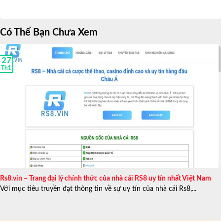
liên quan đến các nhà cái, trang web còn thường xuyên
thực hiện nhiều bài review, đánh giá các nhà cái uy tín
giúp chơi có thêm nhiều thông tin hữu ích trước khi tham
Có Thể Bạn Chưa Xem
gia trải nghiệm các sản phẩm giải trí tại nhà cái.
Lucas Phan
hiện đang là nhân vật giữ vai trò sáng tạo nội
27
Th1
dung chính tại top8nhacai.com. Anh có hơn 10 năm kinh
nghiệm trong việc nghiên cứu và viết bài đánh giá nhà
cái. Hiện tại, team content tại top8nhacai.com đã có hơn
10 người và chính anh là người đứng đầu giữ vai trò
trưởng nhóm, dẫn dắt và khơi nguồn cảm hứng cho cả
đội.
Hãy cùng điểm qua một vài thông tin cụ thể dưới đây để
hiểu rõ hơn về
Lucas Phan
:
Rs8.vin – Trang đại lý chính thức của nhà cái RS8 uy tín nhất Việt Nam
Lucas Phan
là ai?
Với mục tiêu truyền đạt thông tin về sự uy tín của nhà cái Rs8,...
Họ và tên:
Lucas Phan
– Phan Anh Huy
Ngày sinh: 7/8/1988