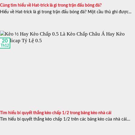
Cùng tìm hiểu về Hat-trick là gì trong trận đấu bóng đá?
Hiểu về Hat-trick là gì trong trận đấu bóng đá? Một cầu thủ ghi được...
20
Th12
Tìm hiểu bí quyết thắng kèo chấp 1/2 trong bảng kèo nhà cái
Tìm hiểu bí quyết thắng kèo chấp 1/2 trên các bảng kèo của nhà cái....