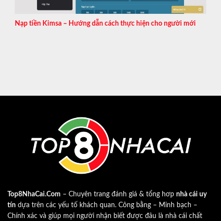
Nạp tiền Kimsa – Hướng dẫn cách thực hiện cho người mới
Top8NhaCai.Com
– Chuyên trang đánh giá & tổng hơp
nhà cái uy
tín
dựa trên các yếu tố khách quan. Công bằng – Minh bạch –
Chính xác và giúp mọi người nhận biết được đâu là nhà cái chất