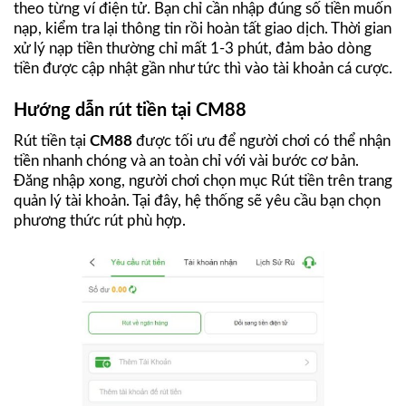
theo từng ví điện tử. Bạn chỉ cần nhập đúng số tiền muốn
nạp, kiểm tra lại thông tin rồi hoàn tất giao dịch. Thời gian
xử lý nạp tiền thường chỉ mất 1-3 phút, đảm bảo dòng
tiền được cập nhật gần như tức thì vào tài khoản cá cược.
Hướng dẫn rút tiền tại CM88
Rút tiền tại
CM88
được tối ưu để người chơi có thể nhận
tiền nhanh chóng và an toàn chỉ với vài bước cơ bản.
Đăng nhập xong, người chơi chọn mục Rút tiền trên trang
quản lý tài khoản. Tại đây, hệ thống sẽ yêu cầu bạn chọn
phương thức rút phù hợp.