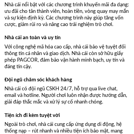
Nhà cái nổi bật với các chương trình khuyến mãi đa dạng:
ưu đãi cho tân thành viên, hoàn tiền, vòng quay may mắn
và sự kiện định kỳ. Các chương trình này giúp tăng vốn
cược, giảm rủi ro và nâng cao trải nghiệm trò chơi.
Nhà cái an toàn và uy tín
Với công nghệ mã hóa cao cấp, nhà cái bảo vệ tuyệt đối
thông tin cá nhân và giao dịch. Nhà cái còn sở hữu giấy
phép PAGCOR, đảm bảo vận hành minh bạch, uy tín và
đáng tin cậy.
Đội ngũ chăm sóc khách hàng
Nhà cái có đội ngũ CSKH 24/7, hỗ trợ qua live chat,
email và hotline. Người chơi luôn nhận được hướng dẫn,
giải đáp thắc mắc và xử lý sự cố nhanh chóng.
Tiện ích đi kèm tuyệt vời
Ngoài trò chơi, nhà cái cung cấp ứng dụng di động, hệ
thống nạp – rút nhanh và nhiều tiện ích bảo mật, mang