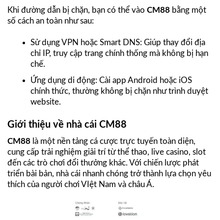
Khi đường dẫn bị chặn, bạn có thể vào
CM88
bằng một
số cách an toàn như sau:
Sử dụng VPN hoặc Smart DNS: Giúp thay đổi địa
chỉ IP, truy cập trang chính thống mà không bị hạn
chế.
Ứng dụng di động: Cài app Android hoặc iOS
chính thức, thường không bị chặn như trình duyệt
website.
Giới thiệu về nhà cái CM88
CM88
là một nền tảng cá cược trực tuyến toàn diện,
cung cấp trải nghiệm giải trí từ thể thao, live casino, slot
đến các trò chơi đổi thưởng khác. Với chiến lược phát
triển bài bản, nhà cái nhanh chóng trở thành lựa chọn yêu
thích của người chơi VIệt Nam và châu Á.