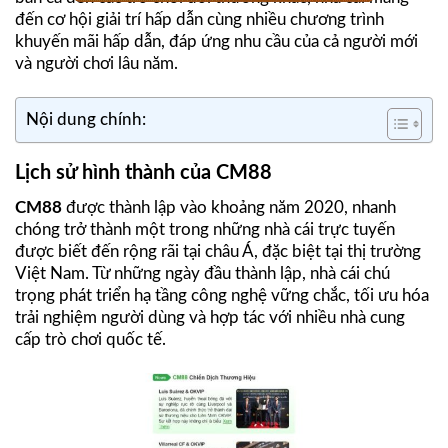
đến cơ hội giải trí hấp dẫn cùng nhiều chương trình
khuyến mãi hấp dẫn, đáp ứng nhu cầu của cả người mới
và người chơi lâu năm.
Nội dung chính:
Lịch sử hình thành của CM88
CM88
được thành lập vào khoảng năm 2020, nhanh
chóng trở thành một trong những nhà cái trực tuyến
được biết đến rộng rãi tại châu Á, đặc biệt tại thị trường
Việt Nam. Từ những ngày đầu thành lập, nhà cái chú
trọng phát triển hạ tầng công nghệ vững chắc, tối ưu hóa
trải nghiệm người dùng và hợp tác với nhiều nhà cung
cấp trò chơi quốc tế.