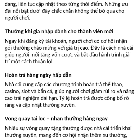
dạng, liên tục cập nhật theo từng thời điểm. Những ưu
đãi nổi bật dưới đây chắc chắn không thể bỏ qua cho
người chơi.
Thưởng khi gia nhập dành cho thành viên mới
Ngay khi đăng ký tài khoản, người chơi có cơ hội nhận
gói thưởng chào mừng với giá trị cao. Đây là cách nhà cái
giúp người mới tăng vốn cược và bắt đầu hành trình giải
trí một cách thuận lợi.
Hoàn trả hàng ngày hấp dẫn
Nhà cái cung cấp các chương trình hoàn trả thể thao,
casino, slot và bắn cá, giúp người chơi giảm rủi ro và nâng
cao trải nghiệm dài hạn. Tỷ lệ hoàn trả được công bố rõ
ràng và cập nhật thường xuyên.
Vòng quay tài lộc – nhận thưởng hằng ngày
Nhiều sự vòng quay tặng thưởng được nhà cái triển khai
thường xuyên, mang đến cơ hội nhận thêm xu thưởng,