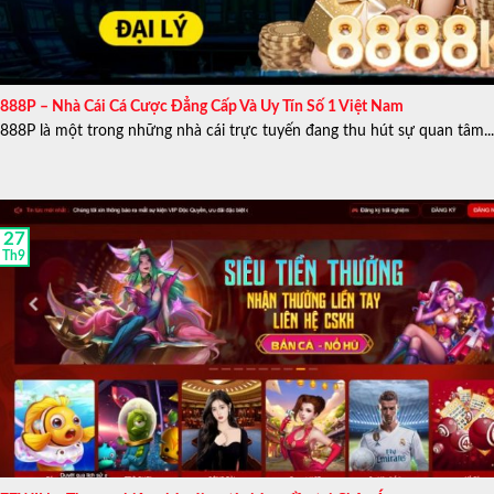
888P – Nhà Cái Cá Cược Đẳng Cấp Và Uy Tín Số 1 Việt Nam
888P là một trong những nhà cái trực tuyến đang thu hút sự quan tâm...
27
Th9