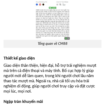
Tổng quan về CM88
Thiết kế giao diện
Giao diện thân thiện, hiện đại, hỗ trợ trải nghiệm mượt
mà trên cả điện thoại và máy tính. Bố cục hợp lý giúp
người mới dễ làm quen, trong khi người chơi lâu năm
thao tác mượt mà. Ngoài ra, nhà cái tối ưu hóa trải
nghiệm di động, giúp người chơi truy cập và đặt cược
mọi lúc, mọi nơi.
Ngập tràn khuyến mãi