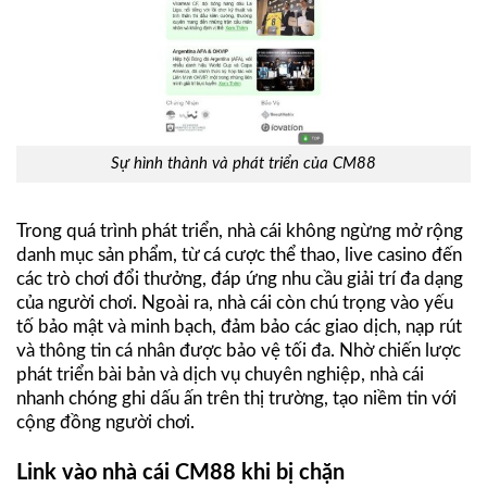
Sự hình thành và phát triển của CM88
Trong quá trình phát triển, nhà cái không ngừng mở rộng
danh mục sản phẩm, từ cá cược thể thao, live casino đến
các trò chơi đổi thưởng, đáp ứng nhu cầu giải trí đa dạng
của người chơi. Ngoài ra, nhà cái còn chú trọng vào yếu
tố bảo mật và minh bạch, đảm bảo các giao dịch, nạp rút
và thông tin cá nhân được bảo vệ tối đa. Nhờ chiến lược
phát triển bài bản và dịch vụ chuyên nghiệp, nhà cái
nhanh chóng ghi dấu ấn trên thị trường, tạo niềm tin với
cộng đồng người chơi.
Link vào nhà cái CM88 khi bị chặn