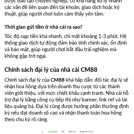
được đào tạo chuyên nghiệp, có khả năng xử lý nhanh
các vấn đề liên quan đến tài khoản, giao dịch hoặc kỹ
thuật, giúp người chơi luôn cảm thấy yên tâm.
Thời gian gửi tiền ở nhà cái ra sao?
Tốc độ nạp tiền khá nhanh, chỉ mất khoảng 1-3 phút. Hệ
thống giao dịch tự động đảm bảo tính chính xác, ổn định
và bảo mật, giúp người chơi bắt đầu trải nghiệm mà
không gặp trở ngại.
Chính sách đại lý của nhà cái CM88
Chính sách đại lý của
CM88
khá hấp dẫn: đối tác đại lý sẽ
nhận hoa hồng dựa trên doanh thu cược từ các thành
viên giới thiệu, với mức chiết khấu cạnh tranh. Nhà cái hỗ
trợ đại lý bằng công cụ tiếp thị như banner, link ref và tài
liệu quảng bá. Đại lý cũng được hưởng phần thưởng định
kỳ nếu đạt doanh số cao và nhận thanh toán hoa hồng
theo chu kỳ rõ ràng.