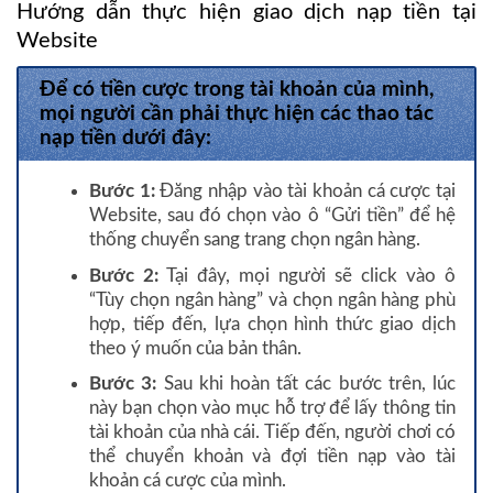
Hướng dẫn thực hiện giao dịch nạp tiền tại
Website
Để có tiền cược trong tài khoản của mình,
mọi người cần phải thực hiện các thao tác
nạp tiền dưới đây:
Bước 1:
Đăng nhập vào tài khoản cá cược tại
Website, sau đó chọn vào ô “Gửi tiền” để hệ
thống chuyển sang trang chọn ngân hàng.
Bước 2:
Tại đây, mọi người sẽ click vào ô
“Tùy chọn ngân hàng” và chọn ngân hàng phù
hợp, tiếp đến, lựa chọn hình thức giao dịch
theo ý muốn của bản thân.
Bước 3:
Sau khi hoàn tất các bước trên, lúc
này bạn chọn vào mục hỗ trợ để lấy thông tin
tài khoản của nhà cái. Tiếp đến, người chơi có
thể chuyển khoản và đợi tiền nạp vào tài
khoản cá cược của mình.