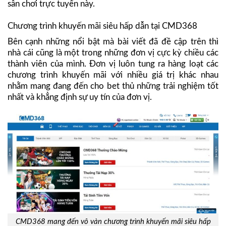
sân chơi trực tuyến này.
Chương trình khuyến mãi siêu hấp dẫn tại CMD368
Bên cạnh những nổi bật mà bài viết đã đề cập trên thì
nhà cái
cũng là một trong những đơn vị cực kỳ chiều các
thành viên của mình. Đơn vị luôn tung ra hàng loạt các
chương trình khuyến mãi với nhiều giá trị khác nhau
nhằm mang đang đến cho bet thủ những trải nghiệm tốt
nhất và khẳng định sự uy tín của đơn vị.
CMD368 mang đến vô vàn chương trình khuyến mãi siêu hấp