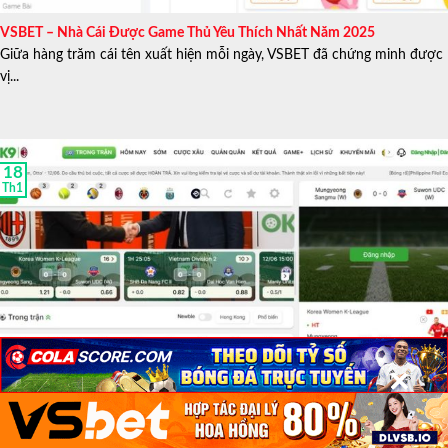
VSBET – Nhà Cái Được Game Thủ Yêu Thích Nhất Năm 2025
Lucas Phan
là ai?
Giữa hàng trăm cái tên xuất hiện mỗi ngày, VSBET đã chứng minh được
Họ và tên:
Lucas Phan
– Phan Anh Huy
vị...
Ngày sinh: 7/8/1988
Giới tính: Nam
Quê quán: TP. Hồ Chí Minh
18
Th1
Địa chỉ hiện tại: 98/5C Phan Văn Hân, Phường 17,
Bình Thạnh, Thành phố Hồ Chí Minh, Việt Nam.
Trình độ học vấn: Đại học
Số điện thoại liên hệ: 0911 733 756
Lucas Phan
từng học và tốt nghiệp loại giỏi tại trường
Đại học Hoa Sen chuyên ngành ngôn ngữ Anh.
×
×
×
Anh có niềm đam mê sâu sắc với các môn thể thao, đặc
OK9 – Nhà Cái Cá Cược Thể Thao Xanh Chín Nhất 2025
biệt là bóng đá. Từ đó đã khiến anh có động lực tìm hiểu
OK9 là một lựa chọn hàng đầu với sân chơi trực tuyến vừa uy tín...
chi tiết thông tin về chúng, ban đầu anh tìm hiểu về luật