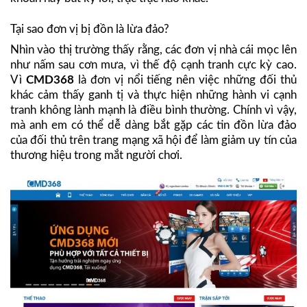
Tại sao đơn vị bị đồn là lừa đảo?
Nhìn vào thị trường thấy rằng, các đơn vị nhà cái mọc lên
như nấm sau cơn mưa, vì thế độ cạnh tranh cực kỳ cao.
Vì
CMD368
là đơn vị nổi tiếng nên việc những đối thủ
khác cảm thấy ganh tị và thực hiện những hành vi cạnh
tranh không lành mạnh là điều bình thường. Chính vì vậy,
mà anh em có thể dễ dàng bắt gặp các tin đồn lừa đảo
của đối thủ trên trang mạng xã hội để làm giảm uy tín của
thương hiệu trong mắt người chơi.