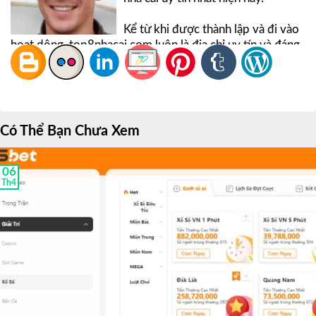
Kể từ khi được thành lập và đi vào
hoạt dộng, top8nhacai.com luôn là địa chỉ uy tín và đáng
tin cậy nên được nhiều cược thủ tin tưởng và ủng hộ.
Ngoài việc cung cấp và cập nhật những thông tin hữu ích
liên quan đến các nhà cái, trang web còn thường xuyên
thực hiện nhiều bài review, đánh giá các nhà cái uy tín
giúp chơi có thêm nhiều thông tin hữu ích trước khi tham
Có Thể Bạn Chưa Xem
gia trải nghiệm các sản phẩm giải trí tại nhà cái.
Lucas Phan
hiện đang là nhân vật giữ vai trò sáng tạo nội
06
dung chính tại top8nhacai.com. Anh có hơn 10 năm kinh
Th4
nghiệm trong việc nghiên cứu và viết bài đánh giá nhà
cái. Hiện tại, team content tại top8nhacai.com đã có hơn
10 người và chính anh là người đứng đầu giữ vai trò
trưởng nhóm, dẫn dắt và khơi nguồn cảm hứng cho cả
đội.
Hãy cùng điểm qua một vài thông tin cụ thể dưới đây để
hiểu rõ hơn về
Lucas Phan
: