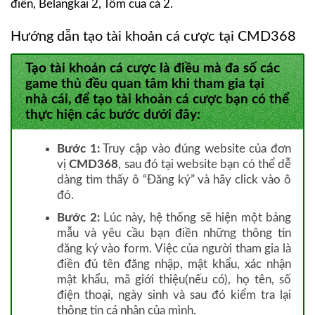
điển, Belangkai 2, Tôm cua cá 2.
Hướng dẫn tạo tài khoản cá cược tại CMD368
Tạo tài khoản cá cược là điều mà đa số các
game thủ đều quan tâm khi tham gia tại
nhà cái, để tạo tài khoản cá cược bạn có thể
thực hiện các bước dưới đây:
Bước 1:
Truy cập vào đúng website của đơn
vị
CMD368
, sau đó tại website bạn có thể dễ
dàng tìm thấy ô “Đăng ký” và hãy click vào ô
đó.
Bước 2:
Lúc này, hệ thống sẽ hiện một bảng
mẫu và yêu cầu bạn điền những thông tin
đăng ký vào form. Việc của người tham gia là
điền đủ tên đăng nhập, mật khẩu, xác nhận
mật khẩu, mã giới thiệu(nếu có), họ tên, số
điện thoại, ngày sinh và sau đó kiểm tra lại
thông tin cá nhân của mình.