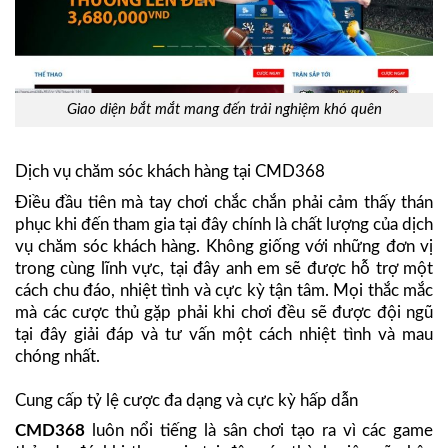
Giao diện bắt mắt mang đến trải nghiệm khó quên
Dịch vụ chăm sóc khách hàng tại CMD368
Điều đầu tiên mà tay chơi chắc chắn phải cảm thấy thán
phục khi đến tham gia tại đây chính là chất lượng của dịch
vụ chăm sóc khách hàng. Không giống với những đơn vị
trong cùng lĩnh vực, tại đây anh em sẽ được hỗ trợ một
cách chu đáo, nhiệt tình và cực kỳ tận tâm. Mọi thắc mắc
mà các cược thủ gặp phải khi chơi đều sẽ được đội ngũ
tại đây giải đáp và tư vấn một cách nhiệt tình và mau
chóng nhất.
Cung cấp tỷ lệ cược đa dạng và cực kỳ hấp dẫn
CMD368
luôn nổi tiếng là sân chơi tạo ra vì các game