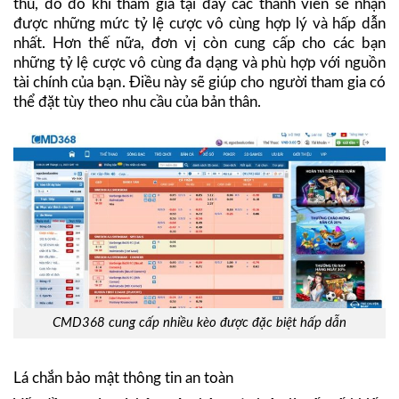
thủ, do đó khi tham gia tại đây các thành viên sẽ nhận
được những mức tỷ lệ cược vô cùng hợp lý và hấp dẫn
nhất. Hơn thế nữa, đơn vị còn cung cấp cho các bạn
những tỷ lệ cược vô cùng đa dạng và phù hợp với nguồn
tài chính của bạn. Điều này sẽ giúp cho người tham gia có
thể đặt tùy theo nhu cầu của bản thân.
CMD368 cung cấp nhiều kèo được đặc biệt hấp dẫn
Lá chắn bảo mật thông tin an toàn