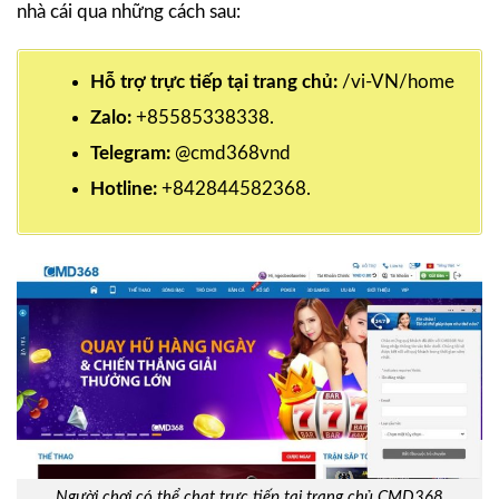
nhà cái qua những cách sau:
Hỗ trợ trực tiếp tại trang chủ:
/vi-VN/home
Zalo:
+85585338338.
Telegram:
@cmd368vnd
Hotline:
+842844582368.
Người chơi có thể chat trực tiếp tại trang chủ CMD368