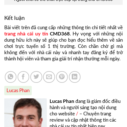
Kết luận
Bài viết trên đã cung cấp những thông tin chi tiết nhất về
trang nhà cái uy tín
CMD368
. Hy vọng với những nội
dung hữu ích này sẽ giúp cho bạn đọc hiểu thêm về sân
chơi trực tuyến số 1 thị trường. Còn chần chờ gì mà
không đến với nhà cái này và nhanh tay đăng ký để trở
thành hội viên và tham gia giải trí nhận thưởng mỗi ngày.
Lucas Phan
Lucas Phan
đang là giám đốc điều
hành và người sáng tạo nội dung
cho website
/
– Chuyên trang
review và cập nhật thông tin các
nhà cái uy tín nhất hiện nay.