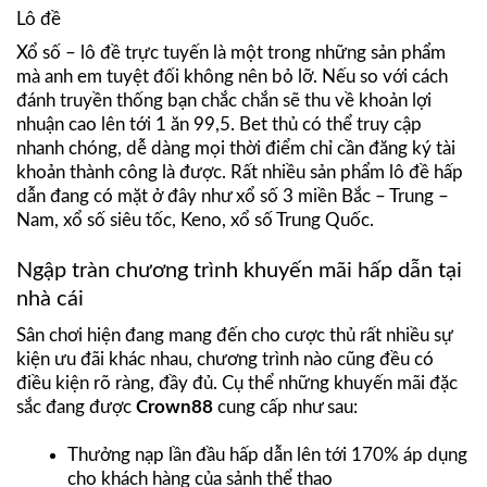
Lô đề
Xổ số – lô đề trực tuyến là một trong những sản phẩm
mà anh em tuyệt đối không nên bỏ lỡ. Nếu so với cách
đánh truyền thống bạn chắc chắn sẽ thu về khoản lợi
nhuận cao lên tới 1 ăn 99,5. Bet thủ có thể truy cập
nhanh chóng, dễ dàng mọi thời điểm chỉ cần đăng ký tài
khoản thành công là được. Rất nhiều sản phẩm lô đề hấp
dẫn đang có mặt ở đây như xổ số 3 miền Bắc – Trung –
Nam, xổ số siêu tốc, Keno, xổ số Trung Quốc.
Ngập tràn chương trình khuyến mãi hấp dẫn tại
nhà cái
Sân chơi hiện đang mang đến cho cược thủ rất nhiều sự
kiện ưu đãi khác nhau, chương trình nào cũng đều có
điều kiện rõ ràng, đầy đủ. Cụ thể những khuyến mãi đặc
sắc đang được
Crown88
cung cấp như sau:
Thưởng nạp lần đầu hấp dẫn lên tới 170% áp dụng
cho khách hàng của sảnh thể thao