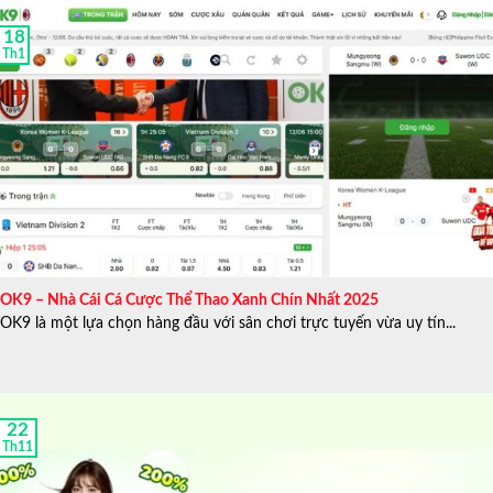
Quê quán: TP. Hồ Chí Minh
18
Th1
Địa chỉ hiện tại: 98/5C Phan Văn Hân, Phường 17,
Bình Thạnh, Thành phố Hồ Chí Minh, Việt Nam.
Trình độ học vấn: Đại học
Số điện thoại liên hệ: 0911 733 756
Lucas Phan
từng học và tốt nghiệp loại giỏi tại trường
Đại học Hoa Sen chuyên ngành ngôn ngữ Anh.
Anh có niềm đam mê sâu sắc với các môn thể thao, đặc
OK9 – Nhà Cái Cá Cược Thể Thao Xanh Chín Nhất 2025
biệt là bóng đá. Từ đó đã khiến anh có động lực tìm hiểu
OK9 là một lựa chọn hàng đầu với sân chơi trực tuyến vừa uy tín...
chi tiết thông tin về chúng, ban đầu anh tìm hiểu về luật
chơi và các nhà cái uy tín.
Sau 1 thời gian tìm hiểu thì anh nhận thấy rằng không
phải nhà cái nào cũng uy tín như những gì mà họ quảng
22
Th11
cáo và không muốn những người chơi khác bị lừa nên
anh cùng các bạn của mình đã lập thành một team chuyên