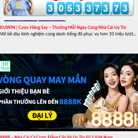
KUWIN | Cược Hăng Say – Thưởng Mỗi Ngày Cùng Nhà Cái Uy Tín
Với bề dày kinh nghiệm cùng danh tiếng đã phục vụ hơn 10 triệu lượt...
10
Th10
888P – Nhà Cái Cá Cược Đẳng Cấp Và Uy Tín Số 1 Việt Nam