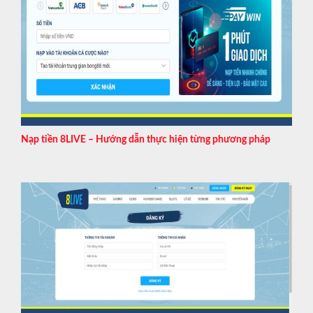
Nạp tiền 8LIVE – Hướng dẫn thực hiện từng phương pháp