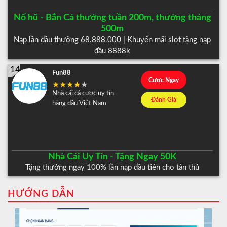
Nổ hũ - Bắn Cá thưởng tuần 200m, thưởng tháng
500m
Nạp lần đầu thưởng 68.888.000 | Khuyến mãi slot tặng nạp
đầu 8888k
14
Fun88
Cược Ngay
Nhà cái cá cược uy tín
Đánh Giá
hàng đầu Việt Nam
Nhà Cái Uy Tín - Tặng Ngay 50K
Tặng thưởng ngay 100% lần nạp đầu tiên cho tân thủ
HƯỚNG DẪN