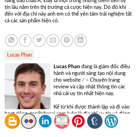
hàng đầu châu Á. Đây là một trong những điểm đến uy
tín lâu năm trên thị trường cá cược hiện nay. Dó đó khi
đến với địa chỉ này anh em có thể yên tâm trải nghiệm tất
cả các sản phẩm hiện có.
Lucas Phan
Lucas Phan
đang là giám đốc điều
hành và người sáng tạo nội dung
cho website
/
– Chuyên trang
review và cập nhật thông tin các
nhà cái uy tín nhất hiện nay.
Kể từ khi được thành lập và đi vào
hoạt dộng, top8nhacai.com luôn là địa chỉ uy tín và đáng
tin cậy nên được nhiều cược thủ tin tưởng và ủng hộ.
Ngoài việc cung cấp và cập nhật những thông tin hữu ích
liên quan đến các nhà cái, trang web còn thường xuyên