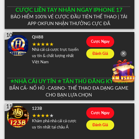
CƯỢC LIỀN TAY NHẬN NGAY IPHONE 17
BẢO HIỂM 100% VÉ CƯỢC ĐẦU TIÊN THỂ THAO | TẢI
APP OKFUN NHẬN THƯỞNG CỰC ĐÃ
10
QH88
Cược Ngay
Nhà cái cá cược trực tuyến
✕
Đánh Giá
uy tín & chất lượng nhất
Việt Nam
⭐️NHÀ CÁI UY TÍN ⭐️ TÂN THỦ ĐĂNG KÝ +88K
BẮN CÁ- NỔ HŨ -CASINO- THỂ THAO ĐA DẠNG GAME
CHO BẠN LỰA CHỌN
11
123B
Cược Ngay
Khám phá nhà cái cá cược
Đánh Giá
uy tín nhất tại châu Á