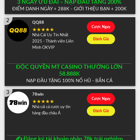
3 NGÀY ƯU ĐÃI – NẠP ĐẦU TẶNG 200%
ĐIỂM DANH NGÀY + 288K - GIỚI THIỆU BẠN + 200K
2
QQ88
Cược Ngay
Nhà Cái Uy Tín Nhất
Đánh Giá
2025 - Thành viên Liên
Minh OKVIP
ĐỘC QUYỀN MT CASINO THƯỞNG LỚN
58.888K
NẠP ĐẦU TẶNG 100% NỔ HŨ - BẮN CÁ
3
78win
Cược Ngay
Nhà cái cá cược uy tín
Đánh Giá
hàng đầu châu Á
✍️ Đăng ký tài khoản nhận 78k trải nghiệm