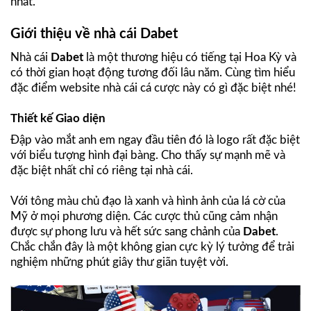
nhất.
Giới thiệu về nhà cái Dabet
Nhà cái
Dabet
là một thương hiệu có tiếng tại Hoa Kỳ và
có thời gian hoạt động tương đối lâu năm. Cùng tìm hiểu
đặc điểm website nhà cái cá cược này có gì đặc biệt nhé!
Thiết kế Giao diện
Đập vào mắt anh em ngay đầu tiên đó là logo rất đặc biệt
với biểu tượng hình đại bàng. Cho thấy sự mạnh mẽ và
đặc biệt nhất chỉ có riêng tại nhà cái.
Với tông màu chủ đạo là xanh và hình ảnh của lá cờ của
Mỹ ở mọi phương diện. Các cược thủ cũng cảm nhận
được sự phong lưu và hết sức sang chảnh của
Dabet
.
Chắc chắn đây là một không gian cực kỳ lý tưởng để trải
nghiệm những phút giây thư giãn tuyệt vời.