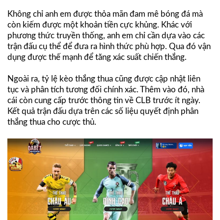
Không chỉ anh em được thỏa mãn đam mê bóng đá mà
còn kiếm được một khoản tiền cực khủng. Khác với
phương thức truyền thống, anh em chỉ cần dựa vào các
trận đấu cụ thể để đưa ra hình thức phù hợp. Qua đó vận
dụng được thế mạnh để tăng xác suất chiến thắng.
Ngoài ra, tỷ lệ kèo thắng thua cũng được cập nhật liên
tục và phân tích tương đối chính xác. Thêm vào đó, nhà
cái
còn cung cấp trước thông tin về CLB trước ít ngày.
Kết quả trận đấu dựa trên các số liệu quyết định phân
thắng thua cho cược thủ.