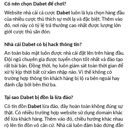
Có nên chọn Dabet để chơi?
Website nhà cái cá cược
Dabet
luôn là lựa chọn hàng đầu
của nhiều cược thủ thích sự mới lạ và đặc biệt. Thêm vào
đó, nơi này có tỷ lệ trả thưởng cao nhất được lượng lớn
giới cược thủ săn đón.
Nhà cái Dabet có bị hack thông tin?
An toàn bảo mật luôn được nhà cái đặt lên trên hàng đầu.
Đội ngũ chuyên gia được tuyển chọn tốt nhất và đào tạo
rất bài bản. Đồng thời, họ luôn giám sát toàn thời gian
để
xử lý kịp thời bất cứ xâm nhập nào. Vì thế không có
trường hợp thông tin khách hàng bị lộ ra bên ngoài hay
đánh cắp bởi bên thứ ba.
Tại sao Dabet bị đồn là lừa đảo?
Có tin đồn
Dabet
lừa đảo, đây hoàn toàn không đúng sự
thật. Có nhiều trường hợp website sử dụng domain khác
để lừa khách hàng. Thêm vào đó, chiều hướng khác nhau
rộ lên tin đồn vô căn cứ. Nhà cái luôn đảm bảo đứng đắn