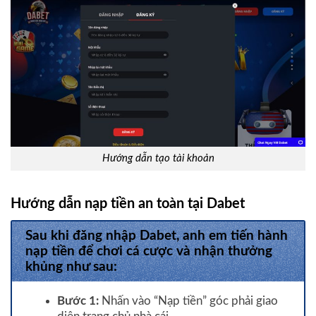
Hướng dẫn tạo tài khoản
Hướng dẫn nạp tiền an toàn tại Dabet
Sau khi đăng nhập Dabet, anh em tiến hành
nạp tiền để chơi cá cược và nhận thưởng
khủng như sau:
Bước 1:
Nhấn vào “Nạp tiền” góc phải giao