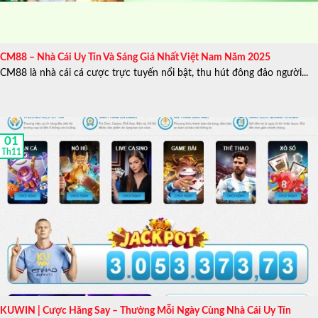
CM88 – Nhà Cái Uy Tín Và Sáng Giá Nhất Việt Nam Năm 2025
CM88 là nhà cái cá cược trực tuyến nổi bật, thu hút đông đảo người...
01
Th11
KUWIN | Cược Hăng Say – Thưởng Mỗi Ngày Cùng Nhà Cái Uy Tín