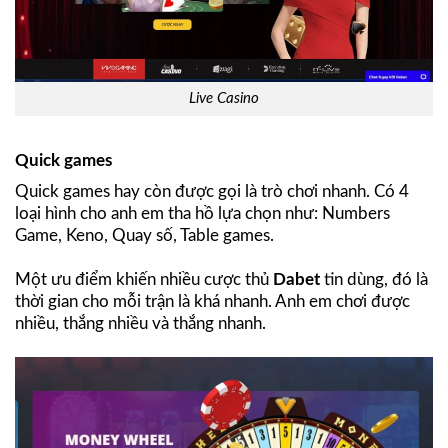
Live Casino
Quick games
Quick games hay còn được gọi là trò chơi nhanh. Có 4
loại hình cho anh em tha hồ lựa chọn như: Numbers
Game, Keno, Quay số, Table games.
Một ưu điểm khiến nhiều cược thủ
Dabet
tin dùng, đó là
thời gian cho mỗi trận là khá nhanh. Anh em chơi được
nhiều, thắng nhiều và thắng nhanh.