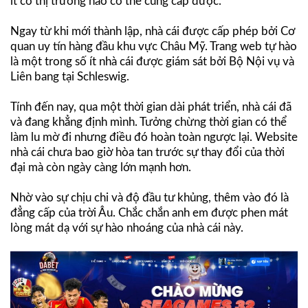
ít có thị trường nào có thể cung cấp được.
Ngay từ khi mới thành lập, nhà cái được cấp phép bởi Cơ
quan uy tín hàng đầu khu vực Châu Mỹ. Trang web tự hào
là một trong số ít nhà cái được giám sát bởi Bộ Nội vụ và
Liên bang tại Schleswig.
Tính đến nay, qua một thời gian dài phát triển, nhà cái đã
và đang khẳng định mình. Tưởng chừng thời gian có thể
làm lu mờ đi nhưng điều đó hoàn toàn ngược lại. Website
nhà cái chưa bao giờ hòa tan trước sự thay đổi của thời
đại mà còn ngày càng lớn mạnh hơn.
Nhờ vào sự chịu chi và độ đầu tư khủng, thêm vào đó là
đẳng cấp của trời Âu. Chắc chắn anh em được phen mát
lòng mát dạ với sự hào nhoáng của nhà cái này.