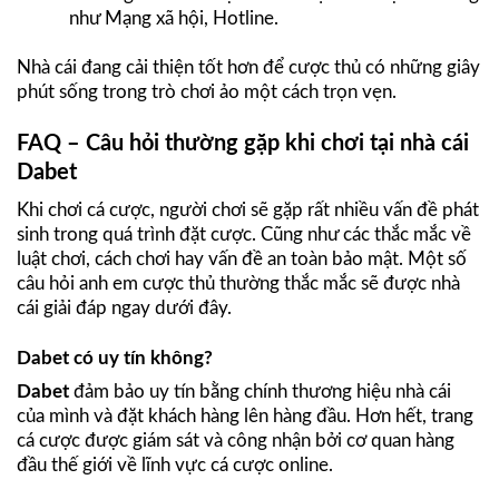
như Mạng xã hội, Hotline.
Nhà cái đang cải thiện tốt hơn để cược thủ có những giây
phút sống trong trò chơi ảo một cách trọn vẹn.
FAQ – Câu hỏi thường gặp khi chơi tại nhà cái
Dabet
Khi chơi cá cược, người chơi sẽ gặp rất nhiều vấn đề phát
sinh trong quá trình đặt cược. Cũng như các thắc mắc về
luật chơi, cách chơi hay vấn đề an toàn bảo mật. Một số
câu hỏi anh em cược thủ thường thắc mắc sẽ được nhà
cái giải đáp ngay dưới đây.
Dabet có uy tín không?
Dabet
đảm bảo uy tín bằng chính thương hiệu nhà cái
của mình và đặt khách hàng lên hàng đầu. Hơn hết, trang
cá cược được giám sát và công nhận bởi cơ quan hàng
đầu thế giới về lĩnh vực cá cược online.