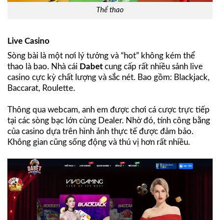
Thể thao
Live Casino
Sòng bài là một nơi lý tưởng và “hot” không kém thể
thao là bao. Nhà cái
Dabet
cung cấp rất nhiều sảnh live
casino cực kỳ chất lượng và sắc nét. Bao gồm: Blackjack,
Baccarat, Roulette.
Thông qua webcam, anh em được chơi cá cược trực tiếp
tại các sòng bạc lớn cùng Dealer. Nhờ đó, tính công bằng
của casino dựa trên hình ảnh thực tế được đảm bảo.
Không gian cũng sống động và thú vị hơn rất nhiều.