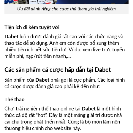
Ưu đãi dành riêng cho cược thủ tham gia trải nghiệm
Tiện ích đi kèm tuyệt vời
Dabet
luôn được đánh giá rất cao với các chức năng và
thao tác dễ sử dụng. Anh em còn được bổ sung thêm
nhiều tiện ích hết sức tiện lợi. Ví dụ: xem live trực tuyến
miễn phí, nạp/rút tiền nhanh,…
Các sản phẩm cá cược hấp dẫn tại Dabet
Sản phẩm của
Dabet
phải gọi là cực phẩm. Các loại hình
cá cược được đánh giá cao phải kể đến như:
Thể thao
Chơi trải nghiệm thể thao online tại
Dabet
là một hình
thức cá độ rất “hot”. Đây là một mảng giải trí được nhà
cái chú trọng phát triển nhất. Cũng là bộ môn làm nên
thương hiệu chính cho website này.