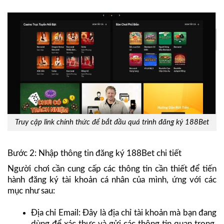
Truy cập link chính thức để bắt đầu quá trình đăng ký 188Bet
Bước 2: Nhập thông tin đăng ký 188Bet chi tiết
Người chơi cần cung cấp các thông tin cần thiết để tiến
hành đăng ký tài khoản cá nhân của mình, ứng với các
mục như sau:
Địa chỉ Email: Đây là địa chỉ tài khoản mà bạn đang
dùng để xác thực và gửi các thông tin quan trọng,