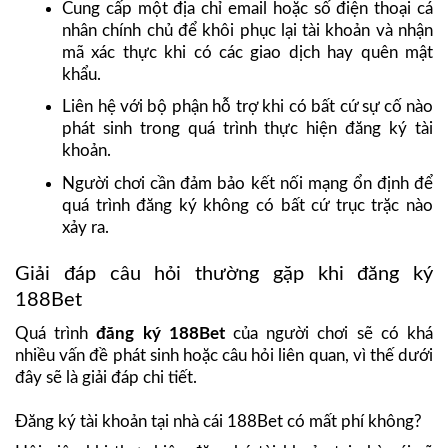
Cung cấp một địa chỉ email hoặc số điện thoại cá
nhân chính chủ để khôi phục lại tài khoản và nhận
mã xác thực khi có các giao dịch hay quên mật
khẩu.
Liên hệ với bộ phận hỗ trợ khi có bất cứ sự cố nào
phát sinh trong quá trình thực hiện đăng ký tài
khoản.
Người chơi cần đảm bảo kết nối mạng ổn định để
quá trình đăng ký không có bất cứ trục trặc nào
xảy ra.
Giải đáp câu hỏi thường gặp khi đăng ký
188Bet
Quá trình
đăng ký 188Bet
của người chơi sẽ có khá
nhiều vấn đề phát sinh hoặc câu hỏi liên quan, vì thế dưới
đây sẽ là giải đáp chi tiết.
Đăng ký tài khoản tại nhà cái 188Bet có mất phí không?