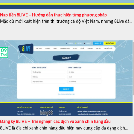
hiểu rõ hơn về
Lucas Phan
:
Nạp tiền 8LIVE – Hướng dẫn thực hiện từng phương pháp
Lucas Phan
là ai?
Mặc dù mới xuất hiện trên thị trường cá độ Việt Nam, nhưng 8Live đã...
Họ và tên:
Lucas Phan
– Phan Anh Huy
Ngày sinh: 7/8/1988
Giới tính: Nam
09
Quê quán: TP. Hồ Chí Minh
Th4
Địa chỉ hiện tại: 98/5C Phan Văn Hân, Phường 17,
Bình Thạnh, Thành phố Hồ Chí Minh, Việt Nam.
Trình độ học vấn: Đại học
Số điện thoại liên hệ: 0911 733 756
Lucas Phan
từng học và tốt nghiệp loại giỏi tại trường
Đại học Hoa Sen chuyên ngành ngôn ngữ Anh.
Đăng ký 8LIVE – Trải nghiệm các dịch vụ xanh chín hàng đầu
Anh có niềm đam mê sâu sắc với các môn thể thao, đặc
8LIVE là địa chỉ xanh chín hàng đầu hiện nay cung cấp đa dạng dịch...
biệt là bóng đá. Từ đó đã khiến anh có động lực tìm hiểu