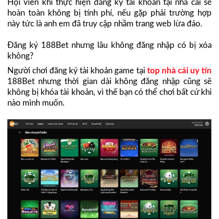
Hội viên khi thực hiện đăng ký tài khoản tại nhà cái sẽ
hoàn toàn không bị tính phí, nếu gặp phải trường hợp
này tức là anh em đã truy cập nhầm trang web lừa đảo.
Đăng ký 188Bet nhưng lâu không đăng nhập có bị xóa
không?
Người chơi đăng ký tài khoản game tại
top nhà cái uy tín
188Bet nhưng thời gian dài không đăng nhập cũng sẽ
không bị khóa tài khoản, vì thế bạn có thể chơi bất cứ khi
nào mình muốn.