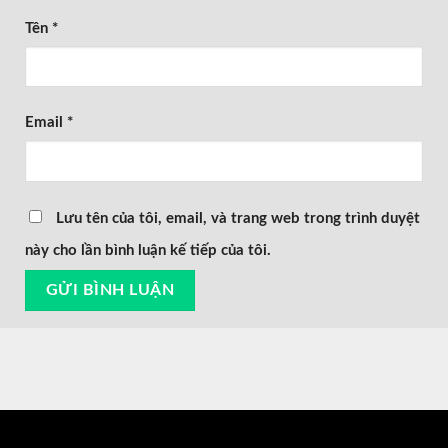
Tên
*
Email
*
Lưu tên của tôi, email, và trang web trong trình duyệt
này cho lần bình luận kế tiếp của tôi.