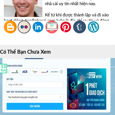
nhà cái uy tín nhất hiện nay.
Kể từ khi được thành lập và đi vào
hoạt dộng, top8nhacai.com luôn là địa chỉ uy tín và đáng
tin cậy nên được nhiều cược thủ tin tưởng và ủng hộ.
Ngoài việc cung cấp và cập nhật những thông tin hữu ích
liên quan đến các nhà cái, trang web còn thường xuyên
thực hiện nhiều bài review, đánh giá các nhà cái uy tín
giúp chơi có thêm nhiều thông tin hữu ích trước khi tham
Có Thể Bạn Chưa Xem
gia trải nghiệm các sản phẩm giải trí tại nhà cái.
Lucas Phan
hiện đang là nhân vật giữ vai trò sáng tạo nội
13
Th4
dung chính tại top8nhacai.com. Anh có hơn 10 năm kinh
nghiệm trong việc nghiên cứu và viết bài đánh giá nhà
cái. Hiện tại, team content tại top8nhacai.com đã có hơn
10 người và chính anh là người đứng đầu giữ vai trò
trưởng nhóm, dẫn dắt và khơi nguồn cảm hứng cho cả
đội.
Hãy cùng điểm qua một vài thông tin cụ thể dưới đây để