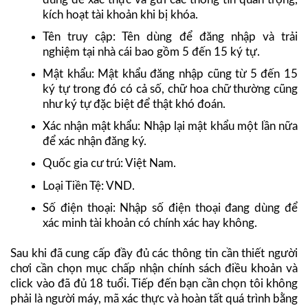
kích hoạt tài khoản khi bị khóa.
Tên truy cập: Tên dùng để đăng nhập và trải
nghiệm tại nhà cái bao gồm 5 đến 15 ký tự.
Mật khẩu: Mật khẩu đăng nhập cũng từ 5 đến 15
ký tự trong đó có cả số, chữ hoa chữ thường cũng
như ký tự đặc biệt để thật khó đoán.
Xác nhận mật khẩu: Nhập lại mật khẩu một lần nữa
để xác nhận đăng ký.
Quốc gia cư trú: Việt Nam.
Loại Tiền Tệ: VND.
Số điện thoại: Nhập số điện thoại đang dùng để
xác minh tài khoản có chính xác hay không.
Sau khi đã cung cấp đầy đủ các thông tin cần thiết người
chơi cần chọn mục chấp nhận chính sách điều khoản và
click vào đã đủ 18 tuổi. Tiếp đến bạn cần chọn tôi không
phải là người máy, mã xác thực và hoàn tất quá trình bằng