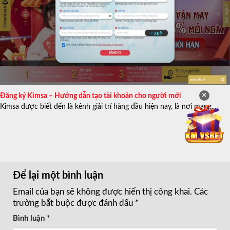
Đăng ký Kimsa – Hướng dẫn tạo tài khoản cho người mới
✕
Kimsa được biết đến là kênh giải trí hàng đầu hiện nay, là nơi mang...
Để lại một bình luận
Email của bạn sẽ không được hiển thị công khai.
Các
trường bắt buộc được đánh dấu
*
Bình luận
*