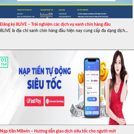
Lucas Phan
từng học và tốt nghiệp loại giỏi tại trường
Đại học Hoa Sen chuyên ngành ngôn ngữ Anh.
Đăng ký 8LIVE – Trải nghiệm các dịch vụ xanh chín hàng đầu
Anh có niềm đam mê sâu sắc với các môn thể thao, đặc
8LIVE là địa chỉ xanh chín hàng đầu hiện nay cung cấp đa dạng dịch...
biệt là bóng đá. Từ đó đã khiến anh có động lực tìm hiểu
chi tiết thông tin về chúng, ban đầu anh tìm hiểu về luật
chơi và các nhà cái uy tín.
Sau 1 thời gian tìm hiểu thì anh nhận thấy rằng không
01
Th4
phải nhà cái nào cũng uy tín như những gì mà họ quảng
cáo và không muốn những người chơi khác bị lừa nên
anh cùng các bạn của mình đã lập thành một team chuyên
nghiên cứu và viết bài đánh giá các nhà cái để giúp người
chơi có cái nhìn tổng quát nhất trước khi quyết định trải
nghiệm và tham gia các sản phẩm cá cược tại nhà cái.
Nạp tiền M8win – Hướng dẫn giao dịch siêu tốc cho người mới