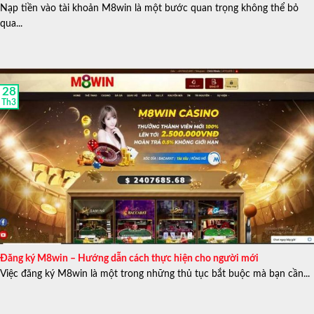
Nạp tiền vào tài khoản M8win là một bước quan trọng không thể bỏ
qua...
28
Th3
Đăng ký M8win – Hướng dẫn cách thực hiện cho người mới
Việc đăng ký M8win là một trong những thủ tục bắt buộc mà bạn cần...