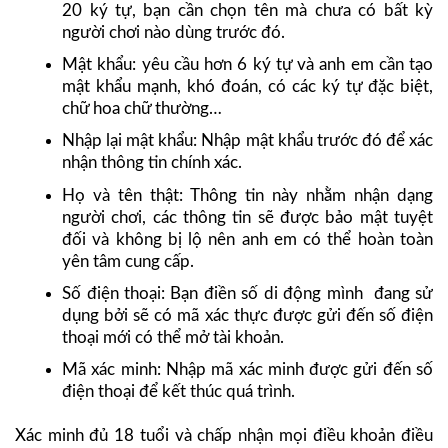
20 ký tự, bạn cần chọn tên mà chưa có bất kỳ
người chơi nào dùng trước đó.
Mật khẩu: yêu cầu hơn 6 ký tự và anh em cần tạo
mật khẩu mạnh, khó đoán, có các ký tự đặc biệt,
chữ hoa chữ thường…
Nhập lại mật khẩu: Nhập mật khẩu trước đó để xác
nhận thông tin chính xác.
Họ và tên thật: Thông tin này nhằm nhận dạng
người chơi, các thông tin sẽ được bảo mật tuyệt
đối và không bị lộ nên anh em có thể hoàn toàn
yên tâm cung cấp.
Số điện thoại: Bạn điền số di động mình đang sử
dụng bởi sẽ có mã xác thực được gửi đến số điện
thoại mới có thể mở tài khoản.
Mã xác minh: Nhập mã xác minh được gửi đến số
điện thoại để kết thúc quá trình.
Xác minh đủ 18 tuổi và chấp nhận mọi điều khoản điều