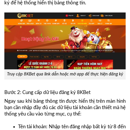
ký để hệ thống hiển thị bảng thông tin.
Truy cập 8KBet qua link dẫn hoặc mở app để thực hiện đăng ký
Bước 2: Cung cấp dữ liệu đăng ký 8KBet
Ngay sau khi bảng thông tin được hiển thị trên màn hình
bạn cần nhập đầy đủ các dữ liệu tài khoản cần thiết mà hệ
thống yêu cầu vào từng mục, cụ thể:
Tên tài khoản: Nhập tên đăng nhập bất kỳ từ 8 đến