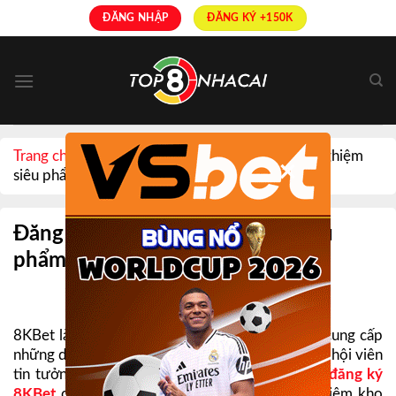
Skip
ĐĂNG NHẬP
ĐĂNG KÝ +150K
to
content
Trang chủ
»
Hướng dẫn
»
Đăng ký 8KBet – Trải nghiệm
×
siêu phẩm xanh chín hấp dẫn
Đăng ký 8KBet – Trải nghiệm siêu
phẩm xanh chín hấp dẫn
Ngày viết
06/09/2023
bởi
Lucas Phan
8KBet là nhà cái trực tuyến hàng đầu hiện nay cung cấp
những dịch vụ xanh chín ấn tượng và được nhiều hội viên
tin tưởng lựa chọn. Và để tham gia anh em cần
đăng ký
8KBet
cũng như thực hiện nạp tiền và trải nghiệm kho