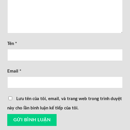
Tên
*
Email
*
Lưu tên của tôi, email, và trang web trong trình duyệt
này cho lần bình luận kế tiếp của tôi.