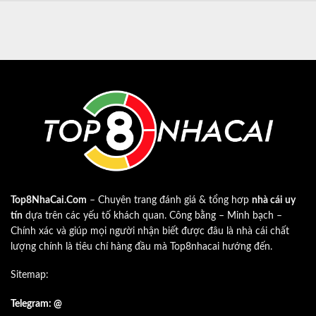
Top8NhaCai.Com
– Chuyên trang đánh giá & tổng hơp
nhà cái uy
tín
dựa trên các yếu tố khách quan. Công bằng – Minh bạch –
Chính xác và giúp mọi người nhận biết được đâu là nhà cái chất
lượng chính là tiêu chí hàng đầu mà Top8nhacai hướng đến.
Sitemap:
Telegram: @