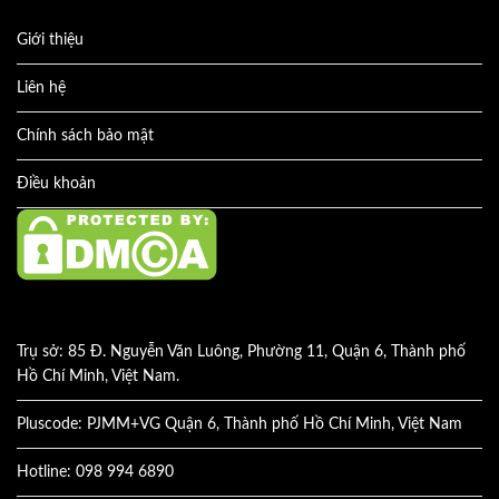
Giới thiệu
Liên hệ
Chính sách bảo mật
Điều khoản
Trụ sở: 85 Đ. Nguyễn Văn Luông, Phường 11, Quận 6, Thành phố
Hồ Chí Minh, Việt Nam.
Pluscode: PJMM+VG Quận 6, Thành phố Hồ Chí Minh, Việt Nam
Hotline: 098 994 6890