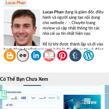
Lucas Phan
Lucas Phan
đang là giám đốc điều
hành và người sáng tạo nội dung
cho website
/
– Chuyên trang
review và cập nhật thông tin các
nhà cái uy tín nhất hiện nay.
Kể từ khi được thành lập và đi vào
hoạt dộng, top8nhacai.com luôn là địa chỉ uy tín và đáng
tin cậy nên được nhiều cược thủ tin tưởng và ủng hộ.
Ngoài việc cung cấp và cập nhật những thông tin hữu ích
liên quan đến các nhà cái, trang web còn thường xuyên
thực hiện nhiều bài review, đánh giá các nhà cái uy tín
giúp chơi có thêm nhiều thông tin hữu ích trước khi tham
Có Thể Bạn Chưa Xem
gia trải nghiệm các sản phẩm giải trí tại nhà cái.
Lucas Phan
hiện đang là nhân vật giữ vai trò sáng tạo nội
13
Th4
dung chính tại top8nhacai.com. Anh có hơn 10 năm kinh
nghiệm trong việc nghiên cứu và viết bài đánh giá nhà
cái. Hiện tại, team content tại top8nhacai.com đã có hơn