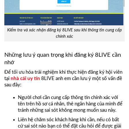
Kiểm tra và xác nhận đăng ký 8LIVE sau khi thông tin cung cấp
chính xác
Những lưu ý quan trọng khi đăng ký 8LIVE cần
nhớ
Để tối ưu hóa trải nghiệm khi thực hiện đăng ký hội viên
tại
nhà cái uy tín
8LIVE anh em cần lưu ý một số vấn đề
sau đây:
Người chơi cần cung cấp thông tin chính xác với
tên trên hồ sơ cá nhân, thẻ ngân hàng của mình để
tránh những sai sót không mong muốn sau này.
Liên hệ chăm sóc khách hàng khi cần, nếu có bất
cứ sai sót nào bạn có thể đặt câu hỏi để được giải