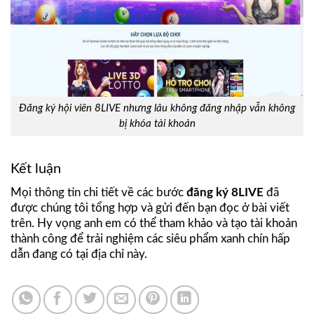
Đăng ký hội viên 8LIVE nhưng lâu không đăng nhập vẫn không
bị khóa tài khoản
Kết luận
Mọi thông tin chi tiết về các bước
đăng ký 8LIVE
đã
được chúng tôi tổng hợp và gửi đến bạn đọc ở bài viết
trên. Hy vọng anh em có thể tham khảo và tạo tài khoản
thành công để trải nghiệm các siêu phẩm xanh chín hấp
dẫn đang có tại địa chỉ này.