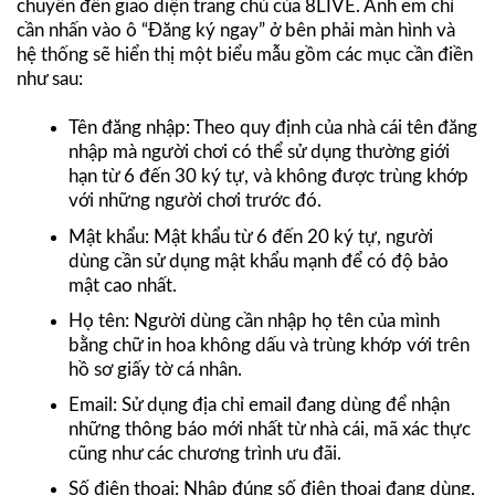
chuyển đến giao diện trang chủ của 8LIVE. Anh em chỉ
cần nhấn vào ô “Đăng ký ngay” ở bên phải màn hình và
hệ thống sẽ hiển thị một biểu mẫu gồm các mục cần điền
như sau:
Tên đăng nhập: Theo quy định của nhà cái tên đăng
nhập mà người chơi có thể sử dụng thường giới
hạn từ 6 đến 30 ký tự, và không được trùng khớp
với những người chơi trước đó.
Mật khẩu: Mật khẩu từ 6 đến 20 ký tự, người
dùng cần sử dụng mật khẩu mạnh để có độ bảo
mật cao nhất.
Họ tên: Người dùng cần nhập họ tên của mình
bằng chữ in hoa không dấu và trùng khớp với trên
hồ sơ giấy tờ cá nhân.
Email: Sử dụng địa chỉ email đang dùng để nhận
những thông báo mới nhất từ nhà cái, mã xác thực
cũng như các chương trình ưu đãi.
Số điện thoại: Nhập đúng số điện thoại đang dùng,