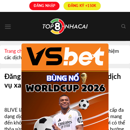
Skip
ĐĂNG NHẬP
ĐĂNG KÝ +150K
to
content
Trang chủ
»
Hướng dẫn
»
Đăng ký 8LIVE – Trải nghiệm
×
các dịch vụ xanh chín hàng đầu
Đăng ký 8LIVE – Trải nghiệm các dịch
vụ xanh chín hàng đầu
Ngày viết
09/04/2024
bởi
Lucas Phan
8LIVE là địa chỉ xanh chín hàng đầu hiện nay cung cấp đa
dạng dịch vụ cá cược trực tuyến đặc sắc. Sân chơi mang
đến không gian giải trí lý tưởng, nơi mà người chơi có thể
thỏa sức với đam mê của mình. Bài viết sau đây là hướng