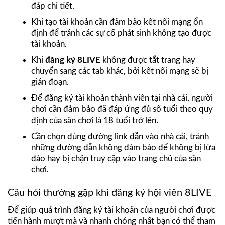
đáp chi tiết.
Khi tạo tài khoản cần đảm bảo kết nối mạng ổn
định để tránh các sự cố phát sinh không tạo được
tài khoản.
Khi
đăng ký 8LIVE
không được tắt trang hay
chuyển sang các tab khác, bởi kết nối mạng sẽ bị
gián đoạn.
Để đăng ký tài khoản thành viên tại nhà cái, người
chơi cần đảm bảo đã đáp ứng đủ số tuổi theo quy
định của sân chơi là 18 tuổi trở lên.
Cần chọn đúng đường link dẫn vào nhà cái, tránh
những đường dẫn không đảm bảo để không bị lừa
đảo hay bị chặn truy cập vào trang chủ của sân
chơi.
Câu hỏi thường gặp khi đăng ký hội viên 8LIVE
Để giúp quá trình
đăng ký tài khoản
của người chơi được
tiến hành mượt mà và nhanh chóng nhất bạn có thể tham