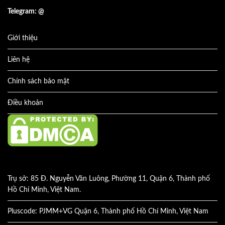
Telegram: @
Giới thiệu
Liên hệ
Chính sách bảo mật
Điều khoản
Trụ sở: 85 Đ. Nguyễn Văn Luông, Phường 11, Quận 6, Thành phố
Hồ Chí Minh, Việt Nam.
Pluscode: PJMM+VG Quận 6, Thành phố Hồ Chí Minh, Việt Nam