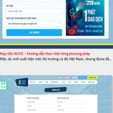
nghiệm trong việc nghiên cứu và viết bài đánh giá nhà
cái. Hiện tại, team content tại top8nhacai.com đã có hơn
10 người và chính anh là người đứng đầu giữ vai trò
trưởng nhóm, dẫn dắt và khơi nguồn cảm hứng cho cả
đội.
Hãy cùng điểm qua một vài thông tin cụ thể dưới đây để
hiểu rõ hơn về
Lucas Phan
:
Nạp tiền 8LIVE – Hướng dẫn thực hiện từng phương pháp
Lucas Phan
là ai?
Mặc dù mới xuất hiện trên thị trường cá độ Việt Nam, nhưng 8Live đã...
Họ và tên:
Lucas Phan
– Phan Anh Huy
Ngày sinh: 7/8/1988
Giới tính: Nam
09
Quê quán: TP. Hồ Chí Minh
Th4
Địa chỉ hiện tại: 98/5C Phan Văn Hân, Phường 17,
Bình Thạnh, Thành phố Hồ Chí Minh, Việt Nam.
Trình độ học vấn: Đại học