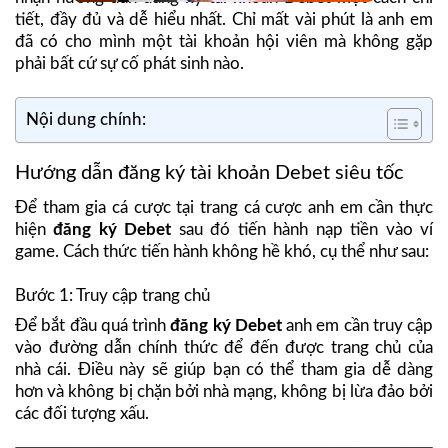
tiết, đầy đủ và dễ hiểu nhất. Chỉ mất vài phút là anh em
đã có cho mình một tài khoản hội viên mà không gặp
phải bất cứ sự cố phát sinh nào.
Nội dung chính:
Hướng dẫn đăng ký tài khoản Debet siêu tốc
Để tham gia cá cược tại trang cá cược anh em cần thực
hiện
đăng ký Debet
sau đó tiến hành nạp tiền vào ví
game. Cách thức tiến hành không hề khó, cụ thể như sau:
Bước 1: Truy cập trang chủ
Để bắt đầu quá trình
đăng ký Debet
anh em cần truy cập
vào đường dẫn chính thức để đến được trang chủ của
nhà cái. Điều này sẽ giúp bạn có thể tham gia dễ dàng
hơn và không bị chặn bởi nhà mạng, không bị lừa đảo bởi
các đối tượng xấu.