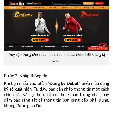
Truy cập trang chủ chính thức của nhà cái Debet để không bị
chặn
Bước 2: Nhập thông tin
Khi bạn nhấp vào phần “
Đăng ký Debet
,” biểu mẫu đăng
ký sẽ xuất hiện. Tại đây, bạn cần nhập thông tin một cách
chính xác và cụ thể nhất có thể. Quan trọng nhất, hãy
đảm bảo rằng tất cả thông tin bạn cung cấp phải đúng,
không được gian lận.