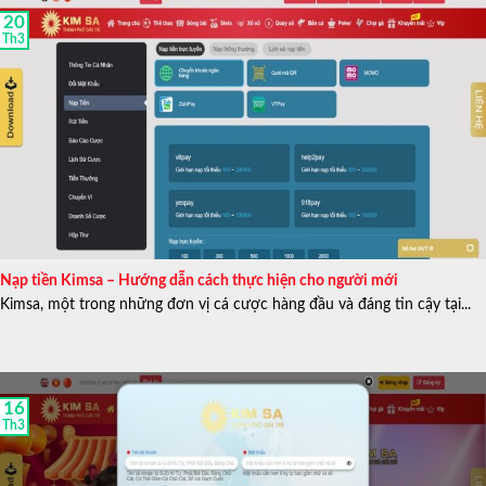
20
Th3
Nạp tiền Kimsa – Hướng dẫn cách thực hiện cho người mới
Kimsa, một trong những đơn vị cá cược hàng đầu và đáng tin cậy tại...
16
Th3