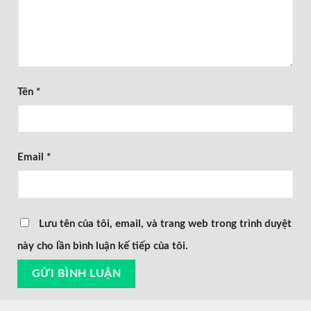
Tên
*
Email
*
Lưu tên của tôi, email, và trang web trong trình duyệt
này cho lần bình luận kế tiếp của tôi.