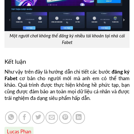
Một người chơi không thể đăng ký nhiều tài khoản tại nhà cái
Fabet
Kết luận
Như vậy trên đây là hướng dẫn chi tiết các bước
đăng ký
Fabet
cơ bản cho người mới mà anh em có thể tham
khảo. Quá trình được thực hiện không hề phức tạp, bạn
cũng được đảm bảo an toàn mọi dữ liệu cá nhân và được
trải nghiệm đa dạng siêu phẩm hấp dẫn.
Lucas Phan