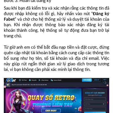
Bước 3: Hoàn tất đăng ký
Sau khi bạn đã kiểm tra và xác nhận rằng các thông tin đã
được nhập không có lỗi gì, hãy nhấn vào nút “
Đăng ký
Fabet
” và chờ cho hệ thống xử lý và duyệt tài khoản của
bạn. Khi nhận được thông báo xác nhận đăng ký tài
khoản thành công, hệ thống sẽ tự động đưa bạn trở lại
trang chủ.
Từ giờ anh em có thể bắt đầu nạp tiền và đặt cược, đừng
quên cập nhật tài khoản bằng cách cung cấp các thông tin
bổ sung như họ tên, số tài khoản và địa chỉ email. Việc
này giúp rút ngắn thời gian xử lý giao dịch trong tương
lai, vì bạn không cần phải xác minh lại thông tin.