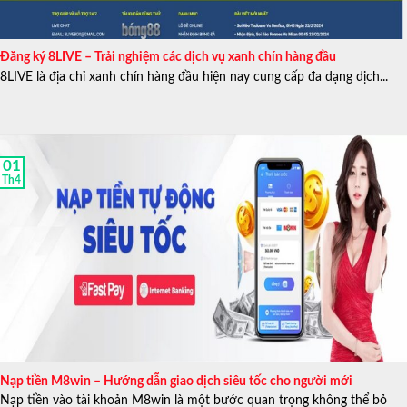
Lucas Phan
từng học và tốt nghiệp loại giỏi tại trường
Đại học Hoa Sen chuyên ngành ngôn ngữ Anh.
Đăng ký 8LIVE – Trải nghiệm các dịch vụ xanh chín hàng đầu
Anh có niềm đam mê sâu sắc với các môn thể thao, đặc
8LIVE là địa chỉ xanh chín hàng đầu hiện nay cung cấp đa dạng dịch...
biệt là bóng đá. Từ đó đã khiến anh có động lực tìm hiểu
chi tiết thông tin về chúng, ban đầu anh tìm hiểu về luật
chơi và các nhà cái uy tín.
Sau 1 thời gian tìm hiểu thì anh nhận thấy rằng không
01
Th4
phải nhà cái nào cũng uy tín như những gì mà họ quảng
cáo và không muốn những người chơi khác bị lừa nên
anh cùng các bạn của mình đã lập thành một team chuyên
nghiên cứu và viết bài đánh giá các nhà cái để giúp người
chơi có cái nhìn tổng quát nhất trước khi quyết định trải
nghiệm và tham gia các sản phẩm cá cược tại nhà cái.
Nạp tiền M8win – Hướng dẫn giao dịch siêu tốc cho người mới
Nạp tiền vào tài khoản M8win là một bước quan trọng không thể bỏ