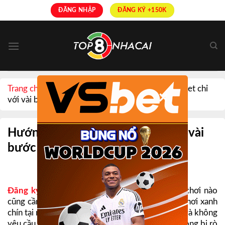
Skip
ĐĂNG NHẬP
ĐĂNG KÝ +150K
to
content
Trang chủ
»
Hướng dẫn
»
Hướng dẫn đăng ký Fabet chỉ
×
với vài bước thực hiện đơn giản
Hướng dẫn đăng ký Fabet chỉ với vài
bước thực hiện đơn giản
Ngày viết
17/10/2023
bởi
Lucas Phan
Đăng ký Fabet
là công đoạn mà bất cứ người chơi nào
cũng cần phải thực hiện để trải nghiệm kho trò chơi xanh
chín tại nhà cái. Quá trình tiến hành rất đơn giản và không
yêu cầu xét duyệt quá nhiều, hội viên cũng sẽ không bị rò