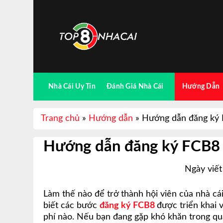
Skip
to
content
Nhà Cái Uy Tín
Đánh Giá Nhà Cái
Hướng Dẫn
Trang chủ
»
Hướng dẫn
»
Hướng dẫn đăng ký F
Hướng dẫn đăng ký FCB8 c
Ngày viế
Làm thế nào để trở thành hội viên của nhà c
biết các bước
đăng ký FCB8
được triển khai 
phí nào. Nếu bạn đang gặp khó khăn trong quá 