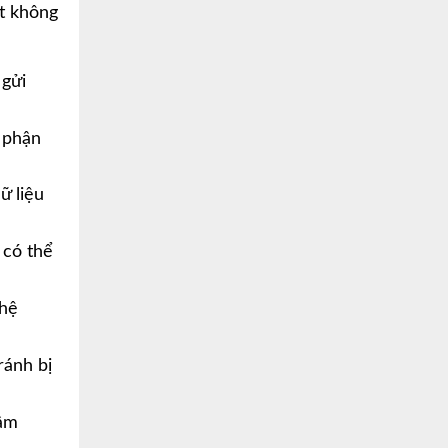
ót không
 gửi
ộ phận
ữ liệu
 có thể
 hệ
ránh bị
hầm