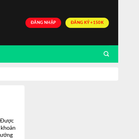
ĐĂNG NHẬP
ĐĂNG KÝ +150K
. Được
ứ khoản
 hướng