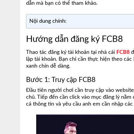
dẫn mà bạn có thể tham khảo.
Nội dung chính:
Hướng dẫn đăng ký FCB8
Thao tác đăng ký tài khoản tại nhà cái
FCB8
đ
lập tài khoản. Bạn chỉ cần thực hiện theo cá
xanh chín dễ dàng.
Bước 1: Truy cập FCB8
Đầu tiên người chơi cần truy cập vào websit
chủ. Tiếp đến cần click vào mục đăng lý nằm 
cá thông tin và yêu cầu anh em cần nhập các d