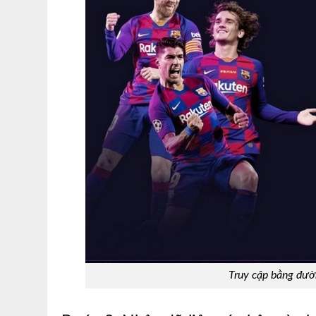
Truy cập bằng đườ