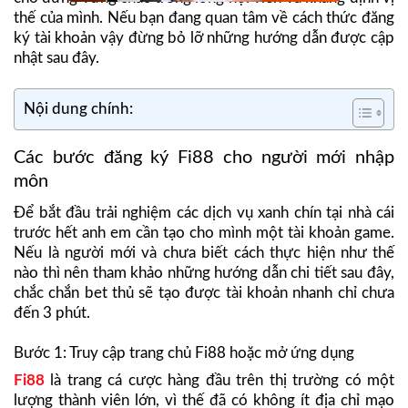
thế của mình. Nếu bạn đang quan tâm về cách thức đăng
ký tài khoản vậy đừng bỏ lỡ những hướng dẫn được cập
nhật sau đây.
Nội dung chính:
Các bước đăng ký Fi88 cho người mới nhập
môn
Để bắt đầu trải nghiệm các dịch vụ xanh chín tại nhà cái
trước hết anh em cần tạo cho mình một tài khoản game.
Nếu là người mới và chưa biết cách thực hiện như thế
nào thì nên tham khảo những hướng dẫn chi tiết sau đây,
chắc chắn bet thủ sẽ tạo được tài khoản nhanh chỉ chưa
đến 3 phút.
Bước 1: Truy cập trang chủ Fi88 hoặc mở ứng dụng
Fi88
là trang cá cược hàng đầu trên thị trường có một
lượng thành viên lớn, vì thế đã có không ít địa chỉ mạo