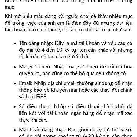
Bước 2: Điền chính xác các thông tin cần thiết ở từng
mục
Khi mở biểu mẫu đăng ký, người chơi sẽ thấy nhiều mục
để trống, việc của anh em là điền đầy đủ những dữ liệu
tài khoản của mình theo yêu cầu, cụ thể các mục như sau:
Tên đăng nhập: Đây là mã tài khoản và yêu cầu có
độ dài từ 4 đến 10 ký tự, tên cần khác với những
tài khoản đã tạo của người khác.
Mã giới thiệu: Nhập mã giới thiệu để tối ưu hóa
quyền lợi, bạn cũng có thể bỏ qua nếu không có.
Email: Nhập địa chỉ email thường sử dụng để nhận
thông báo về khuyến mãi hoặc các thay đổi chính
sách từ Fi88.
Số điện thoại: Nhập số điện thoại chính chủ, đã
liên kết với tài khoản ngân hàng để nhận mã xác
thực khi cần.
Mật khẩu đăng nhập: Bao gồm cả ký tự chữ và số,
có độ dài trong khoảng từ 6-20 ký tự, cần chọn