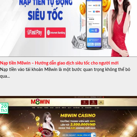
cáo và không muốn những người chơi khác bị lừa nên
anh cùng các bạn của mình đã lập thành một team chuyên
nghiên cứu và viết bài đánh giá các nhà cái để giúp người
chơi có cái nhìn tổng quát nhất trước khi quyết định trải
nghiệm và tham gia các sản phẩm cá cược tại nhà cái.
Nạp tiền M8win – Hướng dẫn giao dịch siêu tốc cho người mới
Nạp tiền vào tài khoản M8win là một bước quan trọng không thể bỏ
qua...
28
Th3