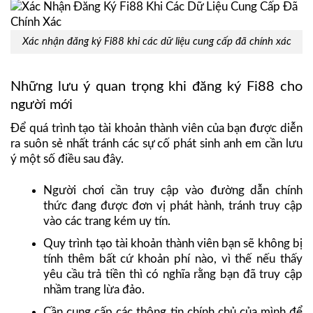
Xác nhận đăng ký Fi88 khi các dữ liệu cung cấp đã chính xác
Những lưu ý quan trọng khi đăng ký Fi88 cho
người mới
Để quá trình tạo tài khoản thành viên của bạn được diễn
ra suôn sẻ nhất tránh các sự cố phát sinh anh em cần lưu
ý một số điều sau đây.
Người chơi cần truy cập vào đường dẫn chính
thức đang được đơn vị phát hành, tránh truy cập
vào các trang kém uy tín.
Quy trình tạo tài khoản thành viên bạn sẽ không bị
tính thêm bất cứ khoản phí nào, vì thế nếu thấy
yêu cầu trả tiền thì có nghĩa rằng bạn đã truy cập
nhầm trang lừa đảo.
Cần cung cấp các thông tin chính chủ của mình để