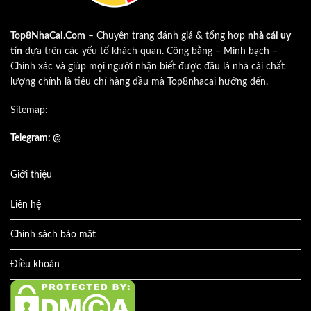
Top8NhaCai.Com
– Chuyên trang đánh giá & tổng hơp
nhà cái uy
tín
dựa trên các yếu tố khách quan. Công bằng – Minh bạch –
Chính xác và giúp mọi người nhận biết được đâu là nhà cái chất
lượng chính là tiêu chí hàng đầu mà Top8nhacai hướng đến.
Sitemap:
Telegram: @
Giới thiệu
Liên hệ
Chính sách bảo mật
Điều khoản