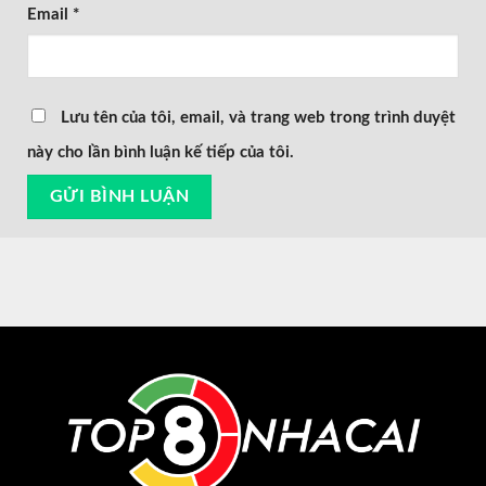
Email
*
Lưu tên của tôi, email, và trang web trong trình duyệt
này cho lần bình luận kế tiếp của tôi.