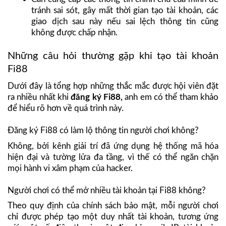
tránh sai sót, gây mất thời gian tạo tài khoản, các
giao dịch sau này nếu sai lệch thông tin cũng
không được chấp nhận.
Những câu hỏi thường gặp khi tạo tài khoản
Fi88
Dưới đây là tổng hợp những thắc mắc được hội viên đặt
ra nhiều nhất khi
đăng ký Fi88,
anh em có thể tham khảo
để hiểu rõ hơn về quá trình này.
Đăng ký Fi88 có làm lộ thông tin người chơi không?
Không, bởi kênh giải trí đã ứng dụng hệ thống mã hóa
hiện đại và tường lửa đa tầng, vì thế có thể ngăn chặn
mọi hành vi xâm phạm của hacker.
Người chơi có thể mở nhiều tài khoản tại Fi88 không?
Theo quy định của chính sách bảo mật, mỗi người chơi
chỉ được phép tạo một duy nhất tài khoản, tương ứng