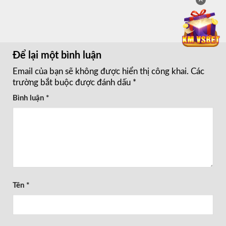
✕
Để lại một bình luận
Email của bạn sẽ không được hiển thị công khai.
Các
trường bắt buộc được đánh dấu
*
Bình luận
*
Tên
*