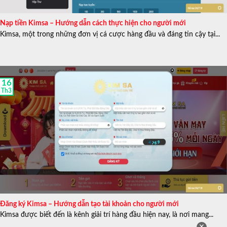
Nạp tiền Kimsa – Hướng dẫn cách thực hiện cho người mới
Kimsa, một trong những đơn vị cá cược hàng đầu và đáng tin cậy tại...
16
Th3
Đăng ký Kimsa – Hướng dẫn tạo tài khoản cho người mới
Kimsa được biết đến là kênh giải trí hàng đầu hiện nay, là nơi mang...