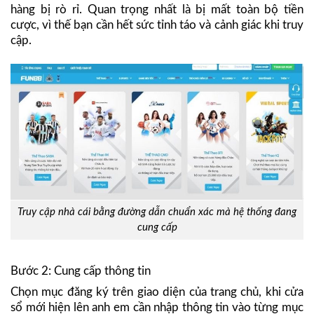
hàng bị rò rỉ. Quan trọng nhất là bị mất toàn bộ tiền
cược, vì thế bạn cần hết sức tỉnh táo và cảnh giác khi truy
cập.
Truy cập nhà cái bằng đường dẫn chuẩn xác mà hệ thống đang
cung cấp
Bước 2: Cung cấp thông tin
Chọn mục đăng ký trên giao diện của trang chủ, khi cửa
sổ mới hiện lên anh em cần nhập thông tin vào từng mục