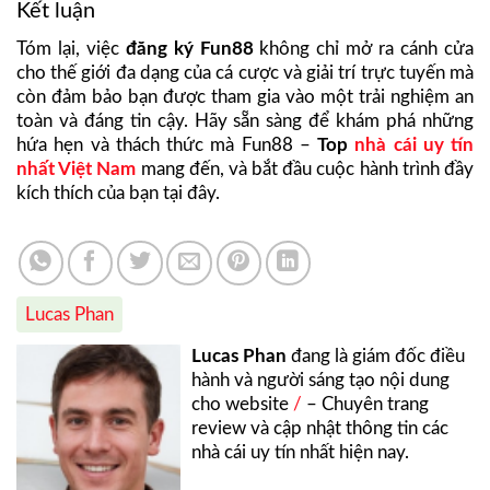
Kết luận
Tóm lại, việc
đăng ký Fun88
không chỉ mở ra cánh cửa
cho thế giới đa dạng của cá cược và giải trí trực tuyến mà
còn đảm bảo bạn được tham gia vào một trải nghiệm an
toàn và đáng tin cậy. Hãy sẵn sàng để khám phá những
hứa hẹn và thách thức mà Fun88 –
Top
nhà cái uy tín
nhất Việt Nam
mang đến, và bắt đầu cuộc hành trình đầy
kích thích của bạn tại đây.
Lucas Phan
Lucas Phan
đang là giám đốc điều
hành và người sáng tạo nội dung
cho website
/
– Chuyên trang
review và cập nhật thông tin các
nhà cái uy tín nhất hiện nay.