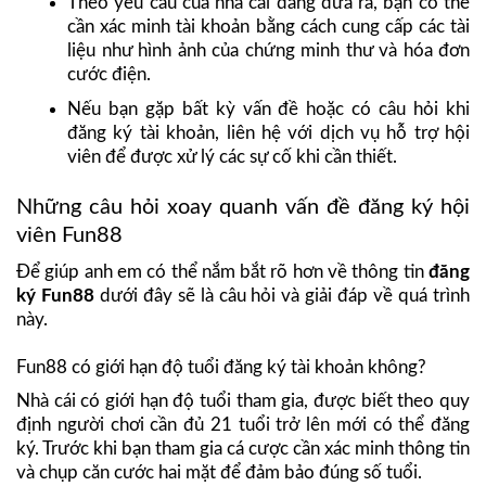
Theo yêu cầu của nhà cái đang đưa ra, bạn có thể
cần xác minh tài khoản bằng cách cung cấp các tài
liệu như hình ảnh của chứng minh thư và hóa đơn
cước điện.
Nếu bạn gặp bất kỳ vấn đề hoặc có câu hỏi khi
đăng ký tài khoản, liên hệ với dịch vụ hỗ trợ hội
viên để được xử lý các sự cố khi cần thiết.
Những câu hỏi xoay quanh vấn đề đăng ký hội
viên Fun88
Để giúp anh em có thể nắm bắt rõ hơn về thông tin
đăng
ký Fun88
dưới đây sẽ là câu hỏi và giải đáp về quá trình
này.
Fun88 có giới hạn độ tuổi đăng ký tài khoản không?
Nhà cái có giới hạn độ tuổi tham gia, được biết theo quy
định người chơi cần đủ 21 tuổi trở lên mới có thể đăng
ký. Trước khi bạn tham gia cá cược cần xác minh thông tin
và chụp căn cước hai mặt để đảm bảo đúng số tuổi.