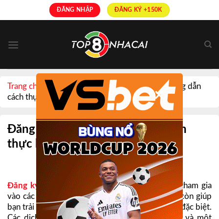
Skip
ĐĂNG NHẬP
ĐĂNG KÝ +150K
to
content
Trang chủ
»
Hướng dẫn
»
Đăng ký Fun88 – Hướng dẫn
×
cách thực hiện nhanh chóng nhất
Đăng ký Fun88 – Hướng dẫn cách
thực hiện nhanh chóng nhất
Ngày viết
15/09/2023
bởi
Lucas Phan
Đăng ký Fun88
không chỉ mở ra cánh cửa để tham gia
vào các trò chơi cá cược đa dạng và thú vị, mà còn giúp
bạn trải nghiệm những chương trình khuyến mãi đặc biệt.
Các dịch vụ hỗ trợ khách hàng chuyên nghiệp, và một