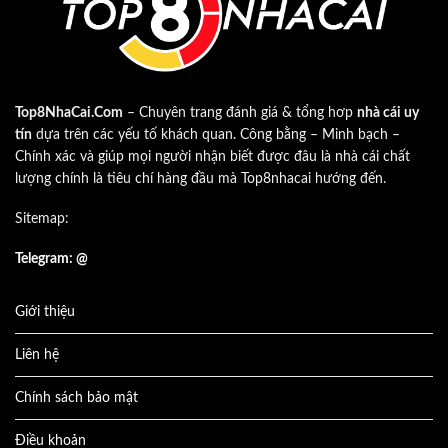
Top8NhaCai.Com
– Chuyên trang đánh giá & tổng hơp
nhà cái uy
tín
dựa trên các yếu tố khách quan. Công bằng – Minh bạch –
Chính xác và giúp mọi người nhận biết được đâu là nhà cái chất
lượng chính là tiêu chí hàng đầu mà Top8nhacai hướng đến.
Sitemap:
Telegram: @
Giới thiệu
Liên hệ
Chính sách bảo mật
Điều khoản