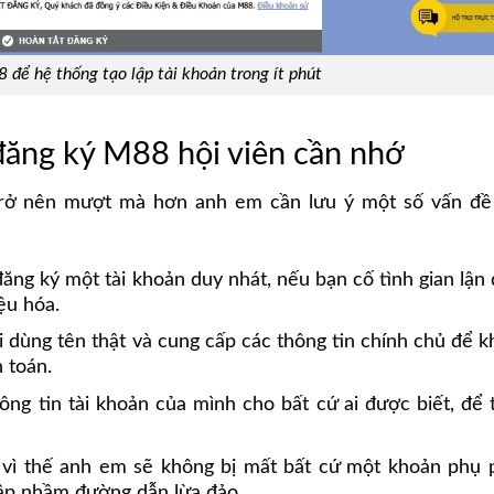
để hệ thống tạo lập tài khoản trong ít phút
đăng ký M88 hội viên cần nhớ
i trở nên mượt mà hơn anh em cần lưu ý một số vấn đề
đăng ký một tài khoản duy nhát, nếu bạn cố tình gian lận
iệu hóa.
i dùng tên thật và cung cấp các thông tin chính chủ để 
h toán.
ng tin tài khoản của mình cho bất cứ ai được biết, để 
 vì thế anh em sẽ không bị mất bất cứ một khoản phụ p
 cập nhầm đường dẫn lừa đảo.