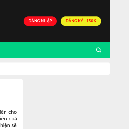
ĐĂNG NHẬP
ĐĂNG KÝ +150K
 đến cho
iện quá
 hiện sẽ