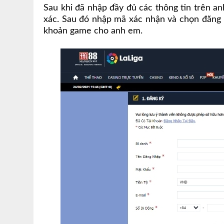
Sau khi đã nhập đầy đủ các thông tin trên an
xác. Sau đó nhập mã xác nhận và chọn đăng ký
khoản game cho anh em.