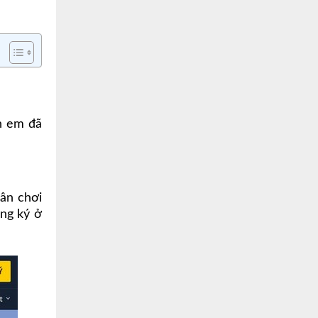
nh em đã
ân chơi
ăng ký ở