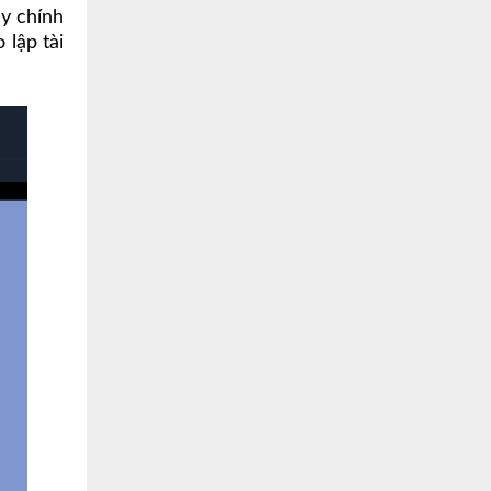
ày chính
 lập tài