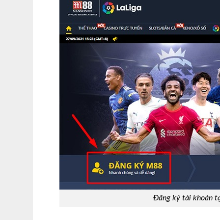
Đăng ký tài khoản tạ