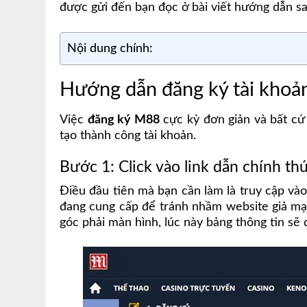
được gửi đến bạn đọc ở bài viết hướng dẫn s
Nội dung chính:
Hướng dẫn đăng ký tài khoả
Việc
đăng ký M88
cực kỳ đơn giản và bất cứ 
tạo thành công tài khoản.
Bước 1: Click vào link dẫn chính t
Điều đầu tiên mà bạn cần làm là truy cập và
đang cung cấp để tránh nhầm website giả mạo
góc phải màn hình, lúc này bảng thông tin sẽ 