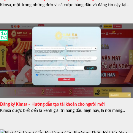
Kimsa, một trong những đơn vị cá cược hàng đầu và đáng tin cậy tại...
16
Th3
Đăng ký Kimsa – Hướng dẫn tạo tài khoản cho người mới
Kimsa được biết đến là kênh giải trí hàng đầu hiện nay, là nơi mang...