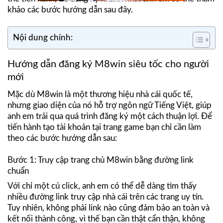
khảo các bước hướng dẫn sau đây.
Nội dung chính:
Hướng dẫn đăng ký M8win siêu tốc cho người
mới
Mặc dù M8win là một thương hiệu nhà cái quốc tế,
nhưng giao diện của nó hỗ trợ ngôn ngữ Tiếng Việt, giúp
anh em trải qua quá trình đăng ký một cách thuận lợi. Để
tiến hành tạo tài khoản tại trang game bạn chỉ cần làm
theo các bước hướng dẫn sau:
Bước 1: Truy cập trang chủ M8win bằng đường link
chuẩn
Với chỉ một cú click, anh em có thể dễ dàng tìm thấy
nhiều đường link truy cập nhà cái trên các trang uy tín.
Tuy nhiên, không phải link nào cũng đảm bảo an toàn và
kết nối thành công, vì thế bạn cần thật cẩn thận, không