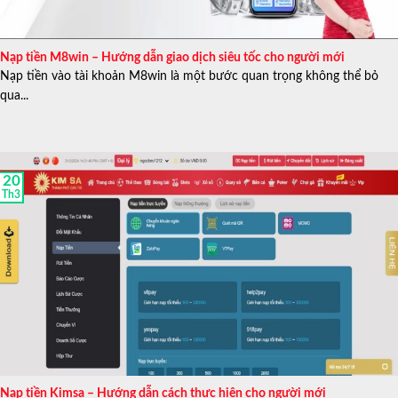
Nạp tiền M8win – Hướng dẫn giao dịch siêu tốc cho người mới
Nạp tiền vào tài khoản M8win là một bước quan trọng không thể bỏ
qua...
20
Th3
Nạp tiền Kimsa – Hướng dẫn cách thực hiện cho người mới