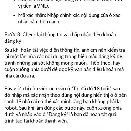
vị tiền là VND.
Mã xác nhận: Nhập chính xác nội dung của ô xác
nhận nằm bên cạnh.
Bước 3: Check lại thông tin và chấp nhận điều khoản
đăng ký
Sau khi hoàn tất việc điền thông tin, anh em nên kiểm tra
lại một lần nữa các nội dung trong biểu mẫu đăng ký để
tránh những sai sót không mong muốn. Tiếp theo, hãy
cuộn xuống phía dưới để đọc kỹ văn bản điều khoản mà
nhà cái đưa ra.
Bây giờ, chỉ còn việc tích vào ô “Tôi đã đủ 18 tuổi”, sau
đó nhập mã xác nhận theo đúng nội dung hiển thị ở ô bên
cạnh để nhà cái có thể xác minh rằng bạn không phải là
robot. Sau khi làm đúng các bước này, cuộn xuống phía
dưới và nhấp vào ô “Đăng ký” là bạn đã hoàn tất quá
trình tạo tài khoản thành viên.