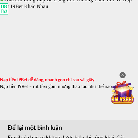
08
Th3
✕
Nạp tiền I9Bet dễ dàng, nhanh gọn chỉ sau vài giây
Nạp tiền I9Bet – rút tiền gồm những thao tác như thế nào chính xác...
Để lại một bình luận
Email của bạn sẽ không được hiển thị công khai.
Các