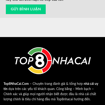
Top8NhaCai.Com
– Chuyên trang đánh giá & tổng hơp
nhà cái uy
tín
dựa trên các yếu tố khách quan. Công bằng – Minh bạch –
Chính xác và giúp mọi người nhận biết được đâu là nhà cái chất
lượng chính là tiêu chí hàng đầu mà Top8nhacai hướng đến.