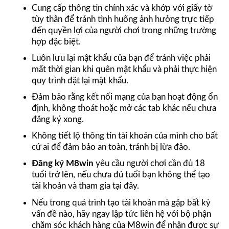
Cung cấp thông tin chính xác và khớp với giấy tờ
tùy thân để tránh tình huống ảnh hưởng trực tiếp
đến quyền lợi của người chơi trong những trường
hợp đặc biệt.
Luôn lưu lại mật khẩu của bạn để tránh việc phải
mất thời gian khi quên mật khẩu và phải thực hiện
quy trình đặt lại mật khẩu.
Đảm bảo rằng kết nối mạng của bạn hoạt động ổn
định, không thoát hoặc mở các tab khác nếu chưa
đăng ký xong.
Không tiết lộ thông tin tài khoản của mình cho bất
cứ ai để đảm bảo an toàn, tránh bị lừa đảo.
Đăng ký M8win
yêu cầu người chơi cần đủ 18
tuổi trở lên, nếu chưa đủ tuổi bạn không thể tạo
tài khoản và tham gia tại đây.
Nếu trong quá trình tạo tài khoản mà gặp bất kỳ
vấn đề nào, hãy ngay lập tức liên hệ với bộ phận
chăm sóc khách hàng của M8win để nhận được sự