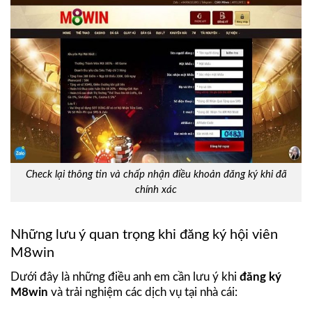
Check lại thông tin và chấp nhận điều khoản đăng ký khi đã
chính xác
Những lưu ý quan trọng khi đăng ký hội viên
M8win
Dưới đây là những điều anh em cần lưu ý khi
đăng ký
M8win
và trải nghiệm các dịch vụ tại nhà cái: