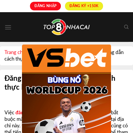
Skip
ĐĂNG NHẬP
ĐĂNG KÝ +150K
to
content
Trang chủ
»
Hướng dẫn
»
Đăng ký M8win – Hướng dẫn
×
cách thực hiện cho người mới
Đăng ký M8win – Hướng dẫn cách
thực hiện cho người mới
Ngày viết
28/03/2024
bởi
Lucas Phan
Việc
đăng ký M8win
là một trong những thủ tục bắt
buộc mà bạn cần làm đầu tiên để tham gia giải trí tại địa
chỉ này. Cách thực hiện rất đơn giản nên bất cứ ai cũng có
thể tiến hành, để đăng ký nhanh nhất anh em có thể tham