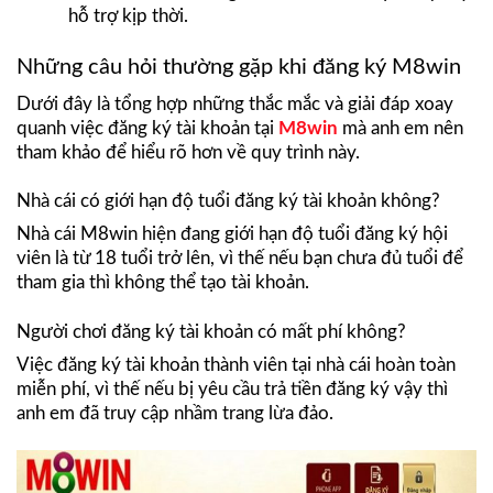
hỗ trợ kịp thời.
Những câu hỏi thường gặp khi đăng ký M8win
Dưới đây là tổng hợp những thắc mắc và giải đáp xoay
quanh việc
đăng ký tài khoản tại
M8win
mà anh em nên
tham khảo để hiểu rõ hơn về quy trình này.
Nhà cái có giới hạn độ tuổi đăng ký tài khoản không?
Nhà cái M8win hiện đang giới hạn độ tuổi đăng ký hội
viên là từ 18 tuổi trở lên, vì thế nếu bạn chưa đủ tuổi để
tham gia thì không thể tạo tài khoản.
Người chơi đăng ký tài khoản có mất phí không?
Việc đăng ký tài khoản thành viên tại nhà cái hoàn toàn
miễn phí, vì thế nếu bị yêu cầu trả tiền đăng ký vậy thì
anh em đã truy cập nhầm trang lừa đảo.