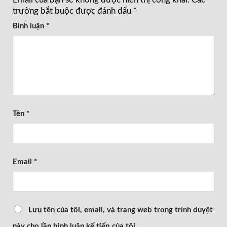
trường bắt buộc được đánh dấu
*
Bình luận
*
Tên
*
Email
*
Lưu tên của tôi, email, và trang web trong trình duyệt
này cho lần bình luận kế tiếp của tôi.