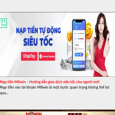
chi tiết thông tin về chúng, ban đầu anh tìm hiểu về luật
chơi và các nhà cái uy tín.
Sau 1 thời gian tìm hiểu thì anh nhận thấy rằng không
01
Th4
phải nhà cái nào cũng uy tín như những gì mà họ quảng
cáo và không muốn những người chơi khác bị lừa nên
anh cùng các bạn của mình đã lập thành một team chuyên
nghiên cứu và viết bài đánh giá các nhà cái để giúp người
chơi có cái nhìn tổng quát nhất trước khi quyết định trải
nghiệm và tham gia các sản phẩm cá cược tại nhà cái.
Nạp tiền M8win – Hướng dẫn giao dịch siêu tốc cho người mới
Nạp tiền vào tài khoản M8win là một bước quan trọng không thể bỏ
qua...