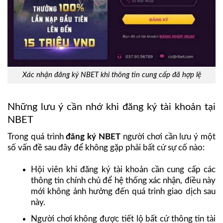
Xác nhận đăng ký NBET khi thông tin cung cấp đã hợp lệ
Những lưu ý cần nhớ khi đăng ký tài khoản tại
NBET
Trong quá trình
đăng ký NBET
người chơi cần lưu ý một
số vấn đề sau đây để không gặp phải bất cứ sự cố nào:
Hội viên khi đăng ký tài khoản cần cung cấp các
thông tin chính chủ để hệ thống xác nhận, điều này
mới không ảnh hưởng đến quá trình giao dịch sau
này.
Người chơi không được tiết lộ bất cứ thông tin tài