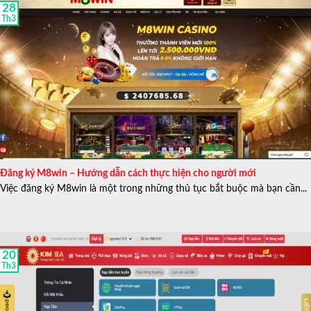
28
Th3
Đăng ký M8win – Hướng dẫn cách thực hiện cho người mới
Việc đăng ký M8win là một trong những thủ tục bắt buộc mà bạn cần...
20
Th3