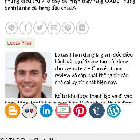
những điều thú vị ở đây để nhận thấy rằng OXBET xứng
danh là nhà cái hàng đầu châu Á.
Lucas Phan
Lucas Phan
đang là giám đốc điều
hành và người sáng tạo nội dung
cho website
/
– Chuyên trang
review và cập nhật thông tin các
nhà cái uy tín nhất hiện nay.
Kể từ khi được thành lập và đi vào
hoạt dộng, top8nhacai.com luôn là địa chỉ uy tín và đáng
tin cậy nên được nhiều cược thủ tin tưởng và ủng hộ.
Ngoài việc cung cấp và cập nhật những thông tin hữu ích
liên quan đến các nhà cái, trang web còn thường xuyên
thực hiện nhiều bài review, đánh giá các nhà cái uy tín
giúp chơi có thêm nhiều thông tin hữu ích trước khi tham