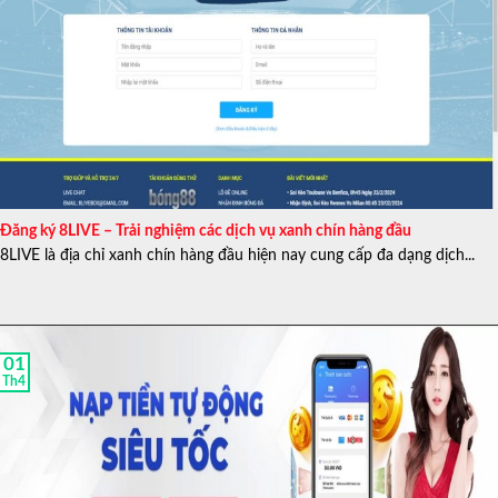
Địa chỉ hiện tại: 98/5C Phan Văn Hân, Phường 17,
Bình Thạnh, Thành phố Hồ Chí Minh, Việt Nam.
Trình độ học vấn: Đại học
Số điện thoại liên hệ: 0911 733 756
Lucas Phan
từng học và tốt nghiệp loại giỏi tại trường
Đại học Hoa Sen chuyên ngành ngôn ngữ Anh.
Đăng ký 8LIVE – Trải nghiệm các dịch vụ xanh chín hàng đầu
Anh có niềm đam mê sâu sắc với các môn thể thao, đặc
8LIVE là địa chỉ xanh chín hàng đầu hiện nay cung cấp đa dạng dịch...
biệt là bóng đá. Từ đó đã khiến anh có động lực tìm hiểu
chi tiết thông tin về chúng, ban đầu anh tìm hiểu về luật
chơi và các nhà cái uy tín.
Sau 1 thời gian tìm hiểu thì anh nhận thấy rằng không
01
Th4
phải nhà cái nào cũng uy tín như những gì mà họ quảng
cáo và không muốn những người chơi khác bị lừa nên
anh cùng các bạn của mình đã lập thành một team chuyên
nghiên cứu và viết bài đánh giá các nhà cái để giúp người
chơi có cái nhìn tổng quát nhất trước khi quyết định trải