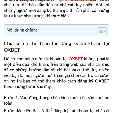
nhiều ưu đãi hấp dẫn đến từ nhà cái. Tuy nhiên, đối với
những người mới đăng ký tham gia thì cần phải có những
lưu ý khác nhau trong khi thực hiện.
Nội dung chính:
Chia sẻ cụ thể thao tác đăng ký tài khoản tại
OXBET
Để có cho mình một tài khoản tại
OXBET
không phải là
một điều quá khó khăn. Trên trang web của nhà cái đều
đã có những hướng dẫn rất chi tiết và cụ thể. Tuy nhiên
nếu bạn là một người mới tham gia chơi các trò cá cược
online thì bạn có thể tham khảo cách
đăng ký OXBET
theo những bước sau đây.
Bước 1: Vào đúng trang chủ chính thức của sân chơi an
toàn
Bước đầu tiên để có thể đăng ký tài khoản tại nhà cái