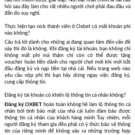
hỏi sau đây làm cho rất nhiều người chơi phải đau đầu và
đắn đo suy nghĩ.
Thực hiện tạo nick thành viên ở Oxbet có mất khoản phí
nào không?
Câu trả lời dành cho những ai đang quan tâm đến vấn đề
này thì đó là không. Khi đăng ký tài khoản, bạn không chỉ
không mất phí mà thậm chí còn có thể được tặng
voucher hoàn tiền dành cho người chơi mới khi mới bắt
đầu đăng ký và nạp tiền tại nhà cái. Nếu trang web nào
yêu cầu nộp phí thì bạn hãy dừng ngay việc đăng ký,
cung cấp thông tin.
Đăng ký tài khoản có khiến lộ thông tin cá nhân không?
Đăng ký OXBET
hoàn toàn không hề làm lộ thông tin cá
nhân bởi tính bảo mật của nhà cái luôn đảm bảo được
thông tin cá nhân của khách hàng mình Tuy nhiên, mỗi
người đăng ký tham gia đều phải có ý thức bảo vệ thông
tin của riêng mình để không xảy ra những trường hợp