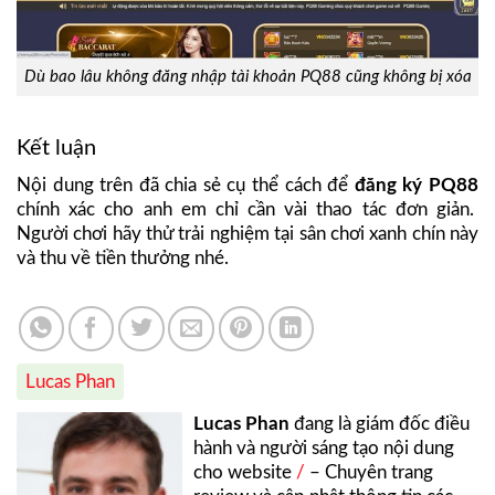
Dù bao lâu không đăng nhập tài khoản PQ88 cũng không bị xóa
Kết luận
Nội dung trên đã chia sẻ cụ thể cách để
đăng ký PQ88
chính xác cho anh em chỉ cần vài thao tác đơn giản.
Người chơi hãy thử trải nghiệm tại sân chơi xanh chín này
và thu về tiền thưởng nhé.
Lucas Phan
Lucas Phan
đang là giám đốc điều
hành và người sáng tạo nội dung
cho website
/
– Chuyên trang