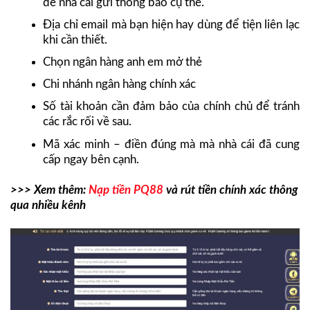
để nhà cái gửi thông báo cụ thể.
Địa chỉ email mà bạn hiện hay dùng để tiện liên lạc
khi cần thiết.
Chọn ngân hàng anh em mở thẻ
Chi nhánh ngân hàng chính xác
Số tài khoản cần đảm bảo của chính chủ để tránh
các rắc rối về sau.
Mã xác minh – điền đúng mà mà nhà cái đã cung
cấp ngay bên cạnh.
>>> Xem thêm:
Nạp tiền PQ88
và rút tiền chính xác thông
qua nhiều kênh