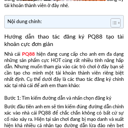
tài khoản thành viên ở đây nhé.
Nội dung chính:
Hướng dẫn thao tác đăng ký PQ88 tạo tài
khoản cực đơn giản
Nhà cái
PQ88
hiện đang cung cấp cho anh em đa dạng
những sản phẩm cực HOT cùng rất nhiều tính năng hấp
dẫn. Nhưng muốn tham gia vào các trò chơi ở đây bạn sẽ
cần tạo cho mình một tài khoản thành viên riêng biệt
nhất định. Cụ thể dưới đây là các thao tác đăng ký chính
xác tại nhà cái để anh em tham khảo:
Bước 1: Tìm kiếm đường dẫn và nhấn chọn đăng ký
Bước đầu tiên anh em sẽ tìm kiếm đúng đường dẫn chính
xác vào nhà cái PQ88 để chắc chắn không có bất cứ sự
cố nào xảy ra. Hiện tại sân chơi đang bị mạo danh và xuất
hiện khá nhiều cá nhân tạo đường dẫn lừa đảo nên bet