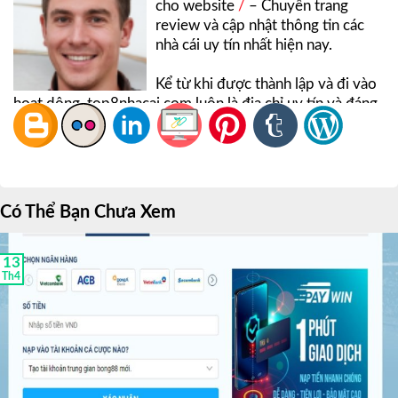
cho website
/
– Chuyên trang
review và cập nhật thông tin các
nhà cái uy tín nhất hiện nay.
Kể từ khi được thành lập và đi vào
hoạt dộng, top8nhacai.com luôn là địa chỉ uy tín và đáng
tin cậy nên được nhiều cược thủ tin tưởng và ủng hộ.
Ngoài việc cung cấp và cập nhật những thông tin hữu ích
liên quan đến các nhà cái, trang web còn thường xuyên
thực hiện nhiều bài review, đánh giá các nhà cái uy tín
giúp chơi có thêm nhiều thông tin hữu ích trước khi tham
Có Thể Bạn Chưa Xem
gia trải nghiệm các sản phẩm giải trí tại nhà cái.
Lucas Phan
hiện đang là nhân vật giữ vai trò sáng tạo nội
13
Th4
dung chính tại top8nhacai.com. Anh có hơn 10 năm kinh
nghiệm trong việc nghiên cứu và viết bài đánh giá nhà
cái. Hiện tại, team content tại top8nhacai.com đã có hơn
10 người và chính anh là người đứng đầu giữ vai trò
trưởng nhóm, dẫn dắt và khơi nguồn cảm hứng cho cả
đội.