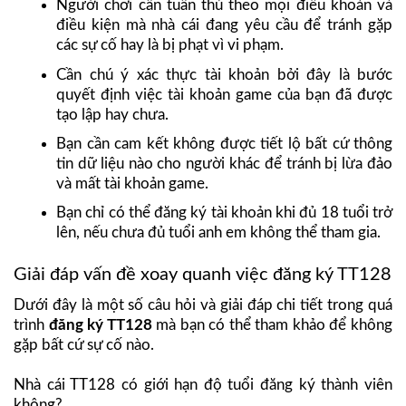
Người chơi cần tuân thủ theo mọi điều khoản và
điều kiện mà nhà cái đang yêu cầu để tránh gặp
các sự cố hay là bị phạt vì vi phạm.
Cần chú ý xác thực tài khoản bởi đây là bước
quyết định việc tài khoản game của bạn đã được
tạo lập hay chưa.
Bạn cần cam kết không được tiết lộ bất cứ thông
tin dữ liệu nào cho người khác để tránh bị lừa đảo
và mất tài khoản game.
Bạn chỉ có thể đăng ký tài khoản khi đủ 18 tuổi trở
lên, nếu chưa đủ tuổi anh em không thể tham gia.
Giải đáp vấn đề xoay quanh việc đăng ký TT128
Dưới đây là một số câu hỏi và giải đáp chi tiết trong quá
trình
đăng ký TT128
mà bạn có thể tham khảo để không
gặp bất cứ sự cố nào.
Nhà cái TT128 có giới hạn độ tuổi đăng ký thành viên
không?