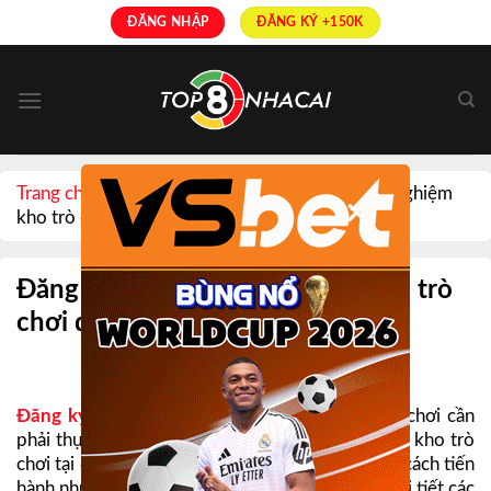
Skip
ĐĂNG NHẬP
ĐĂNG KÝ +150K
to
content
Trang chủ
»
Hướng dẫn
»
Đăng ký TT128 – Trải nghiệm
×
kho trò chơi đặc sắc tại nhà cái
Đăng ký TT128 – Trải nghiệm kho trò
chơi đặc sắc tại nhà cái
Ngày viết
20/08/2023
bởi
Lucas Phan
Đăng ký TT128
là điều mà bắt buộc mà người chơi cần
phải thực hiện trước khi tham gia và trải nghiệm kho trò
chơi tại đây. Nếu bạn mới tham gia và chưa biết cách tiến
hành như thế nào thì đừng lo lắng, dưới đây là chi tiết các