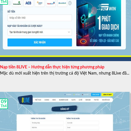
Th4
dung chính tại top8nhacai.com. Anh có hơn 10 năm kinh
nghiệm trong việc nghiên cứu và viết bài đánh giá nhà
cái. Hiện tại, team content tại top8nhacai.com đã có hơn
10 người và chính anh là người đứng đầu giữ vai trò
trưởng nhóm, dẫn dắt và khơi nguồn cảm hứng cho cả
đội.
Hãy cùng điểm qua một vài thông tin cụ thể dưới đây để
hiểu rõ hơn về
Lucas Phan
:
Nạp tiền 8LIVE – Hướng dẫn thực hiện từng phương pháp
Lucas Phan
là ai?
Mặc dù mới xuất hiện trên thị trường cá độ Việt Nam, nhưng 8Live đã...
Họ và tên:
Lucas Phan
– Phan Anh Huy
Ngày sinh: 7/8/1988
Giới tính: Nam
09
Quê quán: TP. Hồ Chí Minh
Th4
Địa chỉ hiện tại: 98/5C Phan Văn Hân, Phường 17,
Bình Thạnh, Thành phố Hồ Chí Minh, Việt Nam.