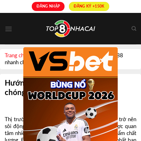
Skip
ĐĂNG NHẬP
ĐĂNG KÝ +150K
to
content
Trang chủ
»
Hướng dẫn
»
Hướng dẫn đăng ký VN88
×
nhanh chóng & dễ hiểu cho người mới
Hướng dẫn đăng ký VN88 nhanh
chóng & dễ hiểu cho người mới
Ngày viết
22/09/2023
bởi
Lucas Phan
Thị trường cá cược trực tuyến đang ngày càng trở nên
sôi động tuy nhiên VN88 vẫn luôn là cái tên được quan
tâm nhiều nhất nhờ cung cấp các dịch vụ sản phẩm chất
lượng. Để trải nghiệm phút giây giải trí hấp dẫn nhất bạn