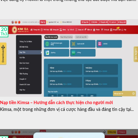
20
Th3
Nạp tiền Kimsa – Hướng dẫn cách thực hiện cho người mới
Kimsa, một trong những đơn vị cá cược hàng đầu và đáng tin cậy tại...