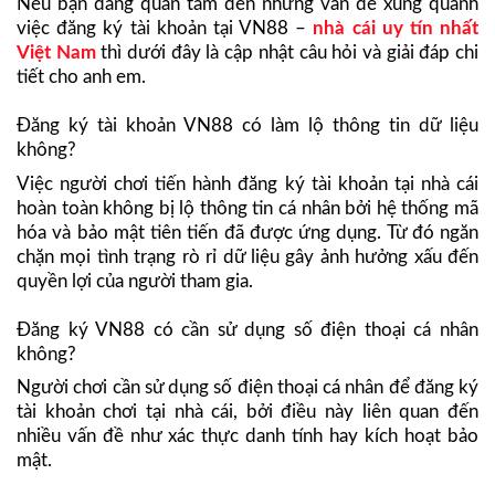
Nếu bạn đang quan tâm đến những vấn đề xung quanh
việc đăng ký tài khoản tại VN88 –
nhà cái uy tín nhất
Việt Nam
thì dưới đây là cập nhật câu hỏi và giải đáp chi
tiết cho anh em.
Đăng ký tài khoản VN88 có làm lộ thông tin dữ liệu
không?
Việc người chơi tiến hành đăng ký tài khoản tại nhà cái
hoàn toàn không bị lộ thông tin cá nhân bởi hệ thống mã
hóa và bảo mật tiên tiến đã được ứng dụng. Từ đó ngăn
chặn mọi tình trạng rò rỉ dữ liệu gây ảnh hưởng xấu đến
quyền lợi của người tham gia.
Đăng ký VN88 có cần sử dụng số điện thoại cá nhân
không?
Người chơi cần sử dụng số điện thoại cá nhân để đăng ký
tài khoản chơi tại nhà cái, bởi điều này liên quan đến
nhiều vấn đề như xác thực danh tính hay kích hoạt bảo
mật.