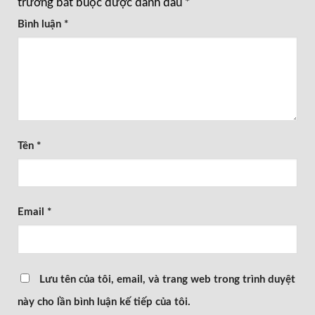
trường bắt buộc được đánh dấu
*
Bình luận
*
Tên
*
Email
*
Lưu tên của tôi, email, và trang web trong trình duyệt
này cho lần bình luận kế tiếp của tôi.