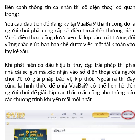
Bên cạnh thông tin cá nhân thì số điện thoại có quan
trọng?
Yêu cầu đầu tiên để đăng ký tại VuaBai9
thành công đó là
người chơi phải cung cấp số điện thoại đến thương hiệu.
Vì số điện thoại cũng được xem là lớp bảo mật tương đối
vững chắc giúp bạn hạn chế được việc mất tài khoản vào
tay kẻ xấu.
Khi phát hiện có dấu hiệu bị truy cập trái phép thì phía
nhà cái sẽ gửi mã xác nhận vào số điện thoại của người
chơi để có giải pháp bảo vệ kịp thời. Ngoài ra thì đây
cũng là hình thức để phía VuaBai9 có thể liên hệ đến
người chơi để giải đáp các thắc mắc cũng như thông báo
các chương trình khuyến mãi mới nhất.