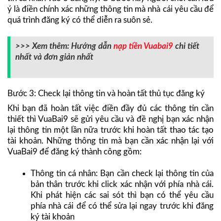
ý là điền chính xác những thông tin mà nhà cái yêu cầu để
quá trình đăng ký có thể diễn ra suôn sẻ.
>>> Xem thêm: Hướng dẫn
nạp tiền Vuabai9
chi tiết
nhất và đơn giản nhất
Bước 3: Check lại thông tin và hoàn tất thủ tục đăng ký
Khi bạn đã hoàn tất việc điền đầy đủ các thông tin cần
thiết thì VuaBai9 sẽ gửi yêu cầu và đề nghị bạn xác nhận
lại thông tin một lần nữa trước khi hoàn tất thao tác tạo
tài khoản. Những thông tin mà bạn cần xác nhận lại với
VuaBai9 để đăng ký thành công gồm:
Thông tin cá nhân: Bạn cần check lại thông tin của
bản thân trước khi click xác nhận với phía nhà cái.
Khi phát hiện các sai sót thì bạn có thể yêu cầu
phía nhà cái để có thể sửa lại ngay trước khi đăng
ký tài khoản