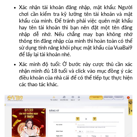
Xác nhận tài khoản đăng nhập, mật khẩu: Người
chơi cần kiểm tra kỹ lưỡng tên tài khoản và mật
khẩu của mình. Để tránh phải việc quên mật khẩu
hay tên tài khoản thì bạn nên đặt một tên đăng
nhập dễ nhớ. Nếu chẳng may bạn không nhớ
thông tin đăng nhập của mình thì hoàn toàn có thể
sử dụng tính năng khôi phục mật khẩu của VuaBai9
để lấy lại tài khoản nhé.
Xác minh độ tuổi: Ở bước này cược thủ cần xác
nhận mình đủ 18 tuổi và click vào mục đồng ý các
điều khoản của nhà cái để có thể tiếp tục thực hiện
các thao tác khác.