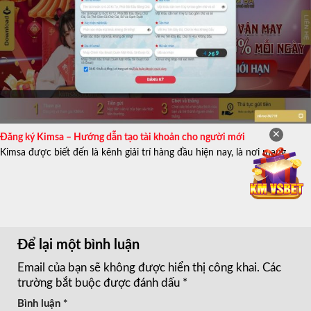
✕
Đăng ký Kimsa – Hướng dẫn tạo tài khoản cho người mới
Kimsa được biết đến là kênh giải trí hàng đầu hiện nay, là nơi mang...
Để lại một bình luận
Email của bạn sẽ không được hiển thị công khai.
Các
trường bắt buộc được đánh dấu
*
Bình luận
*