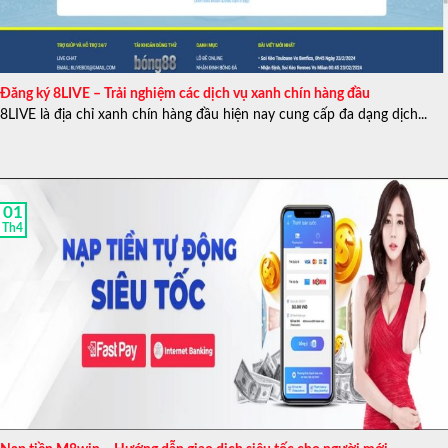
Lucas Phan
từng học và tốt nghiệp loại giỏi tại trường
Đại học Hoa Sen chuyên ngành ngôn ngữ Anh.
Đăng ký 8LIVE – Trải nghiệm các dịch vụ xanh chín hàng đầu
Anh có niềm đam mê sâu sắc với các môn thể thao, đặc
8LIVE là địa chỉ xanh chín hàng đầu hiện nay cung cấp đa dạng dịch...
biệt là bóng đá. Từ đó đã khiến anh có động lực tìm hiểu
chi tiết thông tin về chúng, ban đầu anh tìm hiểu về luật
chơi và các nhà cái uy tín.
Sau 1 thời gian tìm hiểu thì anh nhận thấy rằng không
01
Th4
phải nhà cái nào cũng uy tín như những gì mà họ quảng
cáo và không muốn những người chơi khác bị lừa nên
anh cùng các bạn của mình đã lập thành một team chuyên
nghiên cứu và viết bài đánh giá các nhà cái để giúp người
chơi có cái nhìn tổng quát nhất trước khi quyết định trải
nghiệm và tham gia các sản phẩm cá cược tại nhà cái.