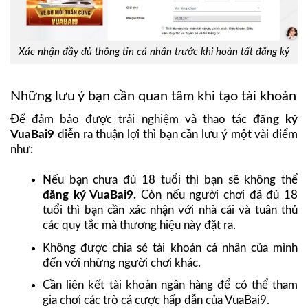
Xác nhận đầy đủ thông tin cá nhân trước khi hoàn tất đăng ký
Những lưu ý bạn cần quan tâm khi tạo tài khoản
Để đảm bảo được trải nghiệm và thao tác
đăng ký
VuaBai9
diễn ra thuận lợi thì bạn cần lưu ý một vài điểm
như:
Nếu bạn chưa đủ 18 tuổi thì bạn sẽ không thể
đăng ký VuaBai9.
Còn nếu người chơi đã đủ 18
tuổi thì bạn cần xác nhận với nhà cái và tuân thủ
các quy tắc mà thương hiệu này đặt ra.
Không được chia sẻ tài khoản cá nhân của mình
đến với những người chơi khác.
Cần liên kết tài khoản ngân hàng để có thể tham
gia chơi các trò cá cược hấp dẫn của VuaBai9.