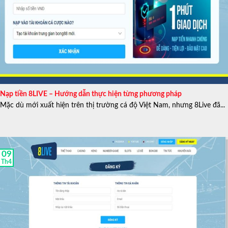
cái. Hiện tại, team content tại top8nhacai.com đã có hơn
10 người và chính anh là người đứng đầu giữ vai trò
trưởng nhóm, dẫn dắt và khơi nguồn cảm hứng cho cả
đội.
Hãy cùng điểm qua một vài thông tin cụ thể dưới đây để
hiểu rõ hơn về
Lucas Phan
:
Nạp tiền 8LIVE – Hướng dẫn thực hiện từng phương pháp
Lucas Phan
là ai?
Mặc dù mới xuất hiện trên thị trường cá độ Việt Nam, nhưng 8Live đã...
Họ và tên:
Lucas Phan
– Phan Anh Huy
Ngày sinh: 7/8/1988
Giới tính: Nam
09
Quê quán: TP. Hồ Chí Minh
Th4
Địa chỉ hiện tại: 98/5C Phan Văn Hân, Phường 17,
Bình Thạnh, Thành phố Hồ Chí Minh, Việt Nam.
Trình độ học vấn: Đại học
Số điện thoại liên hệ: 0911 733 756