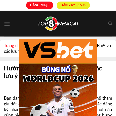
Skip
ĐĂNG NHẬP
ĐĂNG KÝ +150K
to
content
Trang chủ
»
Hướng dẫn
»
Hướng dẫn đăng ký VuaBai9 và
×
các lưu ý quan trọng cần biết
Hướng dẫn đăng ký VuaBai9 và các
lưu ý quan trọng cần biết
Ngày viết
07/06/2023
bởi
Lucas Phan
Bạn đang có nhu cầu
đăng ký VuaBai9
để có thể tham
gia đặt cược. Tuy vậy để có thể thực hiện thao tác đăng
ký nhanh chóng là điều mà không phải người chơi nào
cũng biết. Cùng bài viết dưới đây tìm hiểu những bước