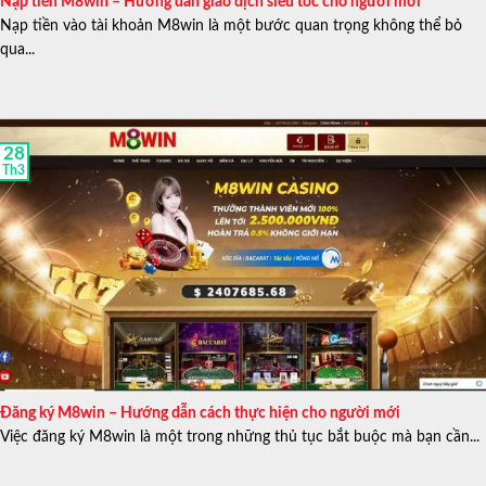
Nạp tiền M8win – Hướng dẫn giao dịch siêu tốc cho người mới
Nạp tiền vào tài khoản M8win là một bước quan trọng không thể bỏ
qua...
28
Th3
Đăng ký M8win – Hướng dẫn cách thực hiện cho người mới
Việc đăng ký M8win là một trong những thủ tục bắt buộc mà bạn cần...