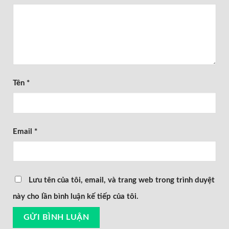
Tên
*
Email
*
Lưu tên của tôi, email, và trang web trong trình duyệt
này cho lần bình luận kế tiếp của tôi.