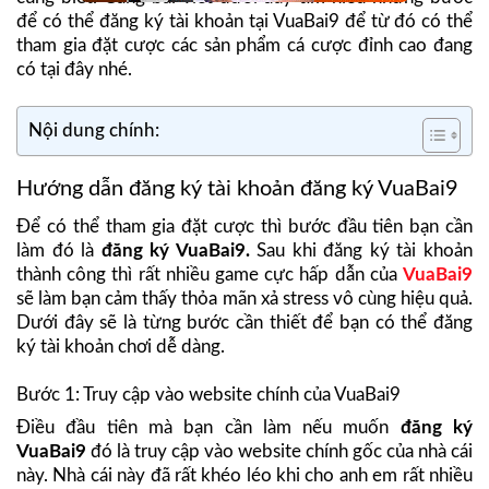
để có thể đăng ký tài khoản tại VuaBai9 để từ đó có thể
tham gia đặt cược các sản phẩm cá cược đỉnh cao đang
có tại đây nhé.
Nội dung chính:
Hướng dẫn đăng ký tài khoản đăng ký VuaBai9
Để có thể tham gia đặt cược thì bước đầu tiên bạn cần
làm đó là
đăng ký VuaBai9.
Sau khi đăng ký tài khoản
thành công thì rất nhiều game cực hấp dẫn của
VuaBai9
sẽ làm bạn cảm thấy thỏa mãn xả stress vô cùng hiệu quả.
Dưới đây sẽ là từng bước cần thiết để bạn có thể đăng
ký tài khoản chơi dễ dàng.
Bước 1: Truy cập vào website chính của VuaBai9
Điều đầu tiên mà bạn cần làm nếu muốn
đăng ký
VuaBai9
đó là truy cập vào website chính gốc của nhà cái
này. Nhà cái này đã rất khéo léo khi cho anh em rất nhiều