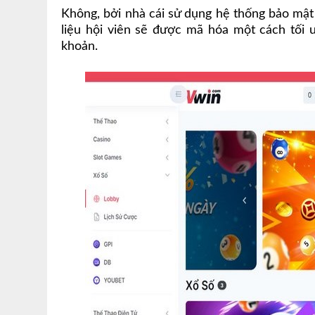
Không, bởi nhà cái sử dụng hệ thống bảo mật 
liệu hội viên sẽ được mã hóa một cách tối 
khoản.