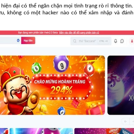
hiện đại có thể ngăn chặn mọi tình trạng rò rỉ thông tin
ưu, không có một hacker nào có thể xâm nhập và đánh 