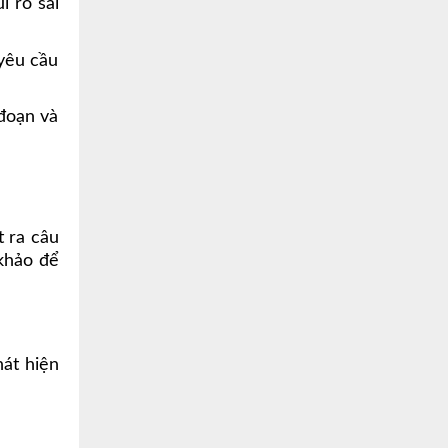
i ro sai
 yêu cầu
 đoạn và
t ra câu
 khảo để
hát hiện