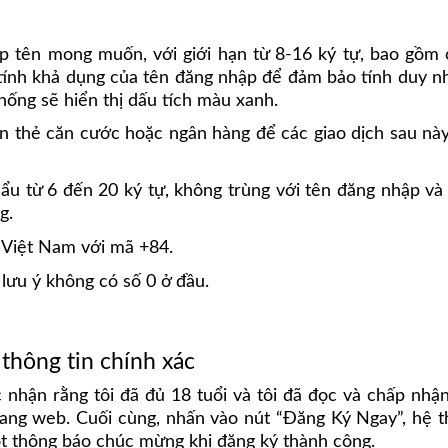
 tên mong muốn, với giới hạn từ 8-16 ký tự, bao gồm c
a tính khả dụng của tên đăng nhập để đảm bảo tính duy n
ống sẽ hiển thị dấu tích màu xanh.
n thẻ căn cước hoặc ngân hàng để các giao dịch sau này
u từ 6 đến 20 ký tự, không trùng với tên đăng nhập và 
g.
 Việt Nam với mã +84.
 lưu ý không có số 0 ở đầu.
thông tin chính xác
c nhận rằng tôi đã đủ 18 tuổi và tôi đã đọc và chấp nh
rang web. Cuối cùng, nhấn vào nút “Đăng Ký Ngay”, hệ 
một thông báo chúc mừng khi đăng ký thành công.