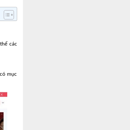
 thể các
 có mục