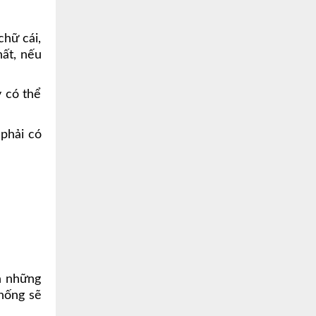
hữ cái,
hất, nếu
 có thể
phải có
ận những
thống sẽ