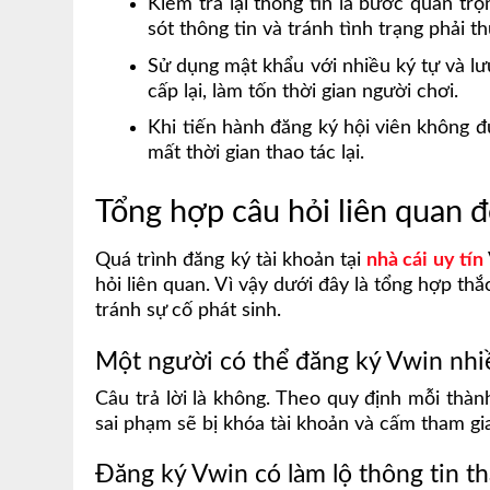
Kiểm tra lại thông tin là bước quan tr
sót thông tin và tránh tình trạng phải th
Sử dụng mật khẩu với nhiều ký tự và lư
cấp lại, làm tốn thời gian người chơi.
Khi tiến hành đăng ký hội viên không đ
mất thời gian thao tác lại.
Tổng hợp câu hỏi liên quan 
Quá trình đăng ký tài khoản tại
nhà cái uy tín
hỏi liên quan. Vì vậy dưới đây là tổng hợp t
tránh sự cố phát sinh.
Một người có thể đăng ký Vwin nhi
Câu trả lời là không. Theo quy định mỗi thàn
sai phạm sẽ bị khóa tài khoản và cấm tham gi
Đăng ký Vwin có làm lộ thông tin t