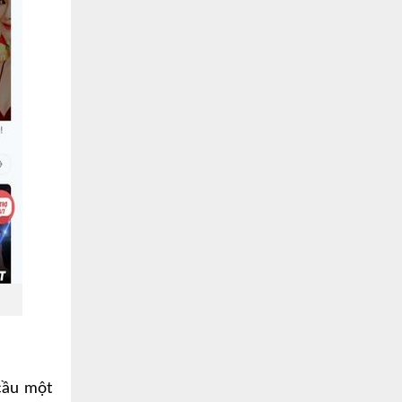
cầu một