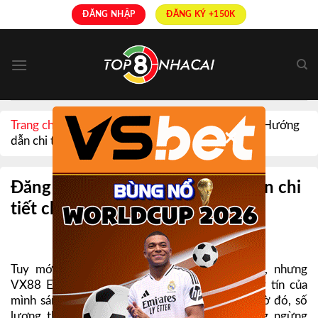
Skip
ĐĂNG NHẬP
ĐĂNG KÝ +150K
to
content
Trang chủ
»
Hướng dẫn
»
Đăng ký VX88 Esball – Hướng
×
dẫn chi tiết cho tân thủ
Đăng ký VX88 Esball – Hướng dẫn chi
tiết cho tân thủ
Ngày viết
26/08/2023
bởi
Lucas Phan
Tuy mới xuất hiện trên thị trường trực tuyến, nhưng
VX88 Esball đã nhanh chóng khẳng định sự uy tín của
mình sánh ngang với những đơn vị lâu năm. Nhờ đó, số
lượng thành viên trải nghiệm tại nhà cái không ngừng