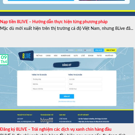
Hãy cùng điểm qua một vài thông tin cụ thể dưới đây để
hiểu rõ hơn về
Lucas Phan
:
Nạp tiền 8LIVE – Hướng dẫn thực hiện từng phương pháp
Lucas Phan
là ai?
Mặc dù mới xuất hiện trên thị trường cá độ Việt Nam, nhưng 8Live đã...
Họ và tên:
Lucas Phan
– Phan Anh Huy
Ngày sinh: 7/8/1988
Giới tính: Nam
09
Quê quán: TP. Hồ Chí Minh
Th4
Địa chỉ hiện tại: 98/5C Phan Văn Hân, Phường 17,
Bình Thạnh, Thành phố Hồ Chí Minh, Việt Nam.
Trình độ học vấn: Đại học
Số điện thoại liên hệ: 0911 733 756
Lucas Phan
từng học và tốt nghiệp loại giỏi tại trường
Đại học Hoa Sen chuyên ngành ngôn ngữ Anh.
Đăng ký 8LIVE – Trải nghiệm các dịch vụ xanh chín hàng đầu
Anh có niềm đam mê sâu sắc với các môn thể thao, đặc