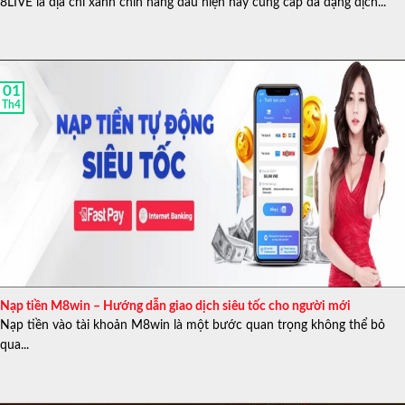
8LIVE là địa chỉ xanh chín hàng đầu hiện nay cung cấp đa dạng dịch...
biệt là bóng đá. Từ đó đã khiến anh có động lực tìm hiểu
chi tiết thông tin về chúng, ban đầu anh tìm hiểu về luật
chơi và các nhà cái uy tín.
Sau 1 thời gian tìm hiểu thì anh nhận thấy rằng không
01
Th4
phải nhà cái nào cũng uy tín như những gì mà họ quảng
cáo và không muốn những người chơi khác bị lừa nên
anh cùng các bạn của mình đã lập thành một team chuyên
nghiên cứu và viết bài đánh giá các nhà cái để giúp người
chơi có cái nhìn tổng quát nhất trước khi quyết định trải
nghiệm và tham gia các sản phẩm cá cược tại nhà cái.
Nạp tiền M8win – Hướng dẫn giao dịch siêu tốc cho người mới
Nạp tiền vào tài khoản M8win là một bước quan trọng không thể bỏ
qua...