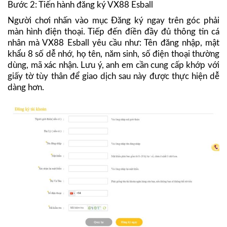
Bước 2: Tiến hành đăng ký VX88 Esball
Người chơi nhấn vào mục Đăng ký ngay trên góc phải
màn hình điện thoại. Tiếp đến điền đầy đủ thông tin cá
nhân mà VX88 Esball yêu cầu như: Tên đăng nhập, mật
khẩu 8 số dễ nhớ, họ tên, năm sinh, số điện thoại thường
dùng, mã xác nhận. Lưu ý, anh em cần cung cấp khớp với
giấy tờ tùy thân để giao dịch sau này được thực hiện dễ
dàng hơn.