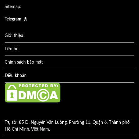
Sitemap:
Telegram: @
Giới thiệu
Liên hệ
Chính sách bảo mật
Điều khoản
Trụ sở: 85 Đ. Nguyễn Văn Luông, Phường 11, Quận 6, Thành phố
Hồ Chí Minh, Việt Nam.