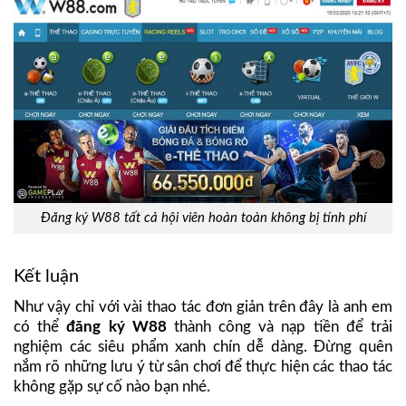
Đăng ký W88 tất cả hội viên hoàn toàn không bị tính phí
Kết luận
Như vậy chỉ với vài thao tác đơn giản trên đây là anh em
có thể
đăng ký W88
thành công và nạp tiền để trải
nghiệm các siêu phẩm xanh chín dễ dàng. Đừng quên
nắm rõ những lưu ý từ sân chơi để thực hiện các thao tác
không gặp sự cố nào bạn nhé.