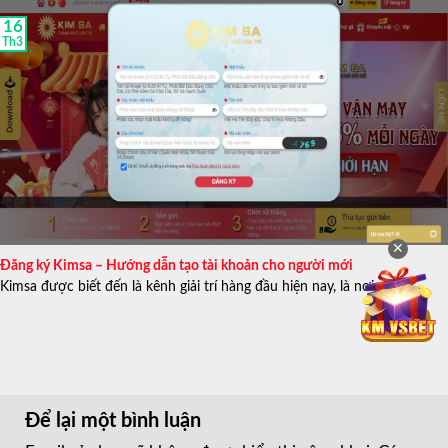
16
Th3
✕
Đăng ký Kimsa – Hướng dẫn tạo tài khoản cho người mới
Kimsa được biết đến là kênh giải trí hàng đầu hiện nay, là nơi mang...
Để lại một bình luận