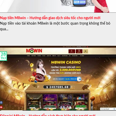
Nạp tiền M8win – Hướng dẫn giao dịch siêu tốc cho người mới
Nạp tiền vào tài khoản M8win là một bước quan trọng không thể bỏ
qua...
28
Th3